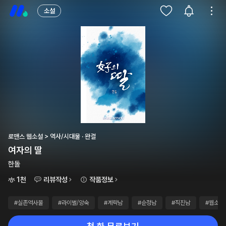
소설
로맨스 웹소설 > 역사/시대물 · 완결
여자의 딸
한돌
1천
리뷰작성
작품정보
#실존역사물
#라이벌/앙숙
#계략남
#순정남
#직진남
#웹소설