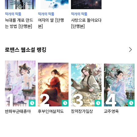
작가의 작품
작가의 작품
작가의 작품
늑대를 개로 만드
여자의 딸 [단행
사랑으로 돌아오다
는 방법 [단행본]
본]
[단행본]
로맨스 웹소설 랭킹
반파부군태총아
후부인여살저도
장저장가일상
교주영옥