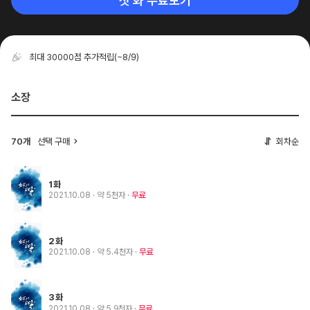
첫 화 무료보기
최대 30000점 추가적립
(~8/9)
소장
70개
선택 구매
회차순
1화
2021.10.08
· 약 5천자
무료
2화
2021.10.08
· 약 5.4천자
무료
3화
2021.10.08
· 약 5.9천자
무료