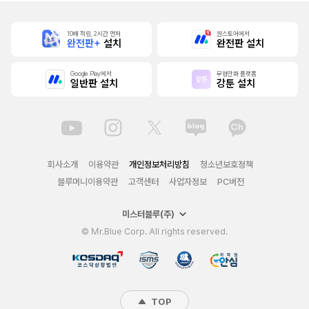
10배 적립, 2시간 먼저
원스토어에서
완전판+
설치
완전판 설치
Google Play에서
무협만화 플랫폼
일반판 설치
강툰 설치
회사소개
이용약관
개인정보처리방침
청소년보호정책
블루머니이용약관
고객센터
사업자정보
PC버전
미스터블루(주)
© Mr.Blue Corp. All rights reserved.
TOP