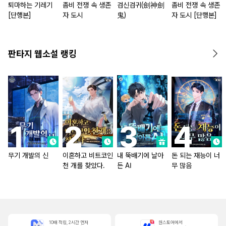
퇴마하는 기레기
좀비 전쟁 속 생존
검신검귀(劍神劍
좀비 전쟁 속 생존
[단행본]
자 도시
鬼)
자 도시 [단행본]
판타지 웹소설 랭킹
무기 개발의 신
이혼하고 비트코인
내 뚝배기에 날아
돈 되는 재능이 너
천 개를 찾았다.
든 AI
무 많음
10배 적립, 2시간 먼저
원스토어에서