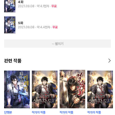
4화
2021.09.08
· 약 4.1천자
무료
5화
2021.09.08
· 약 4.4천자
무료
··· 펼치기
관련 작품
단행본
작가의 작품
작가의 작품
작가의 작품