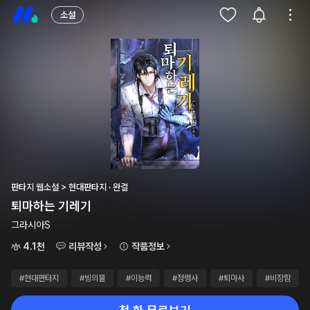
소설
판타지 웹소설 > 현대판타지 · 완결
퇴마하는 기레기
그라시아S
4.1천
리뷰작성
작품정보
#현대판타지
#빙의물
#이능력
#정령사
#퇴마사
#비장함