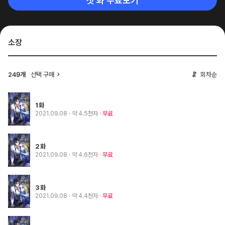
첫 화 무료보기
소장
선택 구매
회차순
249개
1화
2021.09.08
· 약 4.5천자
무료
2화
2021.09.08
· 약 4.6천자
무료
3화
2021.09.08
· 약 4.4천자
무료