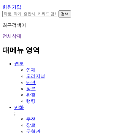
회원가입
검색
최근검색어
전체삭제
대메뉴 영역
웹툰
연재
오리지널
단편
장르
완결
랭킹
만화
;
추천
장르
무협관