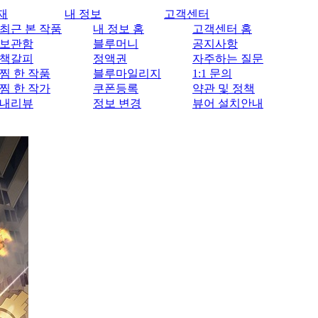
재
내 정보
고객센터
최근 본 작품
내 정보 홈
고객센터 홈
보관함
블루머니
공지사항
책갈피
정액권
자주하는 질문
찜 한 작품
블루마일리지
1:1 문의
찜 한 작가
쿠폰등록
약관 및 정책
내리뷰
정보 변경
뷰어 설치안내