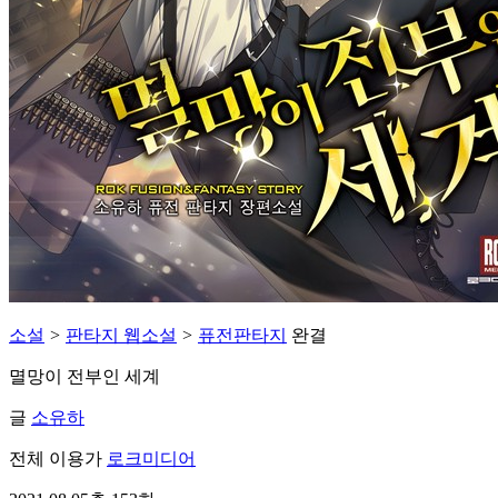
소설
>
판타지 웹소설
>
퓨전판타지
완결
멸망이 전부인 세계
글
소유하
전체 이용가
로크미디어