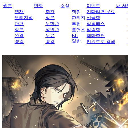
웹툰
만화
이벤트
내 서
소설
연재
추천
기다리면 무료
랭킹
오리지널
장르
선물함
판타지
단편
무협관
점핑패스
무협
장르
성인관
알림함
로맨스
완결
무료
BL
테마추천
일반
랭킹
랭킹
키워드로 검색