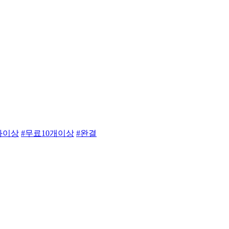
0화이상
#무료10개이상
#완결