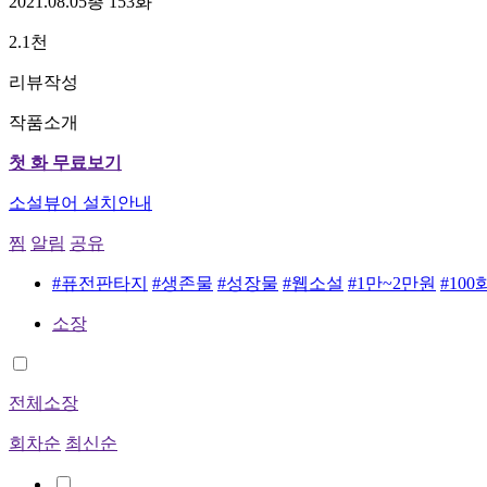
2021.08.05
총 153화
2.1천
리뷰작성
작품소개
첫 화 무료보기
소설뷰어 설치안내
찜
알림
공유
#퓨전판타지
#생존물
#성장물
#웹소설
#1만~2만원
#10
소장
전체소장
회차순
최신순