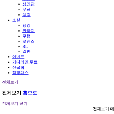
성인관
무료
랭킹
소설
랭킹
판타지
무협
로맨스
BL
일반
이벤트
기다리면 무료
선물함
점핑패스
전체보기
전체보기
홈으로
전체보기 닫기
전체보기 