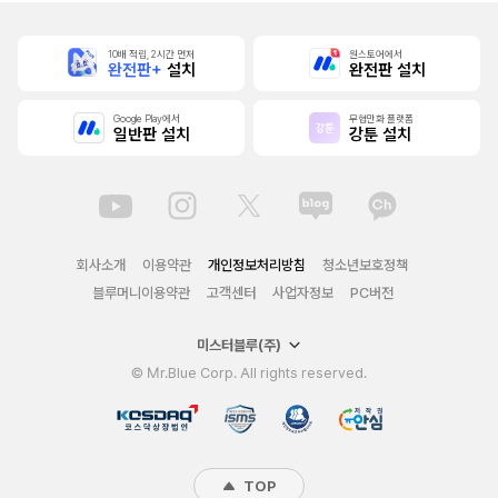
10배 적립, 2시간 먼저
원스토어에서
완전판+
설치
완전판 설치
Google Play에서
무협만화 플랫폼
일반판 설치
강툰 설치
회사소개
이용약관
개인정보처리방침
청소년보호정책
블루머니이용약관
고객센터
사업자정보
PC버전
미스터블루(주)
© Mr.Blue Corp. All rights reserved.
TOP