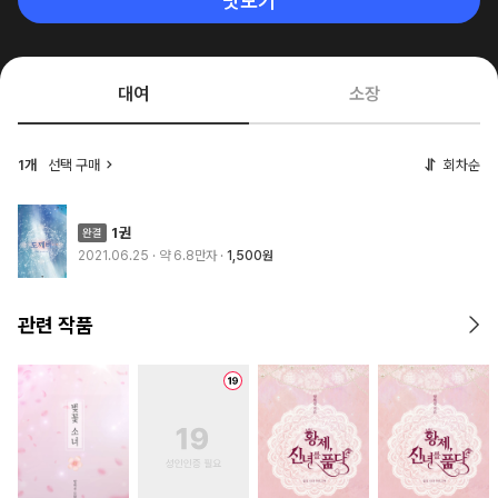
맛보기
대여
소장
1개
선택 구매
회차순
1권
2021.06.25
· 약 6.8만자
1,500원
관련 작품