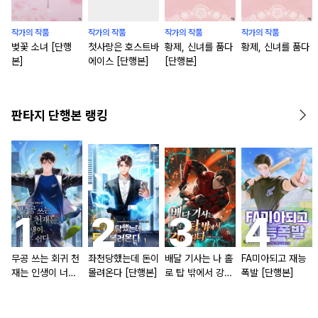
작가의 작품
작가의 작품
작가의 작품
작가의 작품
벚꽃 소녀 [단행
첫사랑은 호스트바
황제, 신녀를 품다
황제, 신녀를 품다
본]
에이스 [단행본]
[단행본]
판타지 단행본 랭킹
무공 쓰는 회귀 천
좌천당했는데 돈이
배달 기사는 나 홀
FA미아되고 재능
재는 인생이 너무
몰려온다 [단행본]
로 탑 밖에서 강해
폭발 [단행본]
쉽다 [단행본]
진다 [단행본]