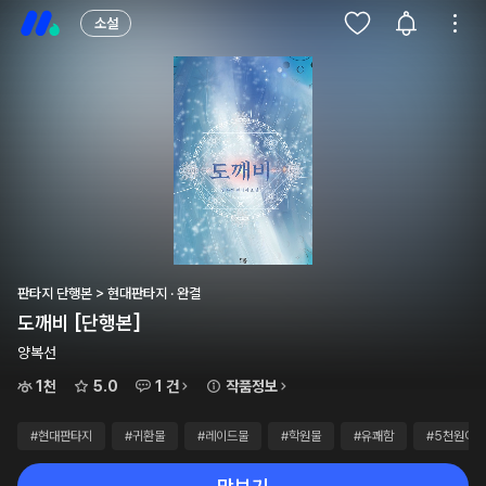
소설
판타지 단행본 > 현대판타지 · 완결
도깨비 [단행본]
양복선
1천
5.0
1 건
작품정보
#현대판타지
#귀환물
#레이드물
#학원물
#유쾌함
#5천원이하