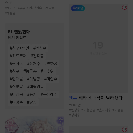
1천
#
로맨스
#
부부
#
연애/결혼
#
서양풍
#
무심남
BL 웹툰/만화
인기 키워드
#
친구>연인
#
연상수
#
하드코어
#
집착공
#
짝사랑
#
상처수
#
연하공
#
친구
#
능글공
#
고수위
#
현대물
#
미남공
#
미인수
#
절륜공
#
대형견공
#
다정공
#
동거
#
츤데레수
웹툰
베타 소백작이 달라졌다
#
다정수
#
강공
161만
#
연상수
#
대형견공
#
츤데레수
#
다정공
#
상처수