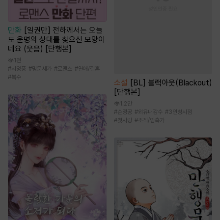
만화
[일권만] 전하께서는 오늘
도 운명의 상대를 찾으신 모양이
네요 (웃음) [단행본]
1천
#
서양풍
#
명문세가
#
로맨스
#
연애/결혼
#
복수
소설
[BL] 블랙아웃(Blackout)
[단행본]
1.2만
#
순정공
#
외유내강수
#
3인칭시점
#
첫사랑
#
조직/암흑가