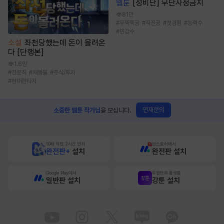
웹툰
[성비단] 무단사정금지
81만
#
무뚝뚝공
#
직진공
#
첫경험
#
능력수
#
민감수
소설
좌천당했는데 돈이 몰려온
다 [단행본]
1.6만
#
전문직
#
재벌물
#
주식/투자
#
현대판타지
연재문의
소중한 웹툰 작가님
을 모십니다.
10배 적립, 2시간 먼저
원스토어에서
완전판+
설치
완전판 설치
Google Play에서
무협만화 플랫폼
일반판 설치
강툰 설치