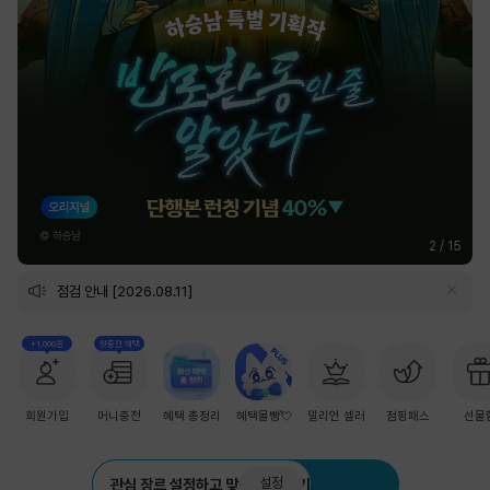
2
/
15
점검 안내 [2026.08.11]
+1,000원
첫충전 혜택
회원가입
머니충전
혜택 총정리
혜택몰빵💘
밀리언 셀러
점핑패스
선물
설정
관심 장르 설정하고 맞춤 추천 받기