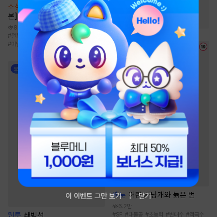
#
오해/착각
#
연하공
소설
[BL] 작업의 정석 [단행
본]
#
능욕공
#
다정공
8.7천
#
절륜공
#
오해/착각
#
삽질물
#
호구수
#
미남수
웹툰
어린 사냥개와 늙은 범
이 이벤트 그만 보기
닫기
6.2만
웹툰
쇄빙선
#
SF
#
대물공
#
초능력
#
변태수
#
적극수