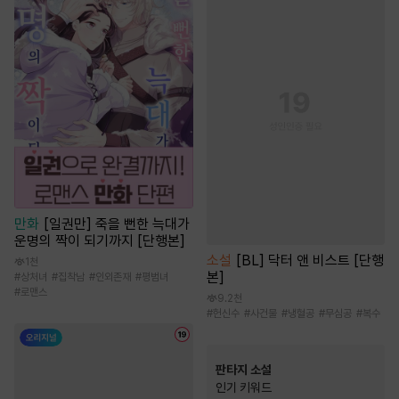
만화
[일권만] 죽을 뻔한 늑대가
운명의 짝이 되기까지 [단행본]
소설
[BL] 닥터 앤 비스트 [단행
1천
본]
#
상처녀
#
집착남
#
인외존재
#
평범녀
#
로맨스
9.2천
#
헌신수
#
사건물
#
냉혈공
#
무심공
#
복수
판타지 소설
인기 키워드