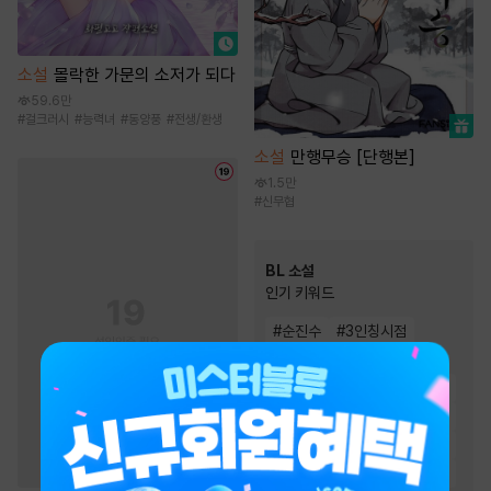
소설
몰락한 가문의 소저가 되다
59.6만
#
걸크러시
#
능력녀
#
동양풍
#
전생/환생
소설
만행무승 [단행본]
1.5만
#
신무협
BL 소설
인기 키워드
#
순진수
#
3인칭시점
#
단정수
#
집착공
#
사랑꾼공
#
강공
#
순정공
#
상처수
#
미인수
#
첫사랑
#
다정수
#
능글공
#
절륜공
#
일상물
#
달달물
#
미인공