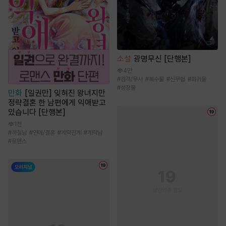
소설
광명무신 [단행본]
4만
#
검객/무사
#
복수물
#
신무협
#
회귀물
#
성장물
만화
[일권만] 잊혀진 왕녀지만
정략결혼 한 남편에게 익애받고
있습니다 [단행본]
1천
#
까칠남
#
연애/결혼
#
계약관계
#
계략남
#
로맨스