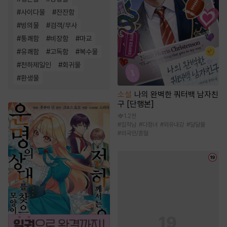
#
사이다물
#
잔잔함
#
빙의물
#
검객/무사
#
통쾌함
#
비장함
#
마교
#
유쾌함
#
고독함
#
복수물
#
천하제일인
#
회귀물
#
환생물
소설
나의 완벽한 쿼터백 남자친
구 [단행본]
1.2천
#
집착남
#
다정녀
#
외유내강
#
달달물
#
외국인/혼혈