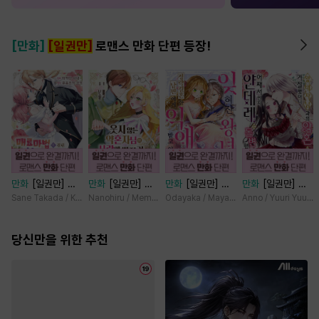
[만화]
[일권만]
로맨스 만화 단편 등장!
만화
[일권만] 매
만화
[일권만] 웃
만화
[일권만] 잊
만화
[일권만] 왕
료 마법에 걸린 척
지 않는 약혼자님
혀진 왕녀지만 정
태자님과의 약혼을
Sane Takada / Koki Fuyutsuki
Nanohiru / Memeko
Odayaka / Maya Koike
Anno / Yuuri Yuuda
했더니 냉담했던
이 사랑에 빠진 건
략결혼 한 남편에
거절했더니 어째서
약혼자가 맹목적인
변장한 저인 것 같
게 익애받고 있습
인지 얀데레로 돌
사랑꾼이 되었습니
당신만을 위한 추천
습니다 [단행본]
니다 [단행본]
변했습니다 [단행
다 [단행본]
본]