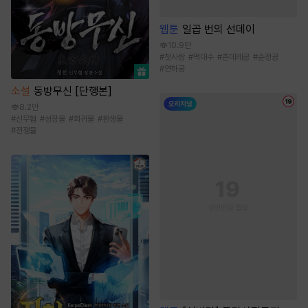
웹툰
일곱 번의 선데이
10.9만
#
첫사랑
#
떡대수
#
츤데레공
#
순정공
#
연하공
소설
동방무신 [단행본]
8.2만
#
신무협
#
성장물
#
회귀물
#
환생물
#
전쟁물