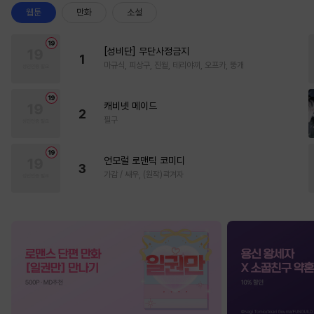
웹툰
만화
소설
[성비단] 무단사정금지
1
마규식, 피상구, 진월, 테리야끼, 오프카, 뚱개
캐비넷 메이드
2
필구
언모럴 로맨틱 코미디
3
가감 / 쌔우, (원작)곽겨자