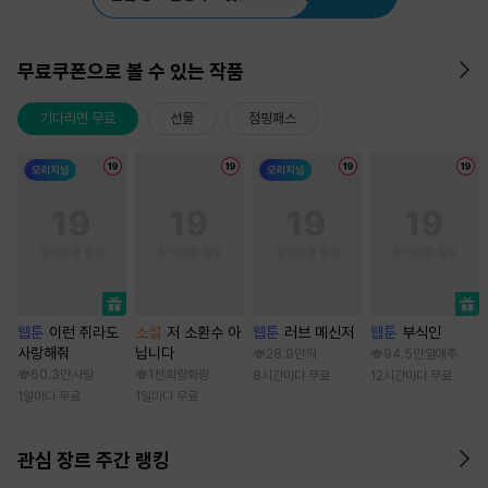
무료쿠폰으로 볼 수 있는 작품
기다리면 무료
선물
점핑패스
웹툰
이런 쥐라도
소설
저 소환수 아
웹툰
러브 메신저
웹툰
부식인
사랑해줘
닙니다
28.9만
딱
94.5만
임애주
60.3만
사탕
1천
희랑화랑
8시간마다 무료
12시간마다 무료
1일마다 무료
1일마다 무료
관심 장르 주간 랭킹