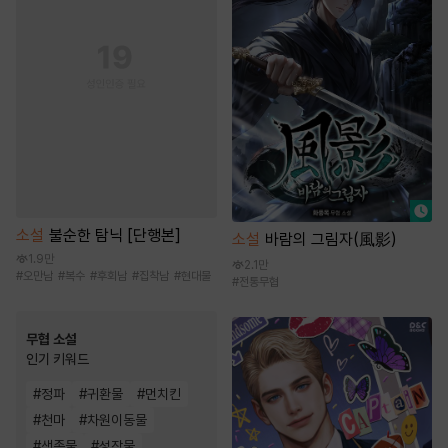
소설
불순한 탐닉 [단행본]
소설
바람의 그림자(風影)
1.9만
2.1만
#
오만남
#
복수
#
후회남
#
집착남
#
현대물
#
전통무협
무협 소설
인기 키워드
#
정파
#
귀환물
#
먼치킨
#
천마
#
차원이동물
#
생존물
#
성장물