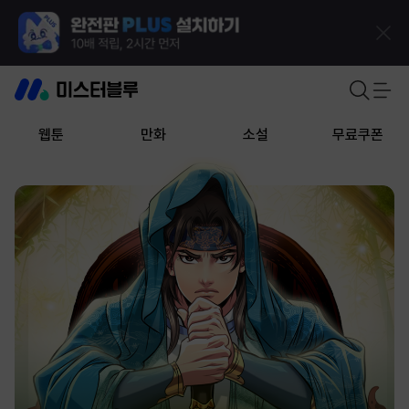
웹툰
만화
소설
무료쿠폰