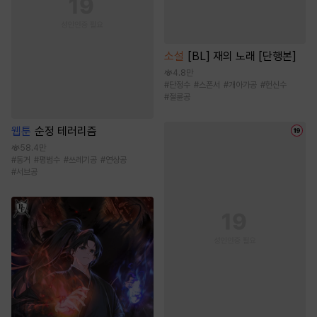
소설
[BL] 재의 노래 [단행본]
4.8만
#
단정수
#
스폰서
#
개아가공
#
헌신수
#
절륜공
웹툰
순정 테러리즘
58.4만
#
동거
#
평범수
#
쓰레기공
#
연상공
#
서브공