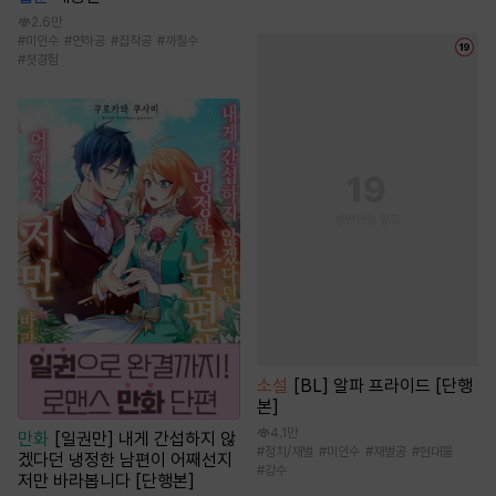
2.6만
#
미인수
#
연하공
#
집착공
#
까칠수
#
첫경험
소설
[BL] 알파 프라이드 [단행
본]
4.1만
만화
[일권만] 내게 간섭하지 않
#
정치/재벌
#
미인수
#
재벌공
#
현대물
겠다던 냉정한 남편이 어째선지
#
강수
저만 바라봅니다 [단행본]