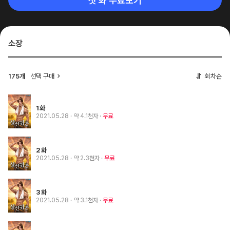
첫 화 무료보기
소장
175개
선택 구매
회차순
1화
2021.05.28
· 약 4.1천자
무료
2화
2021.05.28
· 약 2.3천자
무료
3화
2021.05.28
· 약 3.1천자
무료