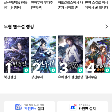
살신귀촌(殺神歸
천하무적 부채주
아포칼립스에서 나
번역 스킬로 이세
村) [단행본]
[단행본]
혼자 세이프 존
계에서 꿀 빱니다
무협 웹소설 랭킹
북천검신
창천무제
유씨검가 검선환생
절세무혼
10배 적립, 2시간 먼저
원스토어에서
완전판+
설치
완전판 설치