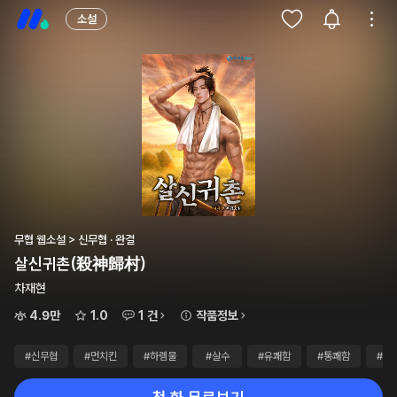
소설
무협 웹소설 > 신무협 · 완결
살신귀촌(殺神歸村)
차재현
4.9만
1.0
1 건
작품정보
#신무협
#먼치킨
#하렘물
#살수
#유쾌함
#통쾌함
#웹