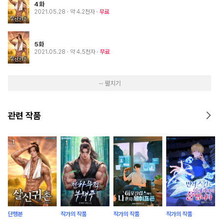
4화
2021.05.28
· 약 4.2천자
무료
5화
2021.05.28
· 약 4.5천자
무료
··· 펼치기
관련 작품
단행본
작가의 작품
작가의 작품
작가의 작품