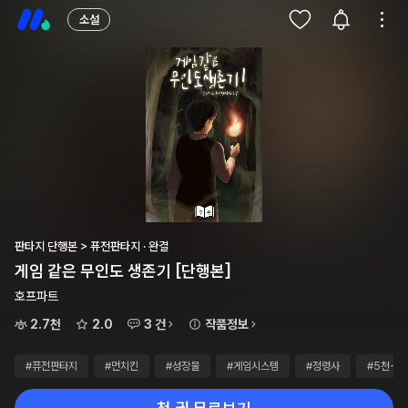
소설
판타지 단행본 > 퓨전판타지 · 완결
게임 같은 무인도 생존기 [단행본]
호프파트
2.7천
2.0
3 건
작품정보
#퓨전판타지
#먼치킨
#성장물
#게임시스템
#정령사
#5천~1