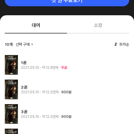
첫 권 무료보기
대여
소장
10개
선택 구매
회차순
1권
2021.05.10
· 약 12.9만자
무료
2권
2021.05.10
· 약 12.5만자
900원
3권
2021.05.10
· 약 12.5만자
900원