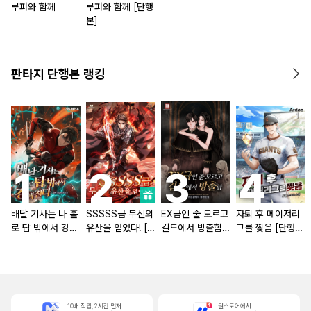
루퍼와 함께
루퍼와 함께 [단행
본]
판타지 단행본 랭킹
배달 기사는 나 홀
SSSSS급 무신의
EX급인 줄 모르고
자퇴 후 메이저리
로 탑 밖에서 강해
유산을 얻었다! [단
길드에서 방출함
그를 찢음 [단행
진다 [단행본]
행본]
[단행본]
본]
10배 적립, 2시간 먼저
원스토어에서