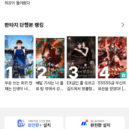
최강이 돌아왔다
판타지 단행본 랭킹
무공 쓰는 회귀 천
배달 기사는 나 홀
EX급인 줄 모르고
SSSSS급 무신의
재는 인생이 너무
로 탑 밖에서 강해
길드에서 방출함
유산을 얻었다! [단
쉽다 [단행본]
진다 [단행본]
[단행본]
행본]
10배 적립, 2시간 먼저
원스토어에서
완전판+
설치
완전판 설치