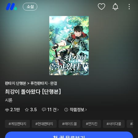
소설
판타지 단행본 > 퓨전판타지 · 완결
최강이 돌아왔다 [단행본]
시론
2.1만
3.5
11 건
작품정보
#게임판타지
#현대판타지
#레이드물
#먼치킨
#사이다물
#게