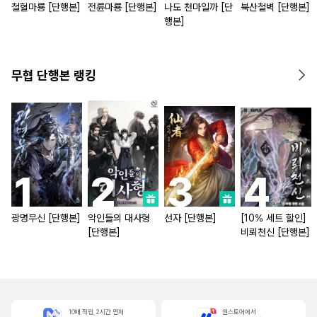
철혈마룡 [단행본]
전륜마룡 [단행본]
나도 천마일까 [단
북산철벽 [단행본]
행본]
무협 단행본 랭킹
광명무신 [단행본]
악인들의 대사형
선자 [단행본]
[10% 세트 할인]
[단행본]
비뢰천신 [단행본]
10배 적립, 2시간 먼저
원스토어에서