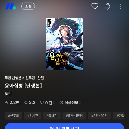
소설
무협 단행본 > 신무협 · 완결
용아십병 [단행본]
도검
2.2만
3.2
작품정보
9 건
#신무협
#먼치킨
#유쾌함
#5천~1만원
#5권~10권
#완결