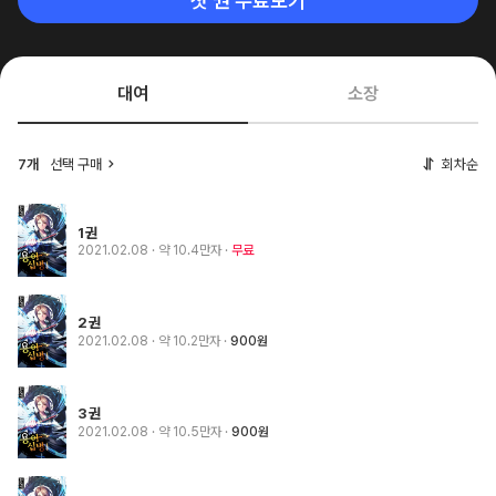
첫 권 무료보기
대여
소장
7개
선택 구매
회차순
1권
2021.02.08
· 약 10.4만자
무료
2권
2021.02.08
· 약 10.2만자
900원
3권
2021.02.08
· 약 10.5만자
900원