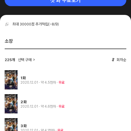
첫 화 무료보기
최대 30000점 추가적립
(~8/9)
소장
225개
선택 구매
회차순
1화
2020.12.01
· 약 4.5천자
무료
2화
2020.12.01
· 약 4.6천자
무료
3화
2020.12.01
· 약 4.1천자
무료