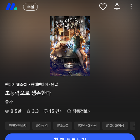
소설
판타지 웹소설 > 현대판타지 · 완결
초능력으로 생존한다
봉사
8.5만
3.3
15 건
작품정보
#현대판타지
#이능력
#웹소설
#2만~3만원
#100화이상
#무