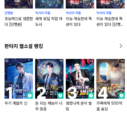
단행본
작가의 작품
작가의 작품
작가의 작품
초능력으로 생존한
세계 유일 직업 마
이능 계승잔데 특
이능 계승잔데 특
다 [단행본]
도사
성이 있다
성이 있다 [단행
본]
판타지 웹소설 랭킹
무기 개발의 신
돈 되는 재능이 너
엄청나게 돈이 벌
가족에게 500억
무 많음
림
을 숨김