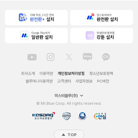
10배 적립, 2시간 먼저
원스토어에서
완전판+
설치
완전판 설치
Google Play에서
무협만화 플랫폼
일반판 설치
강툰 설치
회사소개
이용약관
개인정보처리방침
청소년보호정책
블루머니이용약관
고객센터
사업자정보
PC버전
미스터블루(주)
© Mr.Blue Corp. All rights reserved.
TOP