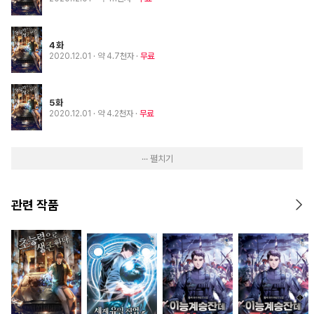
4화
2020.12.01
· 약 4.7천자
무료
5화
2020.12.01
· 약 4.2천자
무료
··· 펼치기
관련 작품