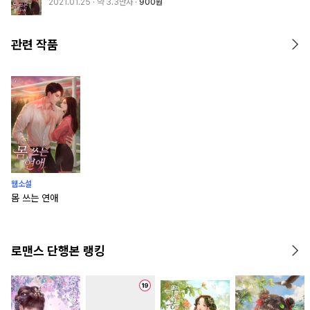
2021.01.25
· 약 3.3만자
900원
관련 작품
웹소설
몸 쓰는 연애
로맨스 단행본 랭킹