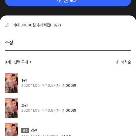
첫 권 보기
최대 30000점 추가적립
(~8/7)
소장
3개
선택 구매
회차순
1권
2020.11.09
· 약 16.5만자
4,000원
2권
2020.11.09
· 약 16.8만자
4,000원
외전