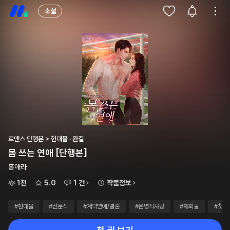
소설
로맨스 단행본 > 현대물 · 완결
몸 쓰는 연애 [단행본]
흥애라
1천
5.0
1 건
작품정보
#현대물
#전문직
#계약연애/결혼
#운명적사랑
#재회물
#첫사