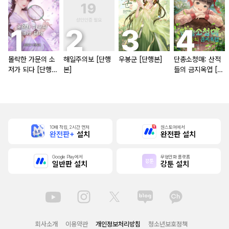
몰락한 가문의 소
해일주의보 [단행
우봉군 [단행본]
단총소청매: 산적
저가 되다 [단행
본]
들의 금지옥엽 [단
본]
행본]
10배 적립, 2시간 먼저
원스토어에서
완전판+
설치
완전판 설치
Google Play에서
무협만화 플랫폼
일반판 설치
강툰 설치
회사소개
이용약관
개인정보처리방침
청소년보호정책