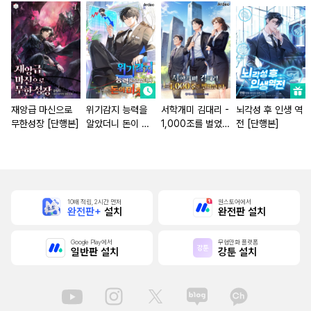
재앙급 마신으로
위기감지 능력을
서학개미 김대리 -
뇌각성 후 인생 역
무한성장 [단행본]
알았더니 돈이 미
1,000조를 벌었습
전 [단행본]
쳤다
니다.
10배 적립, 2시간 먼저
원스토어에서
완전판+
설치
완전판 설치
Google Play에서
무협만화 플랫폼
일반판 설치
강툰 설치