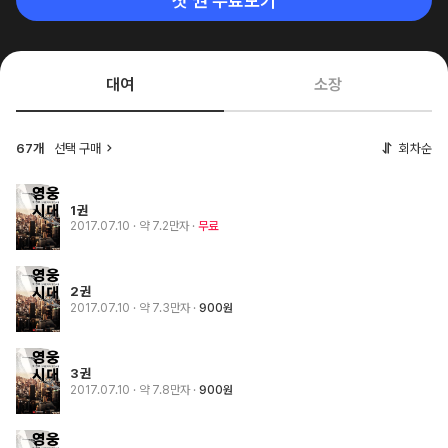
첫 권 무료보기
대여
소장
67개
선택 구매
회차순
1권
2017.07.10
· 약 7.2만자
무료
2권
2017.07.10
· 약 7.3만자
900원
3권
2017.07.10
· 약 7.8만자
900원