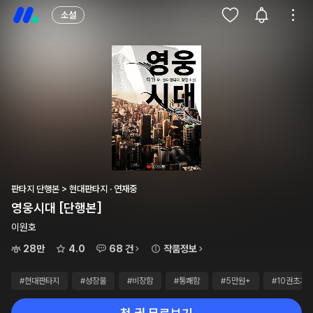
소설
판타지 단행본 > 현대판타지 · 연재중
영웅시대 [단행본]
이원호
28만
4.0
68 건
작품정보
#현대판타지
#성장물
#비장함
#통쾌함
#5만원+
#10권초과