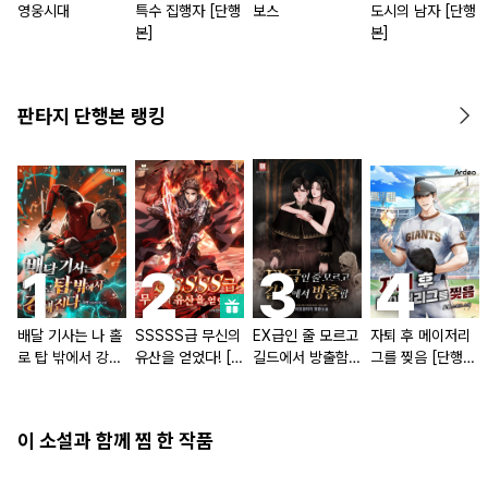
영웅시대
특수 집행자 [단행
보스
도시의 남자 [단행
본]
본]
판타지 단행본 랭킹
배달 기사는 나 홀
SSSSS급 무신의
EX급인 줄 모르고
자퇴 후 메이저리
로 탑 밖에서 강해
유산을 얻었다! [단
길드에서 방출함
그를 찢음 [단행
진다 [단행본]
행본]
[단행본]
본]
이 소설과 함께 찜 한 작품