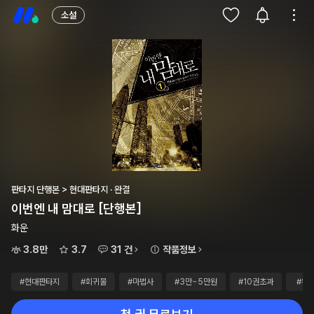
소설
판타지 단행본 > 현대판타지 · 완결
이번엔 내 맘대로 [단행본]
화운
3.8만
3.7
31 건
작품정보
#현대판타지
#회귀물
#마법사
#3만~5만원
#10권초과
#완