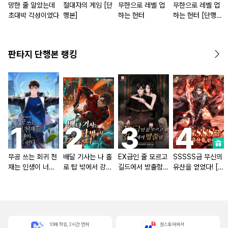
망한 줄 알았는데
절대자의 게임 [단
무한으로 레벨 업
무한으로 레벨 업
초대박 각성이었다
행본]
하는 헌터
하는 헌터 [단행
본]
판타지 단행본 랭킹
무공 쓰는 회귀 천
배달 기사는 나 홀
EX급인 줄 모르고
SSSSS급 무신의
재는 인생이 너무
로 탑 밖에서 강해
길드에서 방출함
유산을 얻었다! [단
쉽다 [단행본]
진다 [단행본]
[단행본]
행본]
10배 적립, 2시간 먼저
원스토어에서