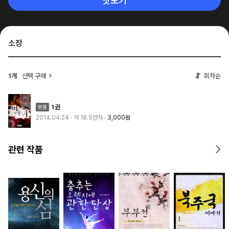
맛보기
소장
1개
선택 구매
회차순
1권
2014.04.24
· 약 18.5만자
3,000원
관련 작품