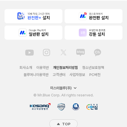
10배 적립, 2시간 먼저
원스토어에서
완전판+
설치
완전판 설치
Google Play에서
무협만화 플랫폼
일반판 설치
강툰 설치
회사소개
이용약관
개인정보처리방침
청소년보호정책
블루머니이용약관
고객센터
사업자정보
PC버전
미스터블루(주)
© Mr.Blue Corp. All rights reserved.
TOP