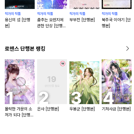
작가의 작품
작가의 작품
작가의 작품
작가의 작품
용신의 섬 [단행
춤추는 오렌지에
부부전 [단행본]
북주국 이야기 [단
본]
관한 단상 [단행
행본]
본]
로맨스 단행본 랭킹
몰락한 가문의 소
은사 [단행본]
우봉군 [단행본]
기처사금 [단행본]
저가 되다 [단행
본]