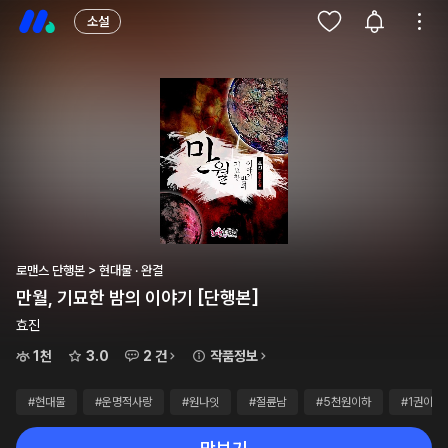
소설
로맨스 단행본 > 현대물 · 완결
만월, 기묘한 밤의 이야기 [단행본]
효진
1천
3.0
2 건
작품정보
#현대물
#운명적사랑
#원나잇
#절륜남
#5천원이하
#1권이하