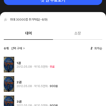
첫 권 무료보기
최대 30000점 추가적립
(~8/9)
대여
소장
6개
선택 구매
회차순
1권
2012.05.08
· 약 10.5만자
무료
2권
2012.05.08
· 약 10.5만자
900원
3권
2012.05.08
· 약 10.5만자
900원