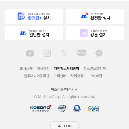
10배 적립, 2시간 먼저
원스토어에서
완전판+
설치
완전판 설치
Google Play에서
무협만화 플랫폼
일반판 설치
강툰 설치
회사소개
이용약관
개인정보처리방침
청소년보호정책
블루머니이용약관
고객센터
사업자정보
PC버전
미스터블루(주)
© Mr.Blue Corp. All rights reserved.
TOP