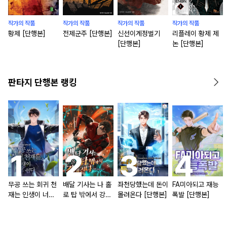
작가의 작품
작가의 작품
작가의 작품
작가의 작품
황제 [단행본]
전제군주 [단행본]
신선이계정벌기
리플레이 황제 제
[단행본]
논 [단행본]
판타지 단행본 랭킹
무공 쓰는 회귀 천
배달 기사는 나 홀
좌천당했는데 돈이
FA미아되고 재능
재는 인생이 너무
로 탑 밖에서 강해
몰려온다 [단행본]
폭발 [단행본]
쉽다 [단행본]
진다 [단행본]