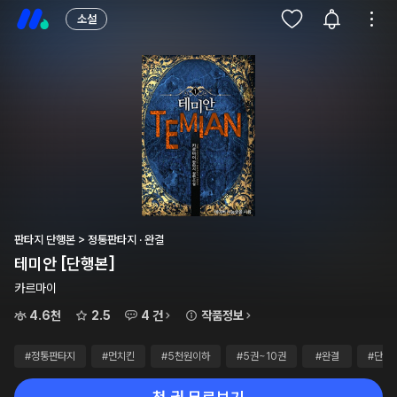
소설
판타지 단행본 > 정통판타지 · 완결
테미안 [단행본]
카르마이
4.6천
2.5
4 건
작품정보
#정통판타지
#먼치킨
#5천원이하
#5권~10권
#완결
#단행