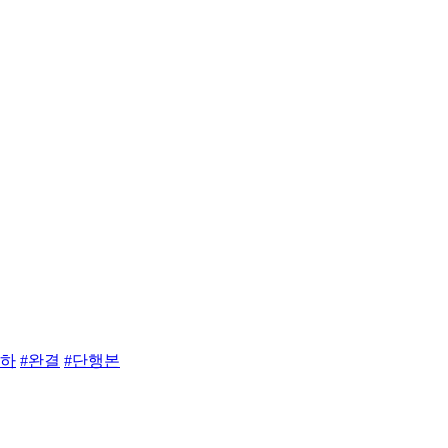
이하
#완결
#단행본