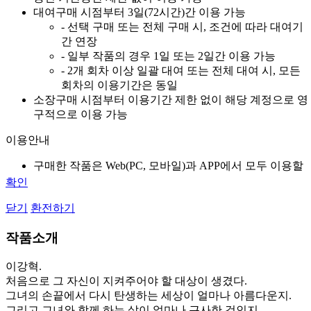
대여
구매 시점부터 3일(72시간)간 이용 가능
- 선택 구매 또는 전체 구매 시, 조건에 따라 대여기
간 연장
- 일부 작품의 경우 1일 또는 2일간 이용 가능
- 2개 회차 이상 일괄 대여 또는 전체 대여 시, 모든
회차의 이용기간은 동일
소장
구매 시점부터 이용기간 제한 없이 해당 계정으로 영
구적으로 이용 가능
이용안내
구매한 작품은 Web(PC, 모바일)과 APP에서 모두 이용할
수 있습니다.
확인
무료로 지급 된 무료쿠폰은 구매 취소 및 환불 대상이 아
닫기
환전하기
닙니다.
환불안내
작품소개
구매 후 7일 이내에, 뷰어를 오픈하지 않은 경우 환불 가능
이강혁.
합니다.
처음으로 그 자신이 지켜주어야 할 대상이 생겼다.
전체구매는 구매 후 7일 이내에, 1개 회차도 뷰어를 오픈
그녀의 손끝에서 다시 탄생하는 세상이 얼마나 아름다운지.
하지 않은 경우 환불 가능합니다.
그리고 그녀와 함께 하는 삶이 얼마나 근사한 것인지…….