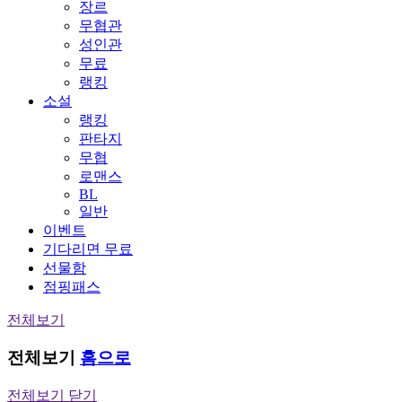
장르
무협관
성인관
무료
랭킹
소설
랭킹
판타지
무협
로맨스
BL
일반
이벤트
기다리면 무료
선물함
점핑패스
전체보기
전체보기
홈으로
전체보기 닫기