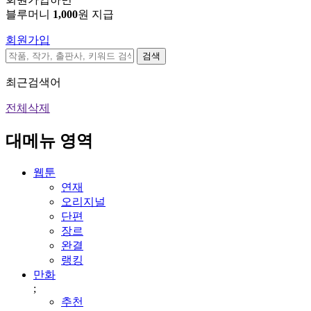
블루머니
1,000
원 지급
회원가입
검색
최근검색어
전체삭제
대메뉴 영역
웹툰
연재
오리지널
단편
장르
완결
랭킹
만화
;
추천