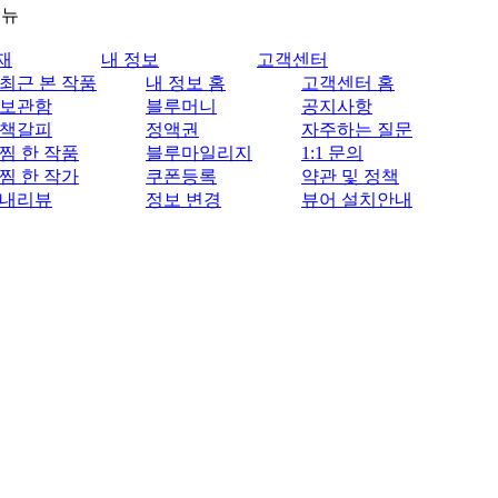
메뉴
재
내 정보
고객센터
최근 본 작품
내 정보 홈
고객센터 홈
보관함
블루머니
공지사항
책갈피
정액권
자주하는 질문
찜 한 작품
블루마일리지
1:1 문의
찜 한 작가
쿠폰등록
약관 및 정책
내리뷰
정보 변경
뷰어 설치안내