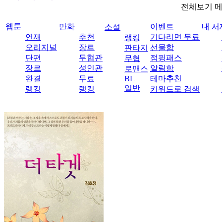
전체보기 
웹툰
만화
이벤트
내 서
소설
연재
추천
기다리면 무료
랭킹
오리지널
장르
선물함
판타지
단편
무협관
점핑패스
무협
장르
성인관
알림함
로맨스
완결
무료
BL
테마추천
일반
랭킹
랭킹
키워드로 검색