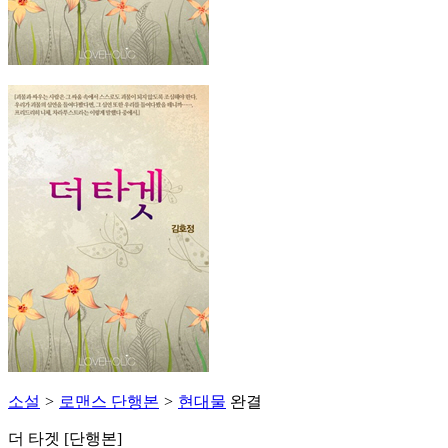
소설
>
로맨스 단행본
>
현대물
완결
더 타겟 [단행본]