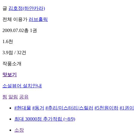
글
김호정(하얀카라)
전체 이용가
러브홀릭
2009.07.02
총 1권
1.6천
3.9점 / 32건
작품소개
맛보기
소설뷰어 설치안내
찜
알림
공유
#현대물
#동거
#추리/미스터리/스릴러
#5천원이하
#1권
최대 30000점 추가적립
(~8/9)
소장