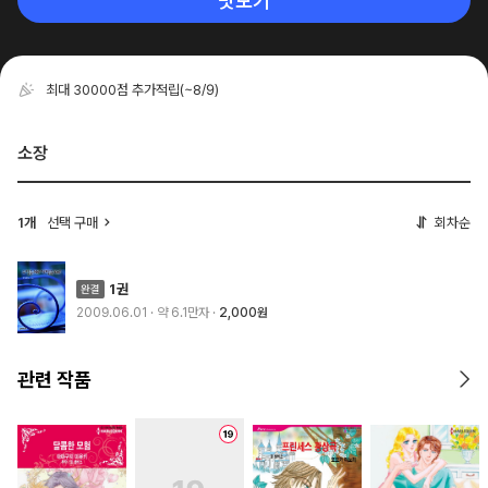
맛보기
최대 30000점 추가적립
(~8/9)
소장
1개
선택 구매
회차순
1권
2009.06.01
· 약 6.1만자
2,000원
관련 작품