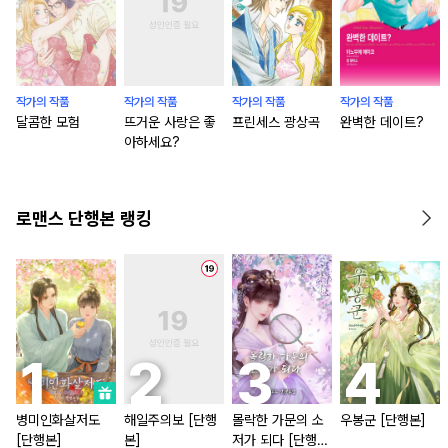
작가의 작품
작가의 작품
작가의 작품
작가의 작품
달콤한 모험
뜨거운 사랑은 좋
프린세스 광상곡
완벽한 데이트?
아하세요?
로맨스 단행본 랭킹
병미인화살저도
해일주의보 [단행
몰락한 가문의 소
우봉군 [단행본]
[단행본]
본]
저가 되다 [단행