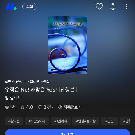
소설
로맨스 단행본 > 할리퀸 · 완결
우정은 No! 사랑은 Yes! [단행본]
질 샐비스
1천
4.0
2 건
작품정보
#할리퀸
#5천원이하
#1권이하
#별점4점이상
#완결
#단행본