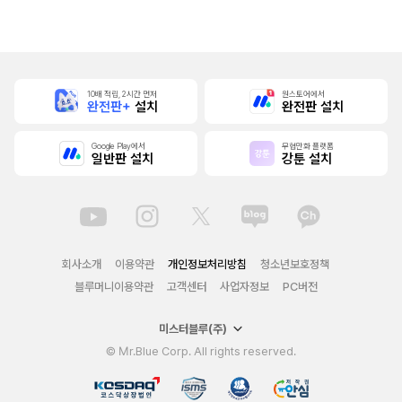
본]
10배 적립, 2시간 먼저
원스토어에서
완전판+
설치
완전판 설치
Google Play에서
무협만화 플랫폼
일반판 설치
강툰 설치
회사소개
이용약관
개인정보처리방침
청소년보호정책
블루머니이용약관
고객센터
사업자정보
PC버전
미스터블루(주)
© Mr.Blue Corp. All rights reserved.