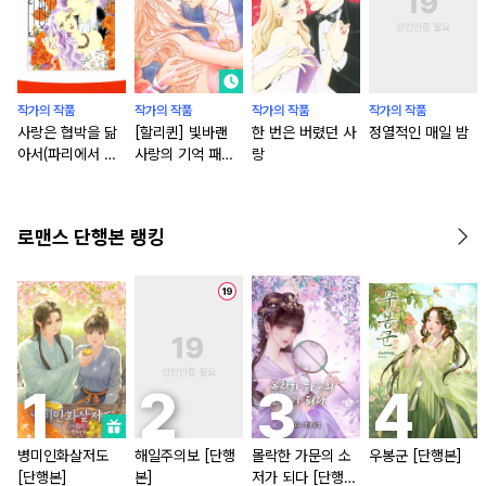
작가의 작품
작가의 작품
작가의 작품
작가의 작품
사랑은 협박을 닮
[할리퀸] 빛바랜
한 번은 버렸던 사
정열적인 매일 밤
아서(파리에서 온
사랑의 기억 패키
랑
연인 1)
지
로맨스 단행본 랭킹
병미인화살저도
해일주의보 [단행
몰락한 가문의 소
우봉군 [단행본]
[단행본]
본]
저가 되다 [단행