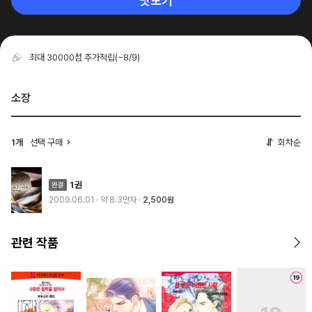
맛보기
최대 30000점 추가적립
(~8/9)
소장
1개
선택 구매
회차순
1권
2009.06.01
· 약 8.3만자
2,500원
관련 작품