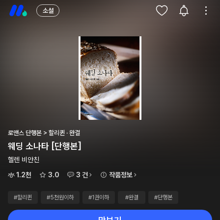
소설
로맨스 단행본 > 할리퀸 · 완결
웨딩 소나타 [단행본]
헬렌 비안친
1.2천
3.0
3 건
작품정보
#할리퀸
#5천원이하
#1권이하
#완결
#단행본