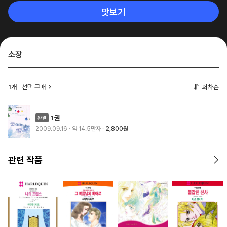
맛보기
소장
1개
선택 구매
회차순
1권
2009.09.16
· 약 14.5만자
2,800원
관련 작품