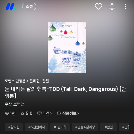
소설
로맨스 단행본 > 할리퀸 · 완결
눈 내리는 날의 행복-TDD (Tall, Dark, Dangerous) [단
행본]
수잔 브럭만
1천
5.0
1 건
작품정보
#할리퀸
#5천원이하
#1권이하
#별점4점이상
#완결
#단행본