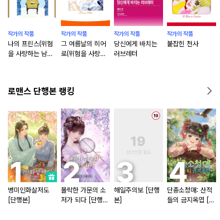
작가의 작품
작가의 작품
작가의 작품
작가의 작품
나의 프린스(위험
그 여름날의 히어
당신에게 바치는
붙잡힌 천사
을 사랑하는 남자
로(위험을 사랑하
러브레터
들 1)
는 남자들 2)
로맨스 단행본 랭킹
병미인화살저도
몰락한 가문의 소
해일주의보 [단행
단총소청매: 산적
[단행본]
저가 되다 [단행
본]
들의 금지옥엽 [단
본]
행본]