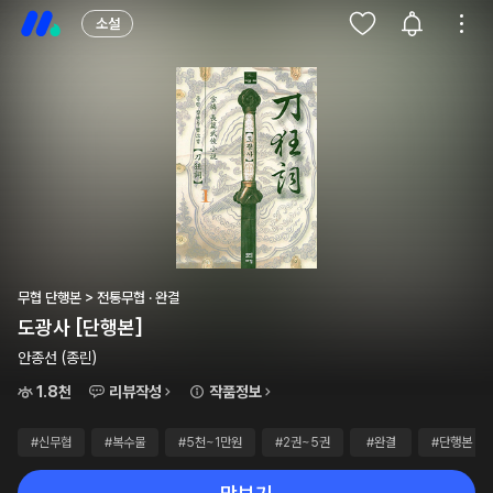
소설
무협 단행본 > 전통무협 · 완결
도광사 [단행본]
안종선 (종린)
1.8천
리뷰작성
작품정보
#신무협
#복수물
#5천~1만원
#2권~5권
#완결
#단행본