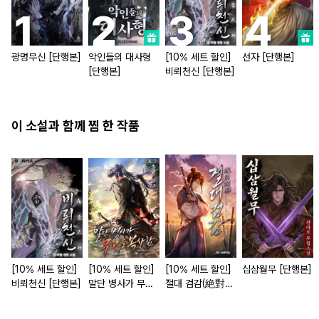
광명무신 [단행본]
악인들의 대사형
[10% 세트 할인]
선자 [단행본]
[단행본]
비뢰천신 [단행본]
이 소설과 함께 찜 한 작품
[10% 세트 할인]
[10% 세트 할인]
[10% 세트 할인]
십삼월무 [단행본]
비뢰천신 [단행본]
말단 병사가 무공
절대 검감(絶對
을 복사함 [단행
劍感) [단행본]
본]