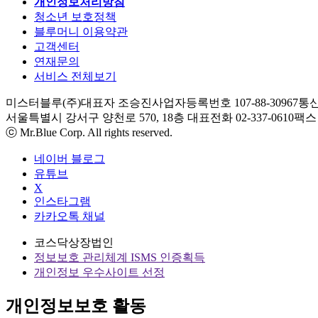
개인정보처리방침
청소년 보호정책
블루머니 이용약관
고객센터
연재문의
서비스 전체보기
미스터블루(주)
대표자 조승진
사업자등록번호 107-88-30967
통신
서울특별시 강서구 양천로 570, 18층
대표전화 02-337-0610
팩스 0
ⓒ Mr.Blue Corp. All rights reserved.
네이버 블로그
유튜브
X
인스타그램
카카오톡 채널
코스닥상장법인
정보보호 관리체계 ISMS 인증획득
개인정보 우수사이트 선정
개인정보보호 활동