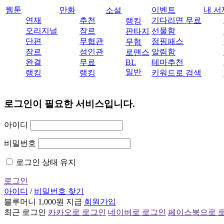
웹툰
만화
이벤트
내 서
소설
연재
추천
기다리면 무료
랭킹
오리지널
장르
선물함
판타지
단편
무협관
점핑패스
무협
장르
성인관
알림함
로맨스
완결
무료
BL
테마추천
일반
랭킹
랭킹
키워드로 검색
로그인이 필요한 서비스입니다.
아이디
비밀번호
로그인 상태 유지
로그인
아이디
/
비밀번호 찾기
블루머니 1,000원 지급
회원가입
최근 로그인
카카오로 로그인
네이버로 로그인
페이스북으로 