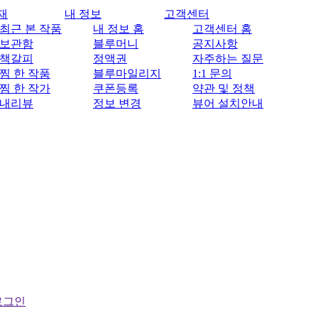
재
내 정보
고객센터
최근 본 작품
내 정보 홈
고객센터 홈
보관함
블루머니
공지사항
책갈피
정액권
자주하는 질문
찜 한 작품
블루마일리지
1:1 문의
찜 한 작가
쿠폰등록
약관 및 정책
내리뷰
정보 변경
뷰어 설치안내
로그인