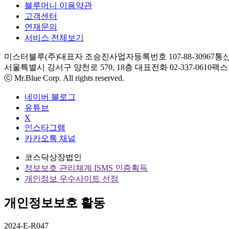
블루머니 이용약관
고객센터
연재문의
서비스 전체보기
미스터블루(주)
대표자 조승진
사업자등록번호 107-88-30967
통신
서울특별시 강서구 양천로 570, 18층
대표전화 02-337-0610
팩스 0
ⓒ Mr.Blue Corp. All rights reserved.
네이버 블로그
유튜브
X
인스타그램
카카오톡 채널
코스닥상장법인
정보보호 관리체계 ISMS 인증획득
개인정보 우수사이트 선정
개인정보보호 활동
2024-E-R047