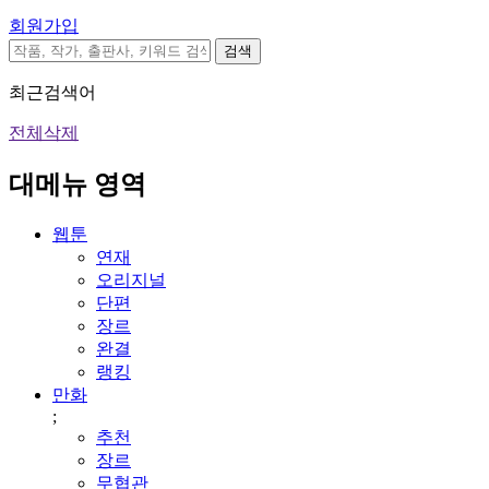
회원가입
검색
최근검색어
전체삭제
대메뉴 영역
웹툰
연재
오리지널
단편
장르
완결
랭킹
만화
;
추천
장르
무협관