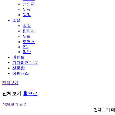
성인관
무료
랭킹
소설
랭킹
판타지
무협
로맨스
BL
일반
이벤트
기다리면 무료
선물함
점핑패스
전체보기
전체보기
홈으로
전체보기 닫기
전체보기 