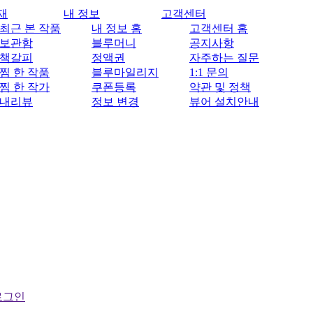
재
내 정보
고객센터
최근 본 작품
내 정보 홈
고객센터 홈
보관함
블루머니
공지사항
책갈피
정액권
자주하는 질문
찜 한 작품
블루마일리지
1:1 문의
찜 한 작가
쿠폰등록
약관 및 정책
내리뷰
정보 변경
뷰어 설치안내
로그인