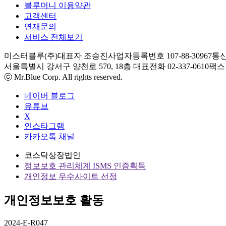
블루머니 이용약관
고객센터
연재문의
서비스 전체보기
미스터블루(주)
대표자 조승진
사업자등록번호 107-88-30967
통신
서울특별시 강서구 양천로 570, 18층
대표전화 02-337-0610
팩스 0
ⓒ Mr.Blue Corp. All rights reserved.
네이버 블로그
유튜브
X
인스타그램
카카오톡 채널
코스닥상장법인
정보보호 관리체계 ISMS 인증획득
개인정보 우수사이트 선정
개인정보보호 활동
2024-E-R047