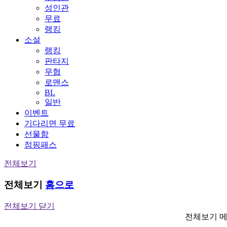
성인관
무료
랭킹
소설
랭킹
판타지
무협
로맨스
BL
일반
이벤트
기다리면 무료
선물함
점핑패스
전체보기
전체보기
홈으로
전체보기 닫기
전체보기 