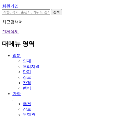
회원가입
검색
최근검색어
전체삭제
대메뉴 영역
웹툰
연재
오리지널
단편
장르
완결
랭킹
만화
;
추천
장르
무협관