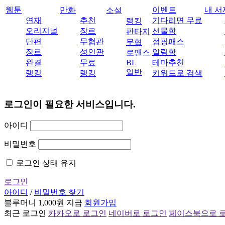
웹툰
만화
이벤트
내 서
소설
연재
추천
기다리면 무료
랭킹
오리지널
장르
선물함
판타지
단편
무협관
점핑패스
무협
장르
성인관
알림함
로맨스
완결
무료
BL
테마추천
일반
랭킹
랭킹
키워드로 검색
로그인이 필요한 서비스입니다.
아이디
비밀번호
로그인 상태 유지
로그인
아이디
/
비밀번호 찾기
블루머니 1,000원 지급
회원가입
최근 로그인
카카오로 로그인
네이버로 로그인
페이스북으로 