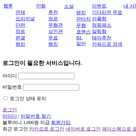
웹툰
만화
이벤트
내 서
소설
연재
추천
기다리면 무료
랭킹
오리지널
장르
선물함
판타지
단편
무협관
점핑패스
무협
장르
성인관
알림함
로맨스
완결
무료
BL
테마추천
일반
랭킹
랭킹
키워드로 검색
로그인이 필요한 서비스입니다.
아이디
비밀번호
로그인 상태 유지
로그인
아이디
/
비밀번호 찾기
블루머니 1,000원 지급
회원가입
최근 로그인
카카오로 로그인
네이버로 로그인
페이스북으로 