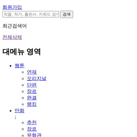
회원가입
검색
최근검색어
전체삭제
대메뉴 영역
웹툰
연재
오리지널
단편
장르
완결
랭킹
만화
;
추천
장르
무협관