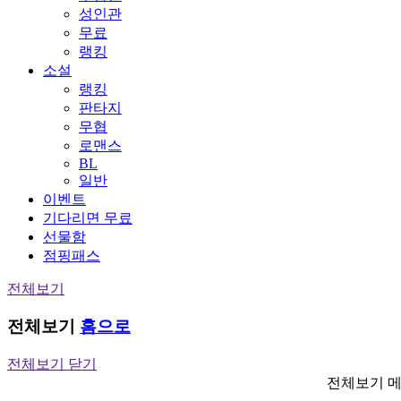
성인관
무료
랭킹
소설
랭킹
판타지
무협
로맨스
BL
일반
이벤트
기다리면 무료
선물함
점핑패스
전체보기
전체보기
홈으로
전체보기 닫기
전체보기 