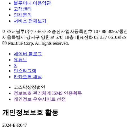
블루머니 이용약관
고객센터
연재문의
서비스 전체보기
미스터블루(주)
대표자 조승진
사업자등록번호 107-88-30967
통신
서울특별시 강서구 양천로 570, 18층
대표전화 02-337-0610
팩스 0
ⓒ Mr.Blue Corp. All rights reserved.
네이버 블로그
유튜브
X
인스타그램
카카오톡 채널
코스닥상장법인
정보보호 관리체계 ISMS 인증획득
개인정보 우수사이트 선정
개인정보보호 활동
2024-E-R047