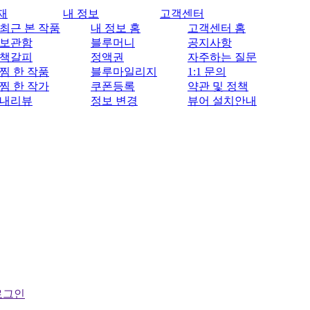
재
내 정보
고객센터
최근 본 작품
내 정보 홈
고객센터 홈
보관함
블루머니
공지사항
책갈피
정액권
자주하는 질문
찜 한 작품
블루마일리지
1:1 문의
찜 한 작가
쿠폰등록
약관 및 정책
내리뷰
정보 변경
뷰어 설치안내
로그인