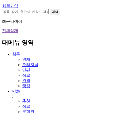
회원가입
검색
최근검색어
전체삭제
대메뉴 영역
웹툰
연재
오리지널
단편
장르
완결
랭킹
만화
;
추천
장르
무협관