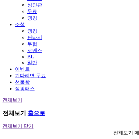
성인관
무료
랭킹
소설
랭킹
판타지
무협
로맨스
BL
일반
이벤트
기다리면 무료
선물함
점핑패스
전체보기
전체보기
홈으로
전체보기 닫기
전체보기 