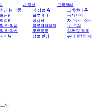
재
내 정보
고객센터
최근 본 작품
내 정보 홈
고객센터 홈
보관함
블루머니
공지사항
책갈피
정액권
자주하는 질문
찜 한 작품
블루마일리지
1:1 문의
찜 한 작가
쿠폰등록
약관 및 정책
내리뷰
정보 변경
뷰어 설치안내
로그인