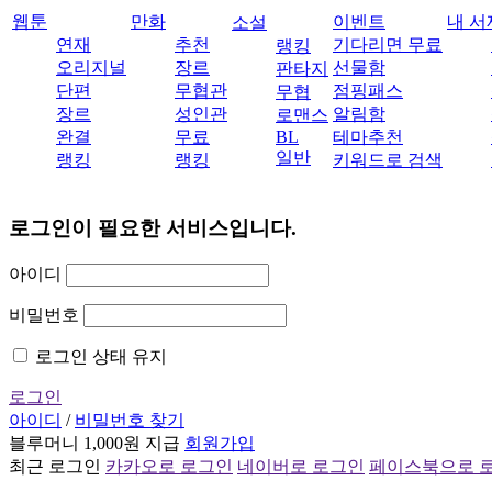
웹툰
만화
이벤트
내 서
소설
연재
추천
기다리면 무료
랭킹
오리지널
장르
선물함
판타지
단편
무협관
점핑패스
무협
장르
성인관
알림함
로맨스
완결
무료
BL
테마추천
일반
랭킹
랭킹
키워드로 검색
로그인이 필요한 서비스입니다.
아이디
비밀번호
로그인 상태 유지
로그인
아이디
/
비밀번호 찾기
블루머니 1,000원 지급
회원가입
최근 로그인
카카오로 로그인
네이버로 로그인
페이스북으로 