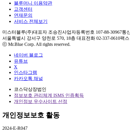
블루머니 이용약관
고객센터
연재문의
서비스 전체보기
미스터블루(주)
대표자 조승진
사업자등록번호 107-88-30967
통신
서울특별시 강서구 양천로 570, 18층
대표전화 02-337-0610
팩스 0
ⓒ Mr.Blue Corp. All rights reserved.
네이버 블로그
유튜브
X
인스타그램
카카오톡 채널
코스닥상장법인
정보보호 관리체계 ISMS 인증획득
개인정보 우수사이트 선정
개인정보보호 활동
2024-E-R047