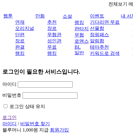
전체보기 
웹툰
만화
이벤트
내 서
소설
연재
추천
기다리면 무료
랭킹
오리지널
장르
선물함
판타지
단편
무협관
점핑패스
무협
장르
성인관
알림함
로맨스
완결
무료
BL
테마추천
일반
랭킹
랭킹
키워드로 검색
로그인이 필요한 서비스입니다.
아이디
비밀번호
로그인 상태 유지
로그인
아이디
/
비밀번호 찾기
블루머니 1,000원 지급
회원가입