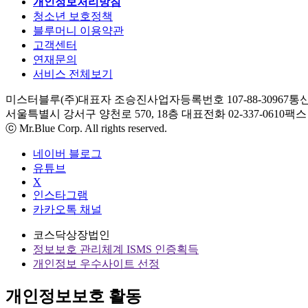
개인정보처리방침
청소년 보호정책
블루머니 이용약관
고객센터
연재문의
서비스 전체보기
미스터블루(주)
대표자 조승진
사업자등록번호 107-88-30967
통신
서울특별시 강서구 양천로 570, 18층
대표전화 02-337-0610
팩스 0
ⓒ Mr.Blue Corp. All rights reserved.
네이버 블로그
유튜브
X
인스타그램
카카오톡 채널
코스닥상장법인
정보보호 관리체계 ISMS 인증획득
개인정보 우수사이트 선정
개인정보보호 활동