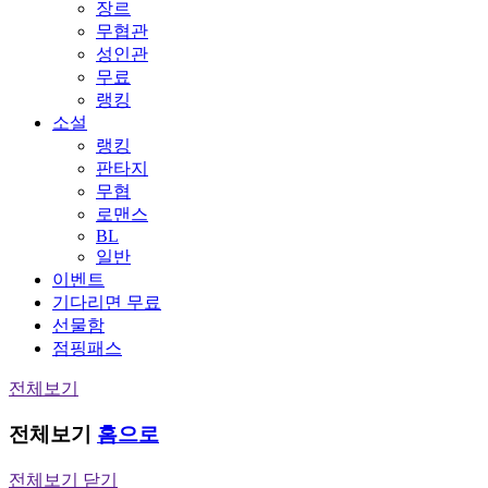
장르
무협관
성인관
무료
랭킹
소설
랭킹
판타지
무협
로맨스
BL
일반
이벤트
기다리면 무료
선물함
점핑패스
전체보기
전체보기
홈으로
전체보기 닫기