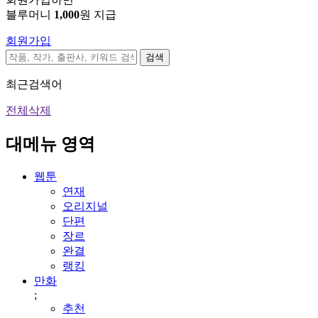
블루머니
1,000
원 지급
회원가입
검색
최근검색어
전체삭제
대메뉴 영역
웹툰
연재
오리지널
단편
장르
완결
랭킹
만화
;
추천