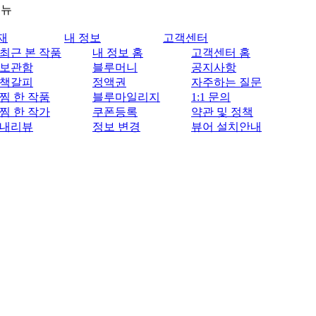
메뉴
재
내 정보
고객센터
최근 본 작품
내 정보 홈
고객센터 홈
보관함
블루머니
공지사항
책갈피
정액권
자주하는 질문
찜 한 작품
블루마일리지
1:1 문의
찜 한 작가
쿠폰등록
약관 및 정책
내리뷰
정보 변경
뷰어 설치안내