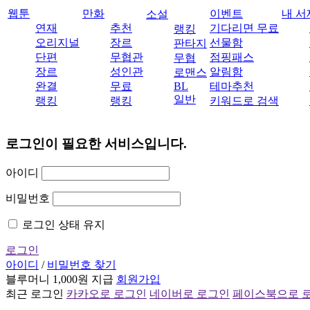
웹툰
만화
이벤트
내 서
소설
연재
추천
기다리면 무료
랭킹
오리지널
장르
선물함
판타지
단편
무협관
점핑패스
무협
장르
성인관
알림함
로맨스
완결
무료
BL
테마추천
일반
랭킹
랭킹
키워드로 검색
로그인이 필요한 서비스입니다.
아이디
비밀번호
로그인 상태 유지
로그인
아이디
/
비밀번호 찾기
블루머니 1,000원 지급
회원가입
최근 로그인
카카오로 로그인
네이버로 로그인
페이스북으로 