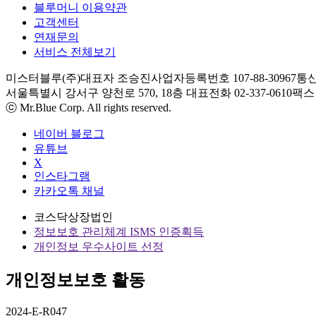
블루머니 이용약관
고객센터
연재문의
서비스 전체보기
미스터블루(주)
대표자 조승진
사업자등록번호 107-88-30967
통신
서울특별시 강서구 양천로 570, 18층
대표전화 02-337-0610
팩스 0
ⓒ Mr.Blue Corp. All rights reserved.
네이버 블로그
유튜브
X
인스타그램
카카오톡 채널
코스닥상장법인
정보보호 관리체계 ISMS 인증획득
개인정보 우수사이트 선정
개인정보보호 활동
2024-E-R047