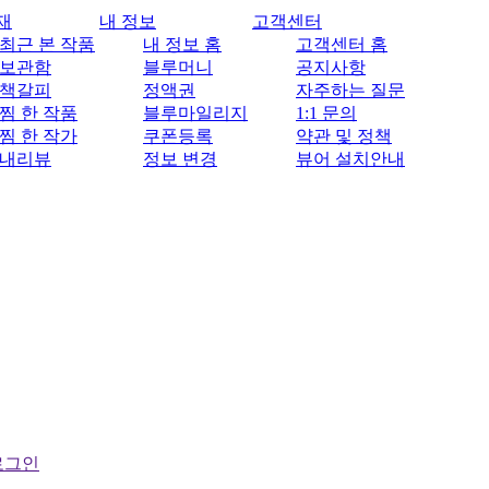
재
내 정보
고객센터
최근 본 작품
내 정보 홈
고객센터 홈
보관함
블루머니
공지사항
책갈피
정액권
자주하는 질문
찜 한 작품
블루마일리지
1:1 문의
찜 한 작가
쿠폰등록
약관 및 정책
내리뷰
정보 변경
뷰어 설치안내
로그인