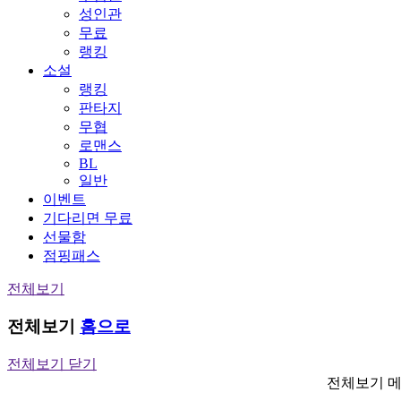
성인관
무료
랭킹
소설
랭킹
판타지
무협
로맨스
BL
일반
이벤트
기다리면 무료
선물함
점핑패스
전체보기
전체보기
홈으로
전체보기 닫기
전체보기 