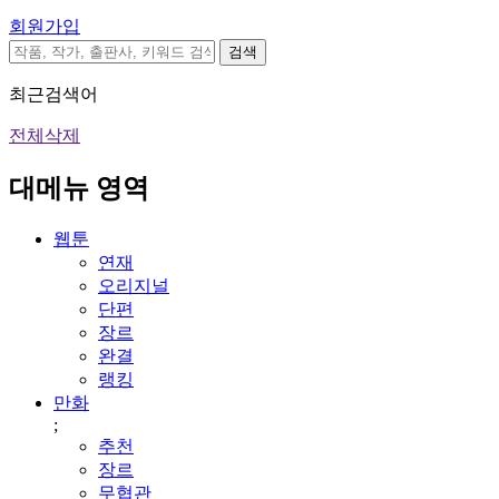
회원가입
검색
최근검색어
전체삭제
대메뉴 영역
웹툰
연재
오리지널
단편
장르
완결
랭킹
만화
;
추천
장르
무협관