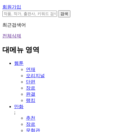
회원가입
검색
최근검색어
전체삭제
대메뉴 영역
웹툰
연재
오리지널
단편
장르
완결
랭킹
만화
;
추천
장르
무협관