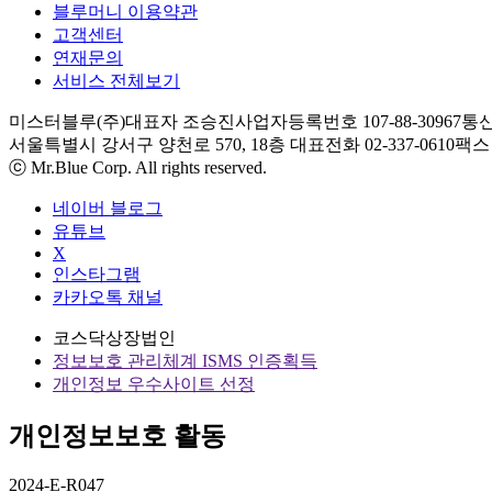
블루머니 이용약관
고객센터
연재문의
서비스 전체보기
미스터블루(주)
대표자 조승진
사업자등록번호 107-88-30967
통신
서울특별시 강서구 양천로 570, 18층
대표전화 02-337-0610
팩스 0
ⓒ Mr.Blue Corp. All rights reserved.
네이버 블로그
유튜브
X
인스타그램
카카오톡 채널
코스닥상장법인
정보보호 관리체계 ISMS 인증획득
개인정보 우수사이트 선정
개인정보보호 활동
2024-E-R047