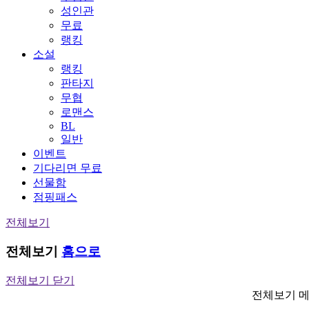
성인관
무료
랭킹
소설
랭킹
판타지
무협
로맨스
BL
일반
이벤트
기다리면 무료
선물함
점핑패스
전체보기
전체보기
홈으로
전체보기 닫기
전체보기 