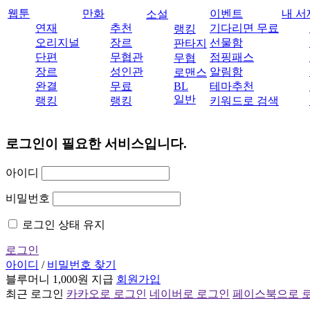
웹툰
만화
이벤트
내 서
소설
연재
추천
기다리면 무료
랭킹
오리지널
장르
선물함
판타지
단편
무협관
점핑패스
무협
장르
성인관
알림함
로맨스
완결
무료
BL
테마추천
일반
랭킹
랭킹
키워드로 검색
로그인이 필요한 서비스입니다.
아이디
비밀번호
로그인 상태 유지
로그인
아이디
/
비밀번호 찾기
블루머니 1,000원 지급
회원가입
최근 로그인
카카오로 로그인
네이버로 로그인
페이스북으로 