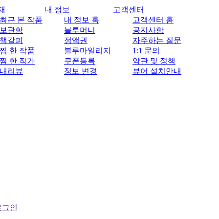
재
내 정보
고객센터
최근 본 작품
내 정보 홈
고객센터 홈
보관함
블루머니
공지사항
책갈피
정액권
자주하는 질문
찜 한 작품
블루마일리지
1:1 문의
찜 한 작가
쿠폰등록
약관 및 정책
내리뷰
정보 변경
뷰어 설치안내
로그인