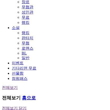
장르
무협관
성인관
무료
랭킹
소설
랭킹
판타지
무협
로맨스
BL
일반
이벤트
기다리면 무료
선물함
점핑패스
전체보기
전체보기
홈으로
전체보기 닫기