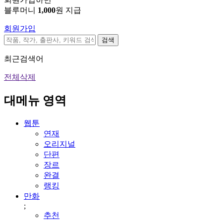
블루머니
1,000
원 지급
회원가입
검색
최근검색어
전체삭제
대메뉴 영역
웹툰
연재
오리지널
단편
장르
완결
랭킹
만화
;
추천