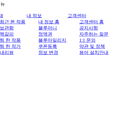
메뉴
재
내 정보
고객센터
최근 본 작품
내 정보 홈
고객센터 홈
보관함
블루머니
공지사항
책갈피
정액권
자주하는 질문
찜 한 작품
블루마일리지
1:1 문의
찜 한 작가
쿠폰등록
약관 및 정책
내리뷰
정보 변경
뷰어 설치안내