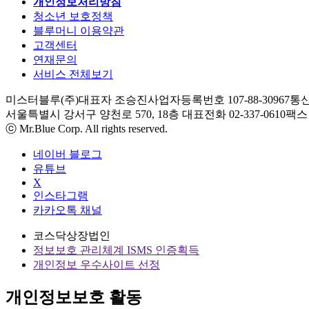
개인정보처리방침
청소년 보호정책
블루머니 이용약관
고객센터
연재문의
서비스 전체보기
미스터블루(주)
대표자 조승진
사업자등록번호 107-88-30967
통신
서울특별시 강서구 양천로 570, 18층
대표전화 02-337-0610
팩스 0
ⓒ Mr.Blue Corp. All rights reserved.
네이버 블로그
유튜브
X
인스타그램
카카오톡 채널
코스닥상장법인
정보보호 관리체계 ISMS 인증획득
개인정보 우수사이트 선정
개인정보보호 활동