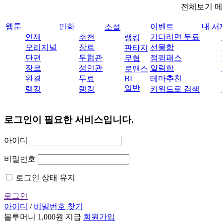
전체보기 
웹툰
만화
이벤트
내 서
소설
연재
추천
기다리면 무료
랭킹
오리지널
장르
선물함
판타지
단편
무협관
점핑패스
무협
장르
성인관
알림함
로맨스
완결
무료
BL
테마추천
일반
랭킹
랭킹
키워드로 검색
로그인이 필요한 서비스입니다.
아이디
비밀번호
로그인 상태 유지
로그인
아이디
/
비밀번호 찾기
블루머니 1,000원 지급
회원가입