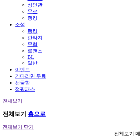
성인관
무료
랭킹
소설
랭킹
판타지
무협
로맨스
BL
일반
이벤트
기다리면 무료
선물함
점핑패스
전체보기
전체보기
홈으로
전체보기 닫기
전체보기 