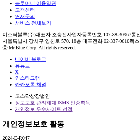
블루머니 이용약관
고객센터
연재문의
서비스 전체보기
미스터블루(주)
대표자 조승진
사업자등록번호 107-88-30967
통신
서울특별시 강서구 양천로 570, 18층
대표전화 02-337-0610
팩스 0
ⓒ Mr.Blue Corp. All rights reserved.
네이버 블로그
유튜브
X
인스타그램
카카오톡 채널
코스닥상장법인
정보보호 관리체계 ISMS 인증획득
개인정보 우수사이트 선정
개인정보보호 활동
2024-E-R047