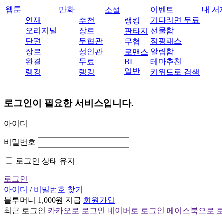
웹툰
만화
이벤트
내 서
소설
연재
추천
기다리면 무료
랭킹
오리지널
장르
선물함
판타지
단편
무협관
점핑패스
무협
장르
성인관
알림함
로맨스
완결
무료
BL
테마추천
일반
랭킹
랭킹
키워드로 검색
로그인이 필요한 서비스입니다.
아이디
비밀번호
로그인 상태 유지
로그인
아이디
/
비밀번호 찾기
블루머니 1,000원 지급
회원가입
최근 로그인
카카오로 로그인
네이버로 로그인
페이스북으로 