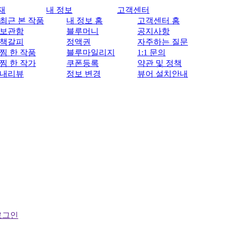
재
내 정보
고객센터
최근 본 작품
내 정보 홈
고객센터 홈
보관함
블루머니
공지사항
책갈피
정액권
자주하는 질문
찜 한 작품
블루마일리지
1:1 문의
찜 한 작가
쿠폰등록
약관 및 정책
내리뷰
정보 변경
뷰어 설치안내
로그인