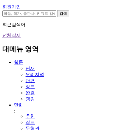
회원가입
검색
최근검색어
전체삭제
대메뉴 영역
웹툰
연재
오리지널
단편
장르
완결
랭킹
만화
;
추천
장르
무협관