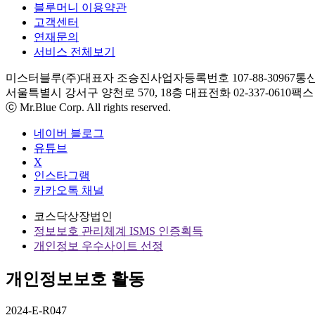
블루머니 이용약관
고객센터
연재문의
서비스 전체보기
미스터블루(주)
대표자 조승진
사업자등록번호 107-88-30967
통신
서울특별시 강서구 양천로 570, 18층
대표전화 02-337-0610
팩스 0
ⓒ Mr.Blue Corp. All rights reserved.
네이버 블로그
유튜브
X
인스타그램
카카오톡 채널
코스닥상장법인
정보보호 관리체계 ISMS 인증획득
개인정보 우수사이트 선정
개인정보보호 활동
2024-E-R047