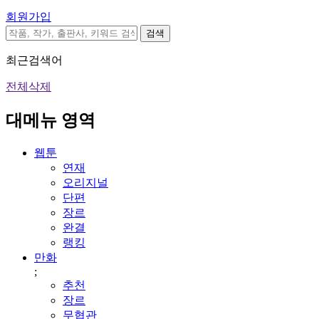
회원가입
검색
최근검색어
전체삭제
대메뉴 영역
웹툰
연재
오리지널
단편
장르
완결
랭킹
만화
;
추천
장르
무협관