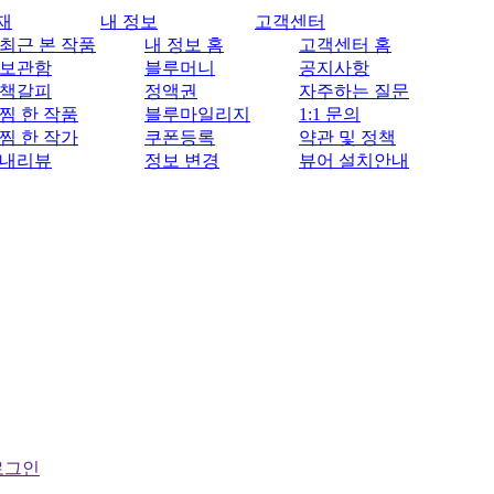
재
내 정보
고객센터
최근 본 작품
내 정보 홈
고객센터 홈
보관함
블루머니
공지사항
책갈피
정액권
자주하는 질문
찜 한 작품
블루마일리지
1:1 문의
찜 한 작가
쿠폰등록
약관 및 정책
내리뷰
정보 변경
뷰어 설치안내
로그인