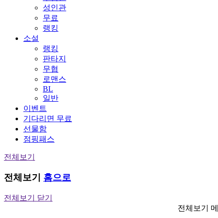
성인관
무료
랭킹
소설
랭킹
판타지
무협
로맨스
BL
일반
이벤트
기다리면 무료
선물함
점핑패스
전체보기
전체보기
홈으로
전체보기 닫기
전체보기 