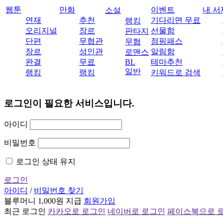
웹툰
만화
이벤트
내 서
소설
연재
추천
기다리면 무료
랭킹
오리지널
장르
선물함
판타지
단편
무협관
점핑패스
무협
장르
성인관
알림함
로맨스
완결
무료
BL
테마추천
일반
랭킹
랭킹
키워드로 검색
로그인이 필요한 서비스입니다.
아이디
비밀번호
로그인 상태 유지
로그인
아이디
/
비밀번호 찾기
블루머니 1,000원 지급
회원가입
최근 로그인
카카오로 로그인
네이버로 로그인
페이스북으로 