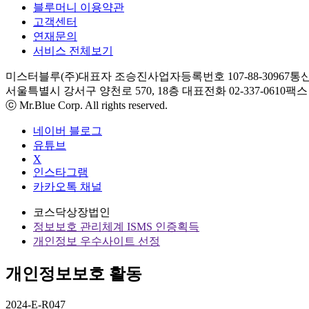
블루머니 이용약관
고객센터
연재문의
서비스 전체보기
미스터블루(주)
대표자 조승진
사업자등록번호 107-88-30967
통신
서울특별시 강서구 양천로 570, 18층
대표전화 02-337-0610
팩스 0
ⓒ Mr.Blue Corp. All rights reserved.
네이버 블로그
유튜브
X
인스타그램
카카오톡 채널
코스닥상장법인
정보보호 관리체계 ISMS 인증획득
개인정보 우수사이트 선정
개인정보보호 활동
2024-E-R047