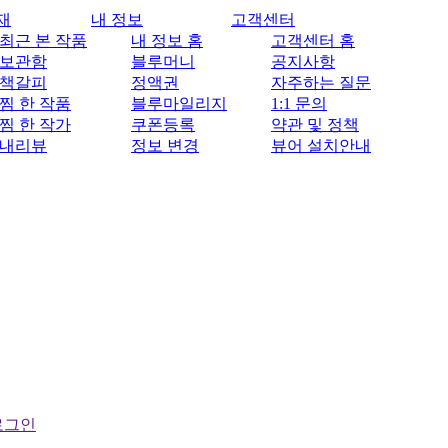
재
내 정보
고객센터
최근 본 작품
내 정보 홈
고객센터 홈
보관함
블루머니
공지사항
책갈피
정액권
자주하는 질문
찜 한 작품
블루마일리지
1:1 문의
찜 한 작가
쿠폰등록
약관 및 정책
내리뷰
정보 변경
뷰어 설치안내
로그인