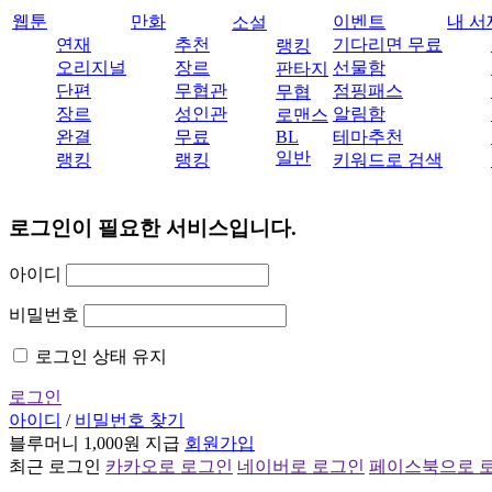
웹툰
만화
이벤트
내 서
소설
연재
추천
기다리면 무료
랭킹
오리지널
장르
선물함
판타지
단편
무협관
점핑패스
무협
장르
성인관
알림함
로맨스
완결
무료
BL
테마추천
일반
랭킹
랭킹
키워드로 검색
로그인이 필요한 서비스입니다.
아이디
비밀번호
로그인 상태 유지
로그인
아이디
/
비밀번호 찾기
블루머니 1,000원 지급
회원가입
최근 로그인
카카오로 로그인
네이버로 로그인
페이스북으로 