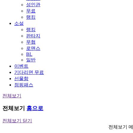
성인관
무료
랭킹
소설
랭킹
판타지
무협
로맨스
BL
일반
이벤트
기다리면 무료
선물함
점핑패스
전체보기
전체보기
홈으로
전체보기 닫기
전체보기 