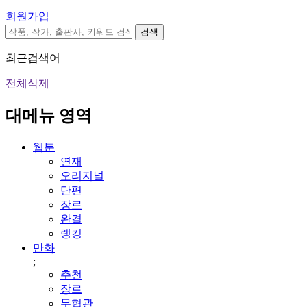
회원가입
검색
최근검색어
전체삭제
대메뉴 영역
웹툰
연재
오리지널
단편
장르
완결
랭킹
만화
;
추천
장르
무협관