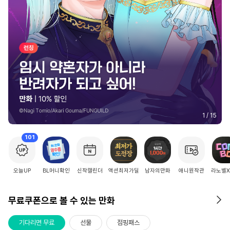
2
/
15
101
오늘UP
BL머니확인
신작캘린더
액션최저가딜
남자의만화
애니원작관
라노벨
무료쿠폰으로 볼 수 있는 만화
기다리면 무료
선물
점핑패스