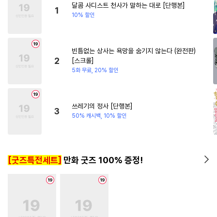
달콤 사디스트 천사가 말하는 대로 [단행본]
#
친구>연인
#
상처수
1
10% 할인
#
무심수
#
계략공
#
욕망수
#
능욕공
#
벤츠공
#
원나잇
빈틈없는 상사는 욕망을 숨기지 않는다 (완전판)
#
SM
#
군림수
#
일상
2
[스크롤]
#
귀염수
#
헤테로공
5화 무료, 20% 할인
#
사랑꾼공
#
임신수
#
재회물
#
연상수
#
계략수
쓰레기의 정사 [단행본]
3
#
순정수
#
나이차커플
50% 캐시백, 10% 할인
#
다정수
#
철벽수
#
오해/착각
#
연예계
[굿즈특전세트]
만화 굿즈 100% 증정!
#
연하수
#
피폐물
#
자낮수
#
아방수
#
초능력
#
애증관계
#
평범공
#
만화단편
#
모럴리스