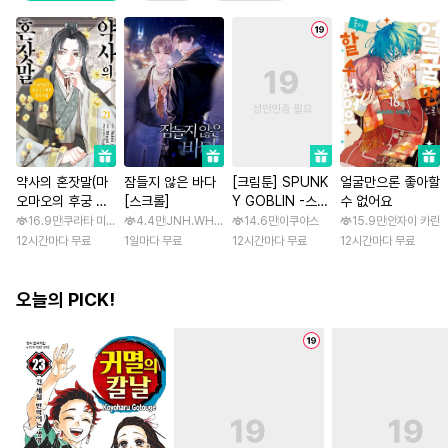
약사의 혼잣말(마
잠들지 않은 바다
[크림툰] SPUNK
얼굴만으론 좋아할
오마오의 후궁 수
[스크롤]
Y GOBLIN -스펑
수 없어요
수께끼 풀이수첩)
키 고블린- [스크
16.9만
쿠라타 미노지 / 휴우가 나츠
4.4만
JNH.WH Studio / Lasso
14.6만
이쿠야스
15.9만
안자이 카린
롤]
12시간마다 무료
1일마다 무료
12시간마다 무료
12시간마다 무료
오늘의 PICK!