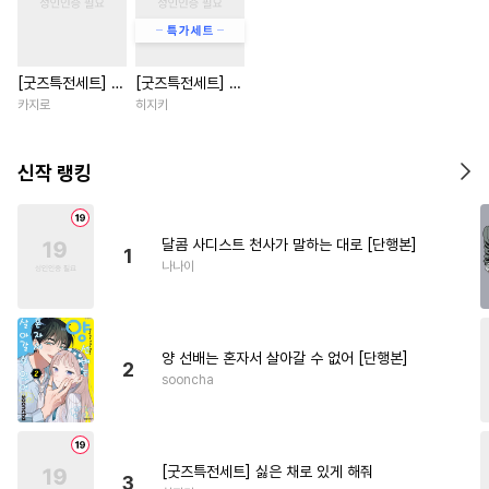
#
떡대수
#
감금/강제
#
능욕
#
동물
#
병약수
#
미남수
[굿즈특전세트] 강
[굿즈특전세트] 싫
#
첫경험
#
선후배
#
안경수
아지과 남자친구
은 채로 있게 해줘
카지로
히지키
#
미인공
#
직진공
#
첫사랑
외전
#
달달물
#
3P
#
쓰레기수
신작 랭킹
#
개그/코믹
#
능글공
#
재벌공
#
연상연하
달콤 사디스트 천사가 말하는 대로 [단행본]
1
#
키작공
#
배틀연애
나나이
#
대형견공
#
성인용품
#
광공
#
오메가버스
양 선배는 혼자서 살아갈 수 없어 [단행본]
#
하드코어
#
능력수
2
sooncha
#
사제관계
#
옴니버스
#
명랑수
#
개아가공
#
동거
#
유혹
#
서양풍
#
예민수
[굿즈특전세트] 싫은 채로 있게 해줘
3