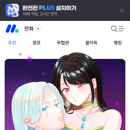
만화
추천
장르
무협관
꿀이득
랭킹