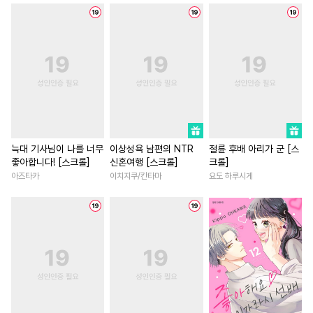
#
또라이공
#
감자수
#
환생물
#
고수위
#
짝사랑
#
후방주의
#
소설원작
#
차원이동물
#
동양풍
#
복수
#
변태수
#
오피스물
#
다정남
#
변태
#
평범수
#
촉수
#
능력녀
#
복수물
#
능욕수
#
고수위
#
현대물
#
친구>연인
#
개그/코믹
#
친구
#
수인수
#
질투
#
재벌남
#
현대물
#
계략
#
무뚝뚝공
#
츤데레공
#
회귀물
#
애증관계
늑대 기사님이 나를 너무
이상성욕 남편의 NTR
절륜 후배 아리가 군 [스
좋아합니다! [스크롤]
신혼여행 [스크롤]
크롤]
#
굴림수
#
납치
#
후회녀
#
서양풍
#
짝사
아즈타카
이치지쿠/칸타마
요도 하루시게
#
학원/캠퍼스
#
능력공
#
후회남
#
평범남
#
재회
#
육아물
#
문란수
#
부부
#
계약관계
#
판타지/SF
#
페티쉬
#
유혹수
#
순진수
#
능글남
#
학원/캠퍼스
#
장발공
#
인외존재
#
상처녀
#
게임
#
철벽녀
#
집착공
#
인싸공
#
조교
#
로맨스
#
부부
#
영상화
#
수한정다정공
#
초딩공
#
우정
#
이세계물