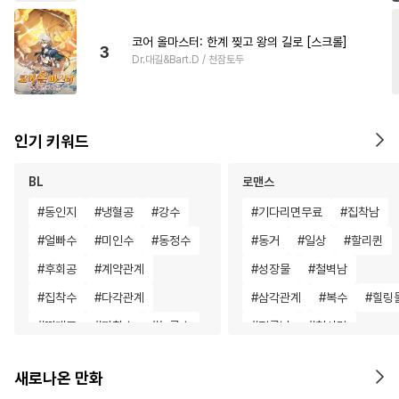
코어 올마스터: 한계 찢고 왕의 길로 [스크롤]
3
Dr.대길&Bart.D / 천잠토두
인기 키워드
BL
로맨스
#
동인지
#
냉혈공
#
강수
#
기다리면무료
#
집착남
#
얼빠수
#
미인수
#
동정수
#
동거
#
일상
#
할리퀸
#
후회공
#
계약관계
#
성장물
#
철벽남
#
집착수
#
다각관계
#
삼각관계
#
복수
#
힐링
#
떡대공
#
까칠수
#
능글수
#
절륜남
#
첫사랑
#
웹툰단행본
#
절륜공
#
인외존재
#
로맨스
새로나온 만화
#
츤데레수
#
소심수
#
다각관계
#
동양풍
#
친