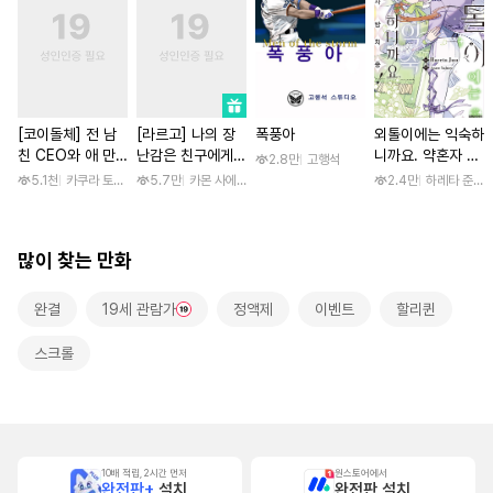
[코이돌체] 전 남
[라르고] 나의 장
폭풍아
외톨이에는 익숙하
친 CEO와 애 만
난감은 친구에게
니까요. 약혼자 방
2.8만
고행석
들기 결혼 ~예상외
이어져 있어 [스크
치 중! [단행본]
5.1천
카쿠라 토모하 / 타마키 나오
5.7만
카몬 사에코
2.4만
하레타 준 / 
로 사랑받는 동거~
롤]
많이 찾는 만화
완결
19세 관람가
정액제
이벤트
할리퀸
스크롤
10배 적립, 2시간 먼저
원스토어에서
완전판+
설치
완전판 설치