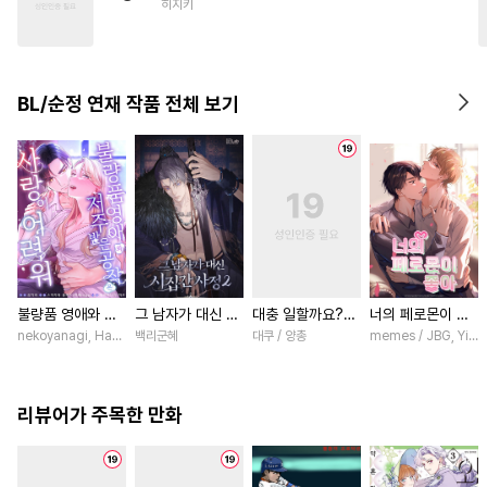
히지키
#
잔망수
#
리맨물
#
역사/시대물
#
문란공
#
연하공
#
난폭공
BL/순정 연재 작품 전체 보기
#
섹스파트너
#
삼각관계
#
소설원작
#
쓰레기공
#
연상공
#
상처공
불량품 영애와 저
그 남자가 대신 시
대충 일할까요?
너의 페로몬이 좋
주받은 공작은 사
집간 사정 [스크
[스크롤]
아 [스크롤]
nekoyanagi, Hako, ABE RAGE, sumikawa volvox / ABE RAGE, sumikawa volvox
백리군혜
대쿠 / 양총
memes / JBG, Yinlu
랑이 어려워 [스크
롤]
롤]
리뷰어가 주목한 만화