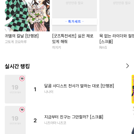
귀멸의 칼날 [단행본]
[굿즈특전세트] 싫은 채로
목 없는 라이더와 절
있게 해줘
[스크롤]
고토게 코요하루
히지키
RmS
실시간 랭킹
달콤 사디스트 천사가 말하는 대로 [단행본]
1
나나이
지금부터 친구는 그만할까? [스크롤]
2
니츠야마 니츠코