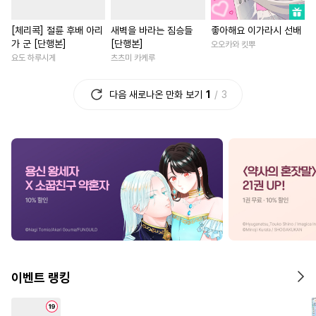
#
대물공
#
순정공
#
다정공
#
역사/시대물
#
직진남
[체리콕] 절륜 후배 아리
새벽을 바라는 짐승들
좋아해요 이가라시 선배
#
변태공
#
까칠공
#
미남공
#
짝사랑
#
친구>연인
가 군 [단행본]
[단행본]
오오카와 킷뿌
#
판타지
#
단정수
#
절륜
#
원나잇
#
배틀연
요도 하루시게
츠츠미 카케루
#
주종관계
#
혐관
#
헌신공
#
성장물
#
무심남
#
직진
다음 새로나온 만화 보기
1
3
#
적극수
#
장발
#
기억상실
#
첫사랑
#
죽음/살인
#
짝사랑공
#
후회수
#
육아물
#
드라마
#
현대
#
힐링물
#
수인
#
헌신수
#
조신남
#
친구
#
첫경험
#
조폭공
#
민감수
#
까칠남
#
평범녀
#
다정
#
이세계물
#
강공
#
무심공
#
일상
#
능욕
#
선후배
#
OO버스
#
존댓말공
#
섹스파트너
#
영혼바뀜
#
드라마
#
가이드버스
#
연하남
#
직진녀
#
도망수
#
침착수
#
BDSM
#
나이차커플
#
연상연하
이벤트 랭킹
#
동정공
#
음험공
#
학원/캠퍼스
#
연애/결혼
#
트라우마
#
다공일수
#
평범녀
#
연애/결혼