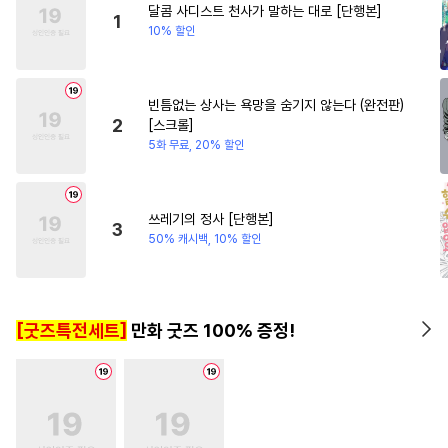
달콤 사디스트 천사가 말하는 대로 [단행본]
#
미남공
#
동정수
#
임신수
1
10% 할인
#
무심수
#
츤데레수
#
가이드버스
#
헌신수
빈틈없는 상사는 욕망을 숨기지 않는다 (완전판)
#
드라마
#
유혹수
#
상처수
2
[스크롤]
#
츤데레공
#
힐링물
5화 무료, 20% 할인
#
BDSM
#
헤테로공
#
키작공
#
평범수
쓰레기의 정사 [단행본]
3
#
대형견공
#
서양풍
50% 캐시백, 10% 할인
#
민감수
#
성인용품
#
장발
#
변태
#
촉수
#
귀염수
[굿즈특전세트]
만화 굿즈 100% 증정!
#
기억상실
#
난폭공
#
나이차커플
#
페티쉬
#
일상
#
수한정다정공
#
능글수
#
벤츠공