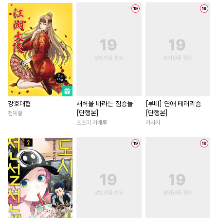
#
병약수
#
3P
#
사랑꾼공
#
일상
#
짝사랑
#
영상화
#
대물공
#
납치
#
짝사랑공
#
배틀연애
#
육아물
#
웹툰단행본
#
동정공
#
역사/시대물
#
로맨스
#
떡대공
#
인싸공
#
상처공
#
연하남
#
인외존재
#
순진수
#
유혹
#
애증관계
#
다정남
#
오메가버스
#
개아가공
#
오피스물
#
능욕
#
까칠
#
연상공
#
친구>연인
#
철벽녀
#
상처녀
#
복수
강호대협
새벽을 바라는 짐승들
[루비] 연애 테러리즘
[단행본]
[단행본]
천제황
#
평범공
#
변태공
#
잔망수
#
나이차커플
#
철벽남
츠츠미 카케루
카사카
#
능력공
#
순정공
#
소설원작
#
복수물
#
쓰레기공
#
이세계물
#
로맨스
#
첫사랑
#
절륜
#
초능력
#
조폭공
#
차원이동물
#
친구
#
섹스파트너
#
계략수
#
짝사랑
#
능력녀
#
집착공
#
첫사랑
#
얼빠수
#
학원/캠퍼스
#
다각관계
#
다정공
#
도망수
#
집착남
#
조신남