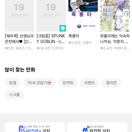
[체리콕] 선생님과
[크림툰] SPUNK
폭풍아
외톨이에는 익숙하
온천에서♥ [단행
Y GOBLIN -스펑
니까요. 약혼자 방
2.8만
고행석
본]
키 고블린- [스크
치 중! [단행본]
5천
토파즈 / 아오바 후미노리
14.6만
이쿠야스
2.4만
하레타 준 / 
롤]
많이 찾는 만화
완결
19세 관람가
정액제
이벤트
할리퀸
스크롤
10배 적립, 2시간 먼저
원스토어에서
완전판+
설치
완전판 설치