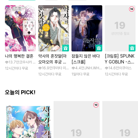
나의 행복한 결혼
약사의 혼잣말(마
잠들지 않은 바다
[크림툰] SPUNK
오마오의 후궁 수
[스크롤]
Y GOBLIN -스펑
13.7만
코우사카 리토 / 아기토기 아쿠미
수께끼 풀이수첩)
키 고블린- [스크
16.9만
쿠라타 미노지 / 휴우가 나츠
4.4만
JNH.WH Studio / Lasso
14.6만
이쿠야스
12시간마다 무료
롤]
12시간마다 무료
1일마다 무료
12시간마다 무료
오늘의 PICK!