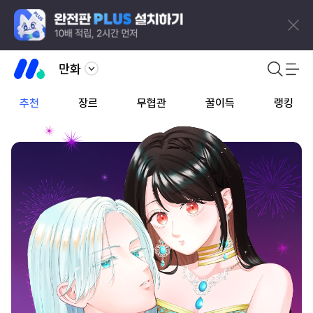
만화
추천
장르
무협관
꿀이득
랭킹