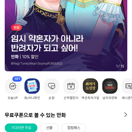
2
/
15
101
오늘UP
BL머니확인
순정
신작캘린더
액션최저가딜
남자의만화
애니원
무료쿠폰으로 볼 수 있는 만화
기다리면 무료
선물
점핑패스