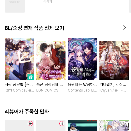
히지키
#
선후배
#
적극수
#
소설원작
#
떡대수
#
욕망수
#
직진공
BL/순정 연재 작품 전체 보기
#
오해/착각
#
까칠수
#
미남수
#
연하수
#
음험공
#
안경수
#
연하공
#
계약관계
사랑 공략법 [스크
폭군 공작님께 청
용왕비는 달콤하게
기다릴게, 세상의
롤]
혼 받았습니다 [스
반역한다 [스크롤]
끝에서 [스크롤]
iQIYI Comics / 큐비씨엔엠
EON COMICS
Contents Lab. Blue TOKYO / 카라스마 
iCiyuan / 큐비씨앤엠
크롤]
리뷰어가 주목한 만화