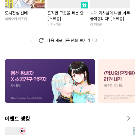
#
애증관계
#
후방주의
#
죽음/살인
#
부부
#
평범
도시전설 선배
끈적한 그곳을 빠는 중
늑대 기사님이 나를 너무
#
단정수
#
집착수
#
명랑수
#
환생물
#
재벌남
#
첫사
[스크롤]
좋아합니다! [스크롤]
히라오카 카즈키
#
철벽수
#
문란공
#
재벌공
#
개그/코믹
#
친구
#
게임
밧텐-큐키
아즈타카
#
육아물
#
피폐물
#
굴림수
#
후회남
#
무심남
#
직진
다음 새로나온 만화 보기
1
3
#
사제관계
#
혐관
#
연예계
#
후회녀
#
섹스파트너
#
모럴리스
#
조교
#
능력수
#
절륜남
#
현대물
#
드라
#
쓰레기수
#
질투
#
감자수
#
다정남
#
첫경험
#
직진
#
인외존재
#
능욕수
#
선후배
#
친구>연인
#
후회공
#
예민수
#
침착수
#
동거
#
삼각관계
#
고수위
#
문란수
#
친구
#
연애/결혼
#
평범남
#
능글공
#
군림수
#
동물
#
계약관계
#
성장물
#
다정수
#
연상연하
#
동양풍
#
일상
#
계략남
이벤트 랭킹
#
원나잇
#
또라이공
#
현대물
#
서양풍
#
힐링
#
다공일수
#
동거
#
부부
#
우정
#
이세계물