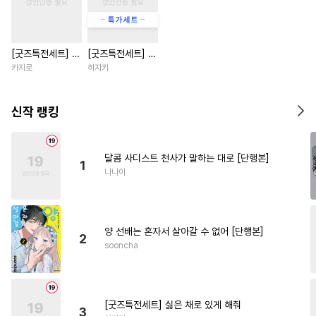
#
존댓말공
#
절륜공
#
변태수
#
삼각관계
[굿즈특전세트] 강
[굿즈특전세트] 싫
#
순정수
#
판타지
아지과 남자친구
은 채로 있게 해줘
카지로
히지키
#
하드코어
#
냉혈공
#
복수
외전
#
계략공
#
트라우마
신작 랭킹
#
초딩공
#
능욕공
#
헌신공
#
광공
#
미인공
#
첫경험
달콤 사디스트 천사가 말하는 대로 [단행본]
1
#
감금/강제
#
무심공
#
강공
나나이
#
옴니버스
#
다각관계
#
현대물
#
리맨물
양 선배는 혼자서 살아갈 수 없어 [단행본]
#
학원/캠퍼스
#
달달물
2
sooncha
#
무뚝뚝공
#
연상수
#
후회수
#
강수
#
수인수
#
장발공
#
수인
#
개그/코믹
[굿즈특전세트] 싫은 채로 있게 해줘
3