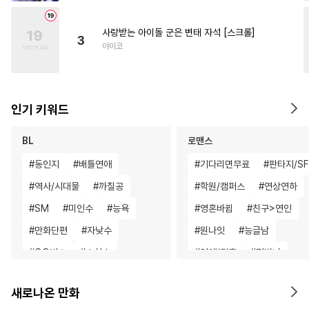
사랑받는 아이돌 군은 변태 자석 [스크롤]
3
야이코
인기 키워드
BL
로맨스
#
동인지
#
배틀연애
#
기다리면무료
#
판타지/SF
#
역사/시대물
#
까칠공
#
학원/캠퍼스
#
연상연하
#
SM
#
미인수
#
능욕
#
영혼바뀜
#
친구>연인
#
만화단편
#
자낮수
#
원나잇
#
능글남
#
OO버스
#
소심수
#
연애/결혼
#
평범녀
#
짝사랑
#
주종관계
#
재회물
#
직진녀
#
할리
새로나온 만화
#
재회물
#
동양풍
#
아방수
#
성장물
#
고수위
#
회귀