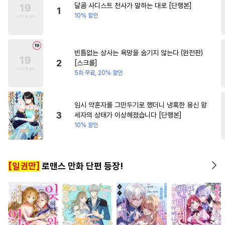
달콤 사디스트 천사가 말하는 대로 [단행본]
#
문란수
#
친구>연인
#
명문세가
#
재벌남
1
10% 할인
#
피폐물
#
미인공
#
초능력
#
능글남
#
단정수
#
오메가버스
빈틈없는 상사는 욕망을 숨기지 않는다 (완전판)
#
BDSM
#
재벌공
#
동정공
2
[스크롤]
#
판타지
#
연상수
#
미남수
5화 무료, 20% 할인
#
수인수
#
무심공
#
능력공
#
집착공
#
촉수
#
후방주의
임시 약혼자를 그만두기로 했더니 냉혹한 용신 왕
3
세자의 상태가 이상해졌습니다 [단행본]
#
까칠공
#
수한정다정공
10% 할인
#
츤데레공
#
대물공
#
회귀물
#
부부
#
군림수
[일권만]
로맨스 만화 단편 등장!
#
선후배
#
옴니버스
#
순정수
#
개아가공
#
능글수
#
명랑수
#
굴림수
#
벤츠공
#
순진수