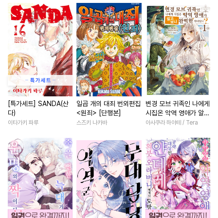
#
조폭공
#
서양풍
#
강수
#
로맨스
#
동양풍
#
후회
#
초딩공
#
학원/캠퍼스
#
로맨스
#
배틀연애
#
연예계
#
재회물
#
직진남
#
조신남
#
환생
#
개그/코믹
#
능글공
#
연애/결혼
#
절륜
#
존댓말공
#
동정수
#
동물
#
죽음/살인
#
절륜남
#
난폭공
#
현대물
#
순정공
#
첫사랑
#
다각관계
#
페티쉬
#
만화단편
#
힐링물
#
평범녀
[특가세트] SANDA(산
일곱 개의 대죄 번외편집
변경 모브 귀족인 나에게
다)
<원죄> [단행본]
시집온 악역 영애가 알고
#
연하수
#
첫사랑
#
나이차커플
#
고수위
보니 완벽한 아내였다?
이타가키 파루
스즈키 나카바
아사쿠라 하야테 / Tera
#
또라이공
#
웹툰단행본
#
부부
#
후회녀
#
현대물
[단행본]
#
능력수
#
변태
#
아방수
#
다정남
#
계략남
#
동거
#
첫경험
#
떡대수
#
침착수
#
할리퀸
#
까칠남
#
직진
#
능욕수
#
다각관계
#
오피스물
#
선후배
#
변태수
#
평범공
#
키작공
#
성장물
#
철벽녀
#
친구
#
잔망수
#
냉혈공
#
유혹수
#
다정남
#
친구>연인