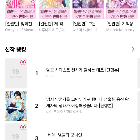
#
인외존재
#
동거
#
헌신수
#
후회공
#
삼각관계
[일권만] 잊혀진
[일권만] 제 약혼
[일권만] 모든 것
[일권만] 기억상실
#
소설원작
#
이세계물
왕녀지만 정략결혼
은 취소되었습니다
을 포기한 평범한
악역 영애는 공략
Odayaka / Maya Koike
하루나기 리구 / 미즈메
나츠미 / 시바노 이즈미
Minoru Katsura / M
#
인싸공
#
수인
#
얼빠수
한 남편에게 익애
[단행본]
영애는 젊은 빙제
대상인 얀데레 의
받고 있습니다 [단
의 총애를 받는다
붓 오라버니에게서
#
집착수
#
다정공
행본]
[단행본]
도망칠 수가 없다
신작 랭킹
[단행본]
#
애증관계
#
미남공
#
절륜공
#
욕망수
달콤 사디스트 천사가 말하는 대로 [단행본]
1
#
연상연하
#
섹스파트너
나나이
#
드라마
#
원나잇
#
연하공
#
질투
#
소심수
#
일상
임시 약혼자를 그만두기로 했더니 냉혹한 용신 왕
#
안경수
#
리맨물
#
까칠수
2
세자의 상태가 이상해졌습니다 [단행본]
나기 토미오 / 고마 아카리
#
츤데레수
#
쓰레기공
#
성인용품
#
강공
#
감자수
#
떡대공
#
혐관
#
기억상실
[비애] 별들의 굿나잇
3