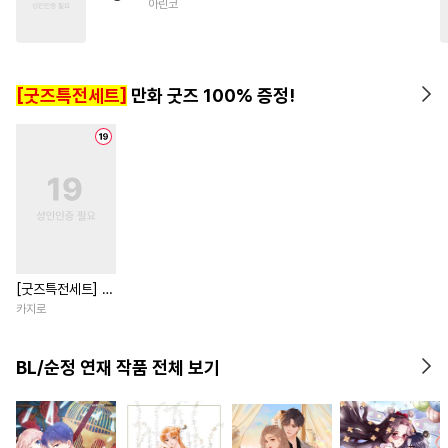
아린코
#
역사/시대물
#
연상공
#
가이드버스
#
계략공
#
계략수
#
능욕
#
짝사랑
[굿즈특전세트]
만화 굿즈 100% 증정!
#
사랑꾼공
[굿즈특전세트] 강
아지과 남자친구
카지로
외전
BL/순정 연재 작품 전체 보기