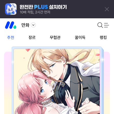
만화
추천
장르
무협관
꿀이득
랭킹