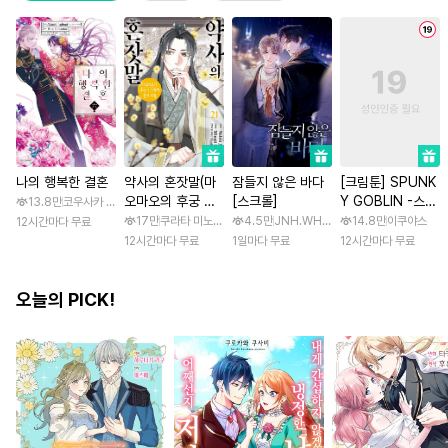
나의 행복한 결혼
약사의 혼잣말(마
잠들지 않은 바다
[크림툰] SPUNK
오마오의 후궁 수
[스크롤]
Y GOBLIN -스펑
13.8만
코우사카 리토 / 아기토기 아쿠미
수께끼 풀이수첩)
키 고블린- [스크
17만
쿠라타 미노지 / 휴우가 나츠
4.5만
JNH.WH Studio / Lasso
14.8만
이쿠야스
12시간마다 무료
롤]
12시간마다 무료
1일마다 무료
12시간마다 무료
오늘의 PICK!