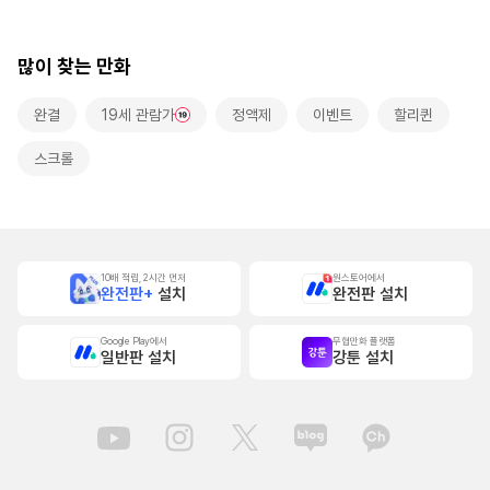
많이 찾는 만화
완결
19세 관람가
정액제
이벤트
할리퀸
스크롤
10배 적립, 2시간 먼저
원스토어에서
완전판+
설치
완전판 설치
Google Play에서
무협만화 플랫폼
일반판 설치
강툰 설치