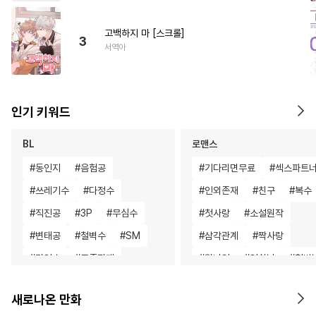
고백하지 마 [스크롤]
3
서역아
인기 키워드
BL
로맨스
#
동인지
#
음험공
#
기다리면무료
#
섹스파트
#
쓰레기수
#
다정수
#
인외존재
#
친구
#
복수
#
직진공
#
3P
#
무심수
#
첫사랑
#
소설원작
#
변태공
#
철벽수
#
SM
#
삼각관계
#
짝사랑
#
미인수
#
주종관계
#
원나잇
#
연하남
#
철벽
#
오해/착각
#
힐링물
#
학원/캠퍼스
#
복수물
새로나온 만화
#
능욕공
#
대형견공
#
친구>연인
#
일상