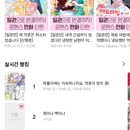
[일권만] 제 약혼은 취소되
[일권만] 내게 간섭하지 않
[일권만] 매료 마법에
었습니다 [단행본]
겠다던 냉정한 남편이 어째
척했더니 냉담했던 
선지 저만 바라봅니다 [단행
가 맹목적인 사랑꾼이
하루나기 리구 / 미즈메
쿠로카와 쿠사비
Sane Takada / Koki F
본]
습니다 [단행본]
실시간 랭킹
외톨이에는 익숙하니까요. 약혼자 방치 중!
1
하레타 준 / 하레타 준, 아라세 야히로
흑이냐 백이냐
2
사치모