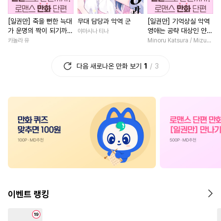
#
헌신공
#
OO버스
#
영상화
#
직진녀
[일권만] 죽을 뻔한 늑대
무대 담당과 악역 군
[일권만] 기억상실 악역
#
귀염수
#
상처수
#
친구
#
영혼바뀜
#
우정
#
육아
가 운명의 짝이 되기까지
영애는 공략 대상인 얀데
야마시나 티나
#
유혹
#
트라우마
#
연상연하
#
성장물
#
소
[단행본]
레 의붓 오라버니에게서
카놀라 유
Minoru Katsura / Mizune
도망칠 수가 없다 [단행
#
짝사랑공
#
육아물
#
조교
#
일상
#
연애/결혼
본]
다음 새로나온 만화 보기
1
3
#
다공일수
#
문란공
#
계약관계
#
개그/코믹
#
감금/강제
#
고수위
#
학원/캠퍼스
#
사제관계
#
민감수
#
모럴리스
#
판타지/SF
#
첫경험
#
예민수
#
도망수
#
임신수
#
집착남
#
게임
#
연예계
#
장발
#
평범수
#
자낮수
#
능력녀
#
평범녀
#
재회
#
달달물
#
적극수
#
광공
#
능욕
#
드라마
#
회귀물
#
헤테로공
#
사제관계
#
무심남
#
현대물
#
계약관계
#
후회수
#
역사/시대물
#
서양풍
이벤트 랭킹
#
배틀연애
#
동양풍
#
애증관계
#
평범남
#
하드코어
#
상처공
#
상처녀
#
짝사랑