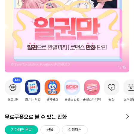
2
/
15
135
오늘UP
BL머니확인
만화퀴즈
로맨스단편
순정스타터팩
순정
신작캘
무료쿠폰으로 볼 수 있는 만화
기다리면 무료
선물
점핑패스