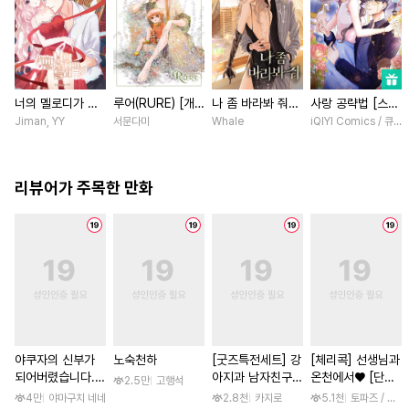
너의 멜로디가 들
루어(RURE) [개
나 좀 바라봐 줘
사랑 공략법 [스크
려 [스크롤]
정판] [연재]
[스크롤]
롤]
Jiman, YY
서문다미
Whale
iQIYI Comics / 큐
리뷰어가 주목한 만화
야쿠자의 신부가
노숙천하
[굿즈특전세트] 강
[체리콕] 선생님과
되어버렸습니다.
아지과 남자친구
온천에서♥ [단행
2.5만
고행석
[스크롤]
외전
본]
4만
야마구치 네네
2.8천
카지로
5.1천
토파즈 / 아