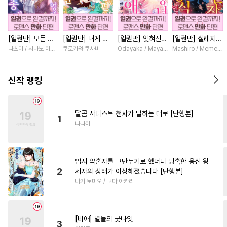
#
또라이공
#
군림수
#
리맨물
#
수한정다정공
[일권만] 모든 것
[일권만] 내게 간
[일권만] 잊혀진
[일권만] 실례지만
#
다각관계
#
변태수
을 포기한 평범한
섭하지 않겠다던
왕녀지만 정략결혼
약혼자님, 당신의
나츠미 / 시바노 이즈미
쿠로카와 쿠사비
Odayaka / Maya Koike
Mashiro / Memeko
#
동양풍
#
까칠공
#
친구
영애는 젊은 빙제
냉정한 남편이 어
한 남편에게 익애
눈은 장식인가요?
의 총애를 받는다
째선지 저만 바라
받고 있습니다 [단
[단행본]
#
재벌공
#
일상
#
동물
[단행본]
봅니다 [단행본]
행본]
신작 랭킹
#
페티쉬
#
BDSM
#
연하공
#
가이드버스
#
만화단편
달콤 사디스트 천사가 말하는 대로 [단행본]
1
#
역사/시대물
#
민감수
나나이
#
츤데레공
#
광공
#
헌신수
#
무심수
#
현대물
#
상처공
임시 약혼자를 그만두기로 했더니 냉혹한 용신 왕
#
대물공
#
서양풍
#
도망수
2
세자의 상태가 이상해졌습니다 [단행본]
나기 토미오 / 고마 아카리
#
집착공
#
난폭공
#
평범수
#
잔망수
#
고수위
#
동거
#
동정공
#
철벽수
[비애] 별들의 굿나잇
3