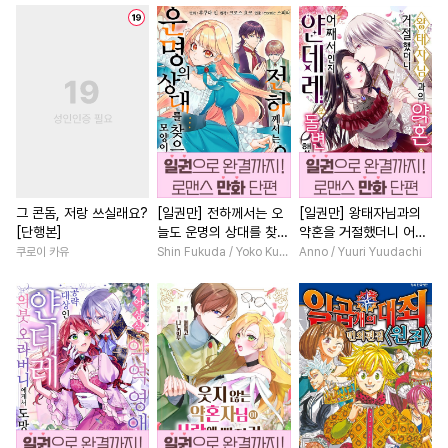
#
옴니버스
#
벤츠공
#
친구>연인
#
연애/결혼
#
연상수
#
SM
#
침착수
#
회귀물
#
소년
#
영혼바
#
회귀물
#
인외존재
#
애증관계
#
후회남
#
소설원작
#
문란공
#
영상화
#
일상
#
인외존
#
굴림수
#
짝사랑
#
복수물
#
조신남
#
능글
#
감금/강제
#
능글공
#
질투
#
절륜
#
까칠남
#
절륜남
#
후방주의
#
적극수
#
짝사랑
#
로맨스
#
후회
그 콘돔, 저랑 쓰실래요?
[일권만] 전하께서는 오
[일권만] 왕태자님과의
[단행본]
늘도 운명의 상대를 찾으
약혼을 거절했더니 어째
#
떡대수
#
쓰레기수
#
짝사랑
#
일상
#
직진남
신 모양이네요 (웃음) [단
서인지 얀데레로 돌변했
쿠로이 카유
Shin Fukuda / Yoko Kurosu
Anno / Yuuri Yuudachi
#
하드코어
#
순정공
#
계약관계
#
계략남
행본]
습니다 [단행본]
#
냉혈공
#
개그/코믹
#
성장물
#
다정남
#
선후
#
삼각관계
#
초능력
#
연애/결혼
#
능력녀
#
드라마
#
다공일수
#
재벌남
#
학원/캠퍼스
#
이세계물
#
대형견공
#
개그/코믹
#
소설원작
#
다정수
#
계략수
#
감자수
#
판타지/SF
#
섹스파트너