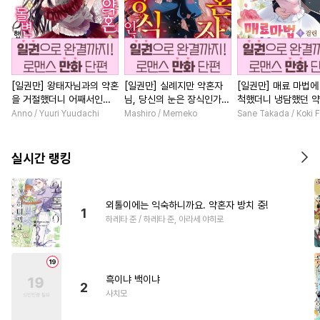
[일권만] 왕태자님과의 약혼
[일권만] 실례지만 약혼자
[일권만] 매료 마법에
을 거절했더니 어째서인지
님, 당신의 눈은 장식인가
척했더니 냉담했던 
얀데레로 돌변했습니다 [단
요? [단행본]
가 맹목적인 사랑꾼이
Anno / Yuuri Yuudachi
Mashiro / Memeko
Sane Takada / Koki F
행본]
습니다 [단행본]
실시간 랭킹
외톨이에는 익숙하니까요. 약혼자 방치 중!
1
하레타 준 / 하레타 준, 아라세 야히로
흑이냐 백이냐
2
사치모