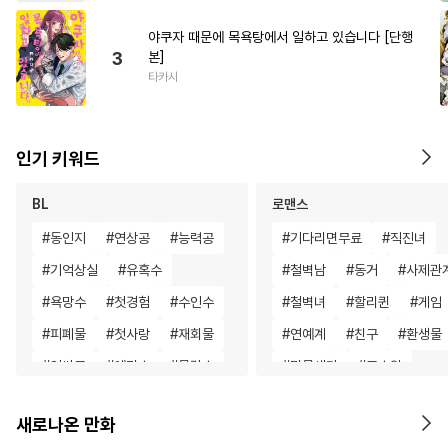
야쿠자 때문에 목욕탕에서 일하고 있습니다 [단행
3
본]
타카시
인기 키워드
BL
로맨스
#
동인지
#
연상공
#
능력공
#
기다리면무료
#
직진녀
#
기억상실
#
유혹수
#
철벽남
#
동거
#
사제관
#
욕망수
#
첫경험
#
수인수
#
철벽녀
#
할리퀸
#
게임
#
피폐물
#
첫사랑
#
재회물
#
연예계
#
친구
#
환생물
#
인싸공
#
예민수
#
문란수
#
명문세가
#
고수위
#
3P
#
연예계
#
미남공
#
연상연하
#
배틀연애
새로나온 만화
#
다정공
#
집착수
#
우정
#
첫사랑
#
평범녀