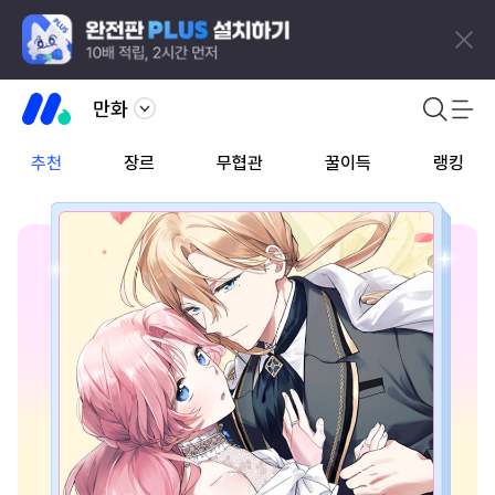
만화
추천
장르
무협관
꿀이득
랭킹