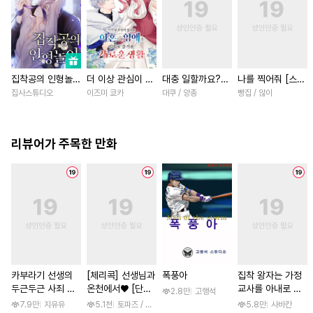
집착공의 인형놀이
더 이상 관심이 없
대충 일할까요?
나를 찍어줘 [스크
[스크롤]
다며 이혼당한 영
[스크롤]
롤]
집사스튜디오
이즈미 쿄카
대쿠 / 양총
빵집 / 않이
애의 의외로 즐거
운 새로운 생활
[스크롤]
리뷰어가 주목한 만화
카부라기 선생의
[체리콕] 선생님과
폭풍아
집착 왕자는 가정
두근두근 사죄 방
온천에서♥ [단행
교사를 아내로 맞
2.8만
고행석
문 [스크롤]
본]
이하고 싶다 [스크
7.9만
지유유
5.1천
토파즈 / 아오바 후미노리
5.8만
사바칸