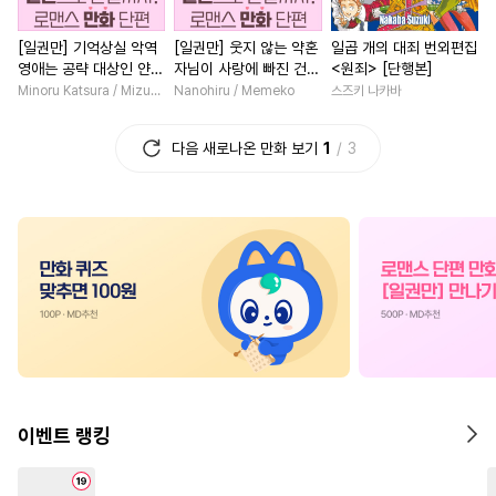
#
초딩공
#
애증관계
#
현대물
#
복수
#
죽음/
[일권만] 기억상실 악역
[일권만] 웃지 않는 약혼
일곱 개의 대죄 번외편집
#
떡대공
#
친구>연인
#
직진남
#
동양풍
영애는 공략 대상인 얀데
자님이 사랑에 빠진 건
<원죄> [단행본]
#
연하수
#
OO버스
#
학원/캠퍼스
#
상처녀
레 의붓 오라버니에게서
변장한 저인 것 같습니다
Minoru Katsura / Mizune
Nanohiru / Memeko
스즈키 나카바
도망칠 수가 없다 [단행
[단행본]
#
섹스파트너
#
능욕공
#
평범남
#
첫경험
#
첫사
본]
다음 새로나온 만화 보기
1
3
#
후회수
#
수인
#
순정수
#
다각관계
#
집착남
#
달달물
#
명랑수
#
무심공
#
평범녀
#
연하남
#
드라
#
판타지
#
동정수
#
단정수
#
힐링물
#
성장물
#
무심
#
후회공
#
헤테로공
#
친구>연인
#
원나잇
#
키작공
#
조폭공
#
육아물
#
능욕
#
재회물
#
친구
#
계약관계
#
짝사랑공
#
현대물
#
서양풍
#
트라우마
#
능글수
#
나이차커플
#
삼각관계
#
귀염수
#
사랑꾼공
#
역사/시대물
#
육아물
이벤트 랭킹
#
존댓말공
#
안경수
#
부부
#
부부
#
오피스물
#
다정
#
개아가공
#
변태
#
혐관
#
로맨스