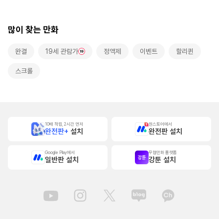
롤]
많이 찾는 만화
완결
19세 관람가
정액제
이벤트
할리퀸
스크롤
10배 적립, 2시간 먼저
원스토어에서
완전판+
설치
완전판 설치
Google Play에서
무협만화 플랫폼
일반판 설치
강툰 설치