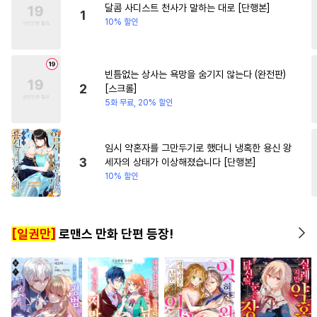
달콤 사디스트 천사가 말하는 대로 [단행본]
#
힐링물
#
상처수
#
촉수
1
10% 할인
#
아방수
#
선후배
#
오해/착각
#
미인수
빈틈없는 상사는 욕망을 숨기지 않는다 (완전판)
#
오메가버스
#
소심수
2
[스크롤]
#
헌신공
#
능욕
#
쓰레기공
5화 무료, 20% 할인
#
능욕수
#
자낮수
#
연상연하
#
조교
임시 약혼자를 그만두기로 했더니 냉혹한 용신 왕
3
세자의 상태가 이상해졌습니다 [단행본]
#
모럴리스
#
임신수
10% 할인
#
변태공
#
얼빠수
#
순진수
#
웹툰단행본
#
주종관계
[일권만]
로맨스 만화 단편 등장!
#
직진공
#
유혹
#
원나잇
#
사제관계
#
음험공
#
능력수
#
절륜공
#
배틀연애
#
장발