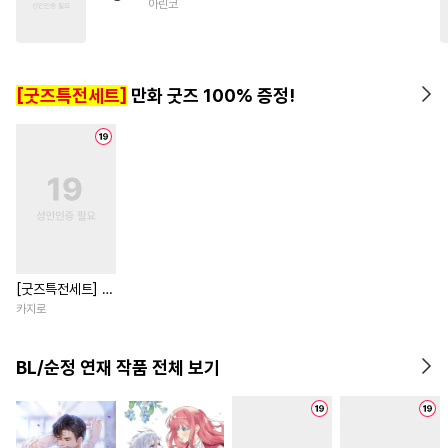
아린코
#
성인용품
#
츤데레수
#
강수
#
미인공
#
까칠수
#
강공
#
학원/캠퍼스
[굿즈특전세트]
만화 굿즈 100% 증정!
#
계략공
#
미남수
#
평범공
[굿즈특전세트] 강
아지과 남자친구
카지로
외전
BL/순정 연재 작품 전체 보기