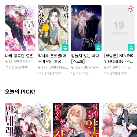
나의 행복한 결혼
약사의 혼잣말(마
잠들지 않은 바다
[크림툰] SPUNK
오마오의 후궁 수
[스크롤]
Y GOBLIN -스펑
13.8만
코우사카 리토 / 아기토기 아쿠미
수께끼 풀이수첩)
키 고블린- [스크
17만
쿠라타 미노지 / 휴우가 나츠
4.5만
JNH.WH Studio / Lasso
14.8만
이쿠야스
12시간마다 무료
롤]
12시간마다 무료
1일마다 무료
12시간마다 무료
오늘의 PICK!