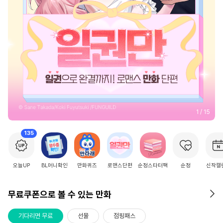
2
/
15
135
오늘UP
BL머니확인
만화퀴즈
로맨스단편
순정스타터팩
순정
신작캘
무료쿠폰으로 볼 수 있는 만화
기다리면 무료
선물
점핑패스