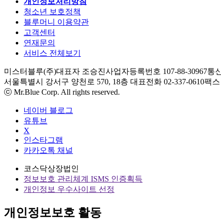
개인정보처리방침
청소년 보호정책
블루머니 이용약관
고객센터
연재문의
서비스 전체보기
미스터블루(주)
대표자 조승진
사업자등록번호 107-88-30967
통신
서울특별시 강서구 양천로 570, 18층
대표전화 02-337-0610
팩스 0
ⓒ Mr.Blue Corp. All rights reserved.
네이버 블로그
유튜브
X
인스타그램
카카오톡 채널
코스닥상장법인
정보보호 관리체계 ISMS 인증획득
개인정보 우수사이트 선정
개인정보보호 활동