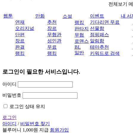
전체보기 
웹툰
만화
이벤트
내 서
소설
연재
추천
기다리면 무료
랭킹
오리지널
장르
선물함
판타지
단편
무협관
점핑패스
무협
장르
성인관
알림함
로맨스
완결
무료
BL
테마추천
일반
랭킹
랭킹
키워드로 검색
로그인이 필요한 서비스입니다.
아이디
비밀번호
로그인 상태 유지
로그인
아이디
/
비밀번호 찾기
블루머니 1,000원 지급
회원가입