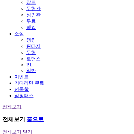
장르
무협관
성인관
무료
랭킹
소설
랭킹
판타지
무협
로맨스
BL
일반
이벤트
기다리면 무료
선물함
점핑패스
전체보기
전체보기
홈으로
전체보기 닫기