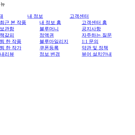
메뉴
재
내 정보
고객센터
최근 본 작품
내 정보 홈
고객센터 홈
보관함
블루머니
공지사항
책갈피
정액권
자주하는 질문
찜 한 작품
블루마일리지
1:1 문의
찜 한 작가
쿠폰등록
약관 및 정책
내리뷰
정보 변경
뷰어 설치안내