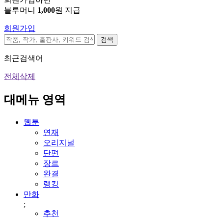
블루머니
1,000
원 지급
회원가입
검색
최근검색어
전체삭제
대메뉴 영역
웹툰
연재
오리지널
단편
장르
완결
랭킹
만화
;
추천