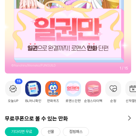
2
/
15
15
오늘UP
BL머니확인
만화퀴즈
로맨스단편
순정스타터팩
순정
신작캘
무료쿠폰으로 볼 수 있는 만화
기다리면 무료
선물
점핑패스