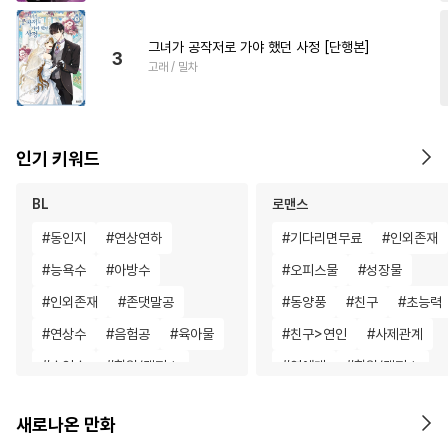
그녀가 공작저로 가야 했던 사정 [단행본]
3
고래 / 밀차
인기 키워드
BL
로맨스
#
동인지
#
연상연하
#
기다리면무료
#
인외존재
#
능욕수
#
아방수
#
오피스물
#
성장물
#
인외존재
#
존댓말공
#
동양풍
#
친구
#
초능력
#
연상수
#
음험공
#
육아물
#
친구>연인
#
사제관계
#
수인수
#
학원/캠퍼스
#
연예계
#
학원/캠퍼스
#
직진수
#
후회공
#
상처녀
#
일상
#
연상연
새로나온 만화
#
다공일수
#
성인용품
#
판타지/SF
#
직진남