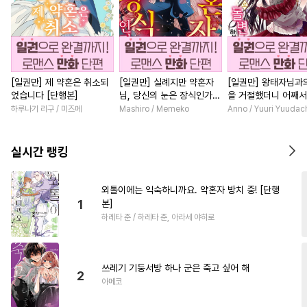
[일권만] 제 약혼은 취소되
[일권만] 실례지만 약혼자
[일권만] 왕태자님과
었습니다 [단행본]
님, 당신의 눈은 장식인가
을 거절했더니 어째
요? [단행본]
얀데레로 돌변했습니다
하루나기 리구 / 미즈메
Mashiro / Memeko
Anno / Yuuri Yuudac
행본]
실시간 랭킹
외톨이에는 익숙하니까요. 약혼자 방치 중! [단행
1
본]
하레타 준 / 하레타 준, 아라세 야히로
쓰레기 기둥서방 하나 군은 죽고 싶어 해
2
아메코