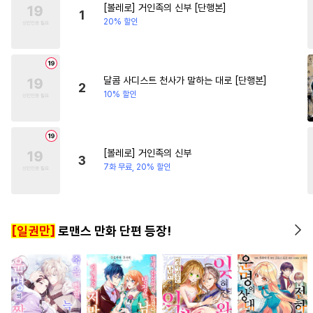
[볼레로] 거인족의 신부 [단행본]
#
잔망수
#
후회수
#
예민수
1
20% 할인
#
연예계
#
철벽수
#
촉수
#
동정수
#
재벌공
#
기억상실
#
능력공
달콤 사디스트 천사가 말하는 대로 [단행본]
2
10% 할인
#
회귀물
#
리맨물
#
초능력
#
키작공
#
안경수
#
문란수
#
변태
#
이세계물
[볼레로] 거인족의 신부
3
#
오해/착각
#
섹스파트너
7화 무료, 20% 할인
#
츤데레수
#
감자수
#
유혹
#
수한정다정공
#
배틀연애
[일권만]
로맨스 만화 단편 등장!
#
첫경험
#
계약관계
#
군림수
#
미남공
#
친구>연인
#
서양풍
#
귀염수
#
대형견공