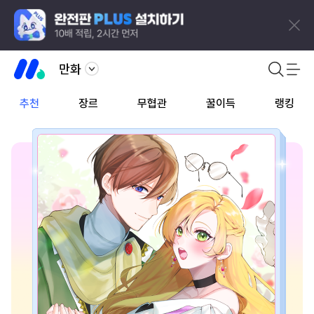
만화
추천
장르
무협관
꿀이득
랭킹