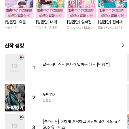
#
소설원작
#
헤테로공
#
달달물
#
소심수
#
능욕공
[일권만] 죽을 뻔
[일권만] 내게 간
[일권만] 잊혀진
[일권만] 전하께서
#
드라마
#
명랑수
#
평범공
한 늑대가 운명의
섭하지 않겠다던
왕녀지만 정략결혼
는 오늘도 운명의
카놀라 유
쿠로카와 쿠사비
Odayaka / Maya Koike
Shin Fukuda / Yoko
#
연하공
#
친구
#
연상공
짝이 되기까지 [단
냉정한 남편이 어
한 남편에게 익애
상대를 찾으신 모
행본]
째선지 저만 바라
받고 있습니다 [단
양이네요 (웃음)
#
재회물
#
초딩공
봅니다 [단행본]
행본]
[단행본]
신작 랭킹
#
유사근친
#
민감수
#
OO버스
#
미인수
달콤 사디스트 천사가 말하는 대로 [단행본]
1
#
고수위
#
다각관계
나나이
#
침착수
#
강수
#
광공
#
SM
#
능글공
#
원나잇
도박병기
#
사랑꾼공
#
자낮수
2
신형빈
#
주종관계
#
능글수
#
시리어스
#
짝사랑공
[특가세트] 야하게 훈육하고 사랑해 줄게 -Dom／
#
조폭공
#
혐관
#
헌신수
3
Sub 유니버스-