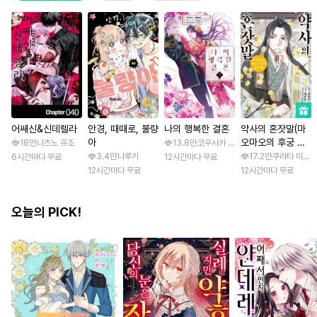
어쌔신&신데렐라
안경, 때때로, 불량
나의 행복한 결혼
약사의 혼잣말(마
아
오마오의 후궁 수
18만
나츠노 유조
13.8만
코우사카 리토 / 아기토기 아쿠미
수께끼 풀이수첩)
3.4만
나루키
17.2만
쿠라타 미노지 
6시간마다 무료
12시간마다 무료
12시간마다 무료
12시간마다 무료
오늘의 PICK!