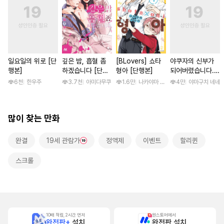
일요일의 위로 [단
깊은 밤, 흡혈 좀
[BLovers] 쇼타
야쿠자의 신부가
행본]
하겠습니다 [단행
형아 [단행본]
되어버렸습니다.
본]
[스크롤]
6천
한우주
3.7천
아미다무쿠
1.6만
나카야마 미유키
4만
야마구치 네네
많이 찾는 만화
완결
19세 관람가
정액제
이벤트
할리퀸
스크롤
10배 적립, 2시간 먼저
원스토어에서
완전판+
설치
완전판 설치