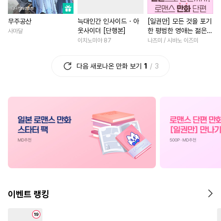
#
변태공
#
또라이공
#
힐링물
#
고수위
#
서양
무주공산
늑대인간 인사이드・아
[일권만] 모든 것을 포기
#
굴림수
#
3P
#
개아가공
#
다각관계
#
능력녀
#
복
웃사이더 [단행본]
한 평범한 영애는 젊은
사마달
#
힐링물
#
미인공
#
대물공
#
후회녀
#
영혼바뀜
빙제의 총애를 받는다
이치노미야 87
나츠미 / 시바노 이즈미
[단행본]
#
순정공
#
임신수
#
집착공
#
죽음/살인
#
다정남
다음 새로나온 만화 보기
1
3
#
삼각관계
#
판타지
#
평범녀
#
까칠남
#
능글
#
트라우마
#
직진공
#
연애/결혼
#
첫사랑
#
게
#
동양풍
#
수인
#
성장물
#
삼각관계
#
웹툰단행본
#
능욕
#
나이차커플
#
평범녀
#
현대물
#
질투
#
모럴리스
#
첫사랑
#
능욕
#
현대물
#
오메가버스
#
츤데레공
#
부부
#
로맨스
#
소년
#
장발
#
첫사랑
#
계략수
#
절륜
#
선후배
#
우정
#
무심공
#
유혹수
#
계략공
#
백합/GL
#
차원이동물
이벤트 랭킹
#
순진수
#
동거
#
까칠수
#
섹스파트너
#
연하남
#
조교
#
까칠공
#
적극수
#
집착남
#
친구
#
계약관