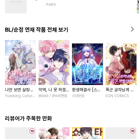
#
애증관계
#
무심수
Asato
#
쓰레기수
#
욕망수
#
변태수
#
일상
#
개그/코믹
BL/순정 연재 작품 전체 보기
#
순정수
#
떡대공
#
동물
#
페티쉬
#
상처공
#
미남수
#
도망수
나만 보면 살랑살
악역, 나 못 하겠어
환생해결사 [스크
폭군 공작님께 청
랑 [스크롤]
[스크롤]
롤]
혼 받았습니다 [스
Yuedong Culture / 백두몽
Bilibili / 큐비씨엔엠
시대만왕
EON COMICS
크롤]
리뷰어가 주목한 만화