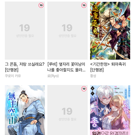
#
복수
#
다정수
#
후회남
#
철벽녀
#
로맨
#
역사/시대물
#
상처수
#
직진녀
#
다정남
#
단정수
#
후방주의
#
학원/캠퍼스
#
애증관계
#
연하수
#
피폐물
#
일상
#
복수물
#
배틀연
#
감금/강제
#
강공
#
개그/코믹
#
이세계물
#
연애/결혼
#
다정공
#
회귀물
#
친구>연인
#
능력수
#
얼빠수
#
SF
#
역사/시대물
#
명문세가
그 콘돔, 저랑 쓰실래요?
[루비] 옆자리 꽃미남이
<기간한정> 퇴마축귀
[단행본]
나를 좋아할지도 몰라
[단행본]
#
짝사랑
#
돔섭버스
#
절륜남
#
계략남
#
환생
[단행본]
쿠로이 카유
료(Ryo)
황성
#
하드코어
#
떡대수
#
부부
#
연애/결혼
#
재벌남
#
만화단편
#
절륜공
#
짝사랑
#
첫경험
#
영상
#
냉혈공
#
동정공
#
BDSM
#
무심남
#
드라마
#
현대
#
사제관계
#
난폭공
#
소설원작
#
원나잇
#
평범수
#
선후배
#
철벽남
#
재회물
#
육아
#
가이드버스
#
벤츠공
#
직진남
#
동거
#
짝사랑