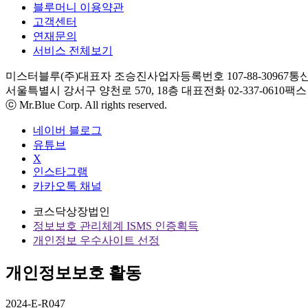
블루머니 이용약관
고객센터
연재문의
서비스 전체보기
미스터블루(주)
대표자 조승진
사업자등록번호 107-88-30967
통신
서울특별시 강서구 양천로 570, 18층
대표전화 02-337-0610
팩스 0
ⓒ Mr.Blue Corp. All rights reserved.
네이버 블로그
유튜브
X
인스타그램
카카오톡 채널
코스닥상장법인
정보보호 관리체계 ISMS 인증획득
개인정보 우수사이트 선정
개인정보보호 활동
2024-E-R047