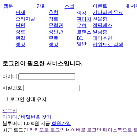
웹툰
만화
이벤트
내 서
소설
연재
추천
기다리면 무료
랭킹
오리지널
장르
선물함
판타지
단편
무협관
점핑패스
무협
장르
성인관
알림함
로맨스
완결
무료
BL
테마추천
일반
랭킹
랭킹
키워드로 검색
로그인이 필요한 서비스입니다.
아이디
비밀번호
로그인 상태 유지
로그인
아이디
/
비밀번호 찾기
블루머니 1,000원 지급
회원가입
최근 로그인
카카오로 로그인
네이버로 로그인
페이스북으로 