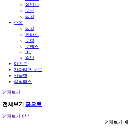
성인관
무료
랭킹
소설
랭킹
판타지
무협
로맨스
BL
일반
이벤트
기다리면 무료
선물함
점핑패스
전체보기
전체보기
홈으로
전체보기 닫기
전체보기 