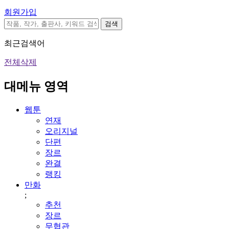
회원가입
검색
최근검색어
전체삭제
대메뉴 영역
웹툰
연재
오리지널
단편
장르
완결
랭킹
만화
;
추천
장르
무협관