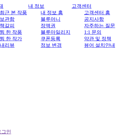
재
내 정보
고객센터
최근 본 작품
내 정보 홈
고객센터 홈
보관함
블루머니
공지사항
책갈피
정액권
자주하는 질문
찜 한 작품
블루마일리지
1:1 문의
찜 한 작가
쿠폰등록
약관 및 정책
내리뷰
정보 변경
뷰어 설치안내
로그인