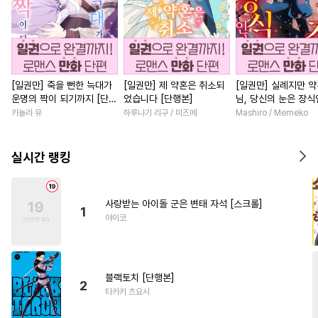
[일권만] 죽을 뻔한 늑대가
[일권만] 제 약혼은 취소되
[일권만] 실례지만 
운명의 짝이 되기까지 [단행
었습니다 [단행본]
님, 당신의 눈은 장
본]
요? [단행본]
카놀라 유
하루나기 리구 / 미즈메
Mashiro / Memeko
실시간 랭킹
사랑받는 아이돌 군은 변태 자석 [스크롤]
1
야이코
블랙토치 [단행본]
2
타카키 츠요시