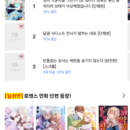
임시 약혼자를 그만두기로 했더니 냉혹한 용신 왕
#
집착공
#
리맨물
#
나이차커플
#
차원이동물
1
세자의 상태가 이상해졌습니다 [단행본]
10% 할인
#
주종관계
#
장발
#
회귀물
#
환생물
#
짝사랑공
#
동거
#
명랑수
#
계약관계
#
시리어스
#
페티쉬
달콤 사디스트 천사가 말하는 대로 [단행본]
2
10% 할인
#
계략공
#
동정공
#
소설원작
#
다정공
#
계략수
#
질투
#
무심수
빈틈없는 상사는 욕망을 숨기지 않는다 (완전판)
3
[스크롤]
#
학원/캠퍼스
#
가이드버스
5화 무료, 20% 할인
#
떡대공
#
순정수
#
평범수
#
현대물
#
능글공
#
안경수
[일권만]
로맨스 만화 단편 등장!
#
대형견공
#
고수위
#
침착수
#
부부
#
다공일수
#
굴림수
#
츤데레수
#
배틀연애
#
힐링물