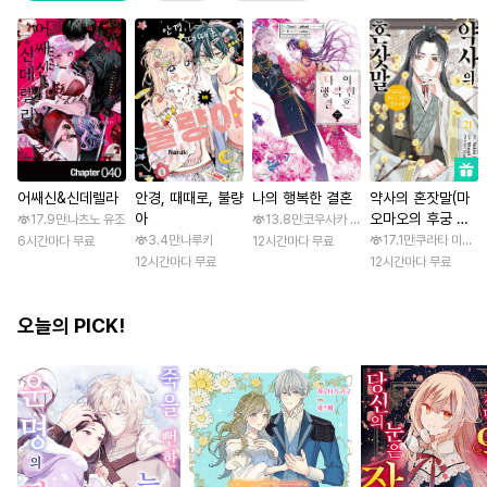
어쌔신&신데렐라
안경, 때때로, 불량
나의 행복한 결혼
약사의 혼잣말(마
아
오마오의 후궁 수
17.9만
나츠노 유조
13.8만
코우사카 리토 / 아기토기 아쿠미
수께끼 풀이수첩)
3.4만
나루키
17.1만
쿠라타 미노지 
6시간마다 무료
12시간마다 무료
12시간마다 무료
12시간마다 무료
오늘의 PICK!