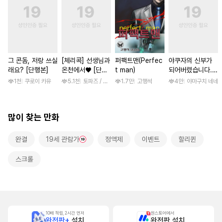
그 콘돔, 저랑 쓰실
[체리콕] 선생님과
퍼팩트맨(Perfec
야쿠자의 신부가
래요? [단행본]
온천에서♥ [단행
t man)
되어버렸습니다.
본]
[스크롤]
1천
쿠로이 카유
5.1천
토파즈 / 아오바 후미노리
1.7만
고행석
4만
야마구치 네네
많이 찾는 만화
완결
19세 관람가
정액제
이벤트
할리퀸
스크롤
10배 적립, 2시간 먼저
원스토어에서
완전판+
설치
완전판 설치