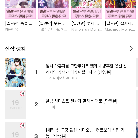
#
연상공
#
냉혈공
#
얼빠수
#
사제관계
#
재벌공
[일권만] 죽을 뻔
[일권만] 모든 것
[일권만] 웃지 않
[일권만] 실례지만
#
집착수
#
육아물
#
회귀물
한 늑대가 운명의
을 포기한 평범한
는 약혼자님이 사
약혼자님, 당신의
카놀라 유
나츠미 / 시바노 이즈미
Nanohiru / Memeko
Mashiro / Memeko
#
강수
#
성인용품
#
미남공
짝이 되기까지 [단
영애는 젊은 빙제
랑에 빠진 건 변장
눈은 장식인가요?
행본]
의 총애를 받는다
한 저인 것 같습니
[단행본]
#
순정공
#
헌신공
#
능력수
[단행본]
다 [단행본]
신작 랭킹
#
옴니버스
#
광공
#
개아가공
#
유혹수
임시 약혼자를 그만두기로 했더니 냉혹한 용신 왕
1
세자의 상태가 이상해졌습니다 [단행본]
#
아방수
#
예민수
나기 토미오 / 고마 아카리
#
연상연하
#
OO버스
#
초딩공
#
BDSM
달콤 사디스트 천사가 말하는 대로 [단행본]
#
오해/착각
#
연상수
2
나나이
#
수인수
#
다정수
#
사랑꾼공
#
능욕공
[체리콕] 구멍 뚫린 비디오방 -컨트보이 삽입 가
#
하드코어
#
인싸공
3
능- [단행본]