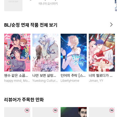
#
선후배
#
첫사랑
테니야 요시와키
#
계약관계
#
삼각관계
#
돔섭버스
BL/순정 연재 작품 전체 보기
웬수 같은 소꿉친
나만 보면 살랑살
인어의 추락 [스크
너의 멜로디가 들
구와 육아 중입니
랑 [스크롤]
롤]
려 [스크롤]
happy mind, MokumeKyo / MokumeKyo, Sumi Mikamo (Re, AER)
Yuedong Culture / 백두몽
LibertyHome
Jiman, YY
다 [스크롤]
리뷰어가 주목한 만화