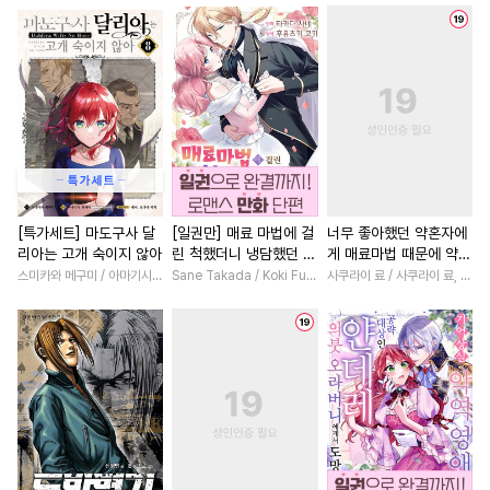
#
헌신수
#
임신수
#
수인
#
능욕
#
친구
#
집착남
#
촉수
#
트라우마
#
첫경험
#
친구
#
오피스물
#
게임
#
후회공
#
적극수
#
연예계
#
섹스파트너
#
기억상실
#
혐관
#
일상
#
학원/캠퍼스
#
재회물
#
인외존재
#
문란수
#
변태
#
첫사랑
#
인외존재
#
조폭공
#
애증관계
#
조교
#
상처녀
#
현대물
#
강공
#
까칠공
#
재회물
#
백합/GL
#
현대물
[특가세트] 마도구사 달
[일권만] 매료 마법에 걸
너무 좋아했던 약혼자에
리아는 고개 숙이지 않아
린 척했더니 냉담했던 약
게 매료마법 때문에 약혼
#
존댓말공
#
수한정다정공
#
영상화
#
명문세가
혼자가 맹목적인 사랑꾼
파기당했습니다 [단행
스미카와 메구미 / 아마기시 히사야
Sane Takada / Koki Fuyutsuki
사쿠라이 료 / 사쿠라이 료, 시이나 사에라
#
3P
#
까칠수
#
순진수
#
성장물
#
역사/시대물
이 되었습니다 [단행본]
본]
#
헤테로공
#
역사/시대물
#
평범녀
#
연애/결혼
#
감자수
#
만화단편
#
학원/캠퍼스
#
능력녀
#
동정수
#
초능력
#
능력공
#
동거
#
서양풍
#
로맨스
#
도망수
#
평범공
#
죽음/살인
#
선후배
#
츤데레공
#
능글수
#
힐링물
#
고수위
#
다정