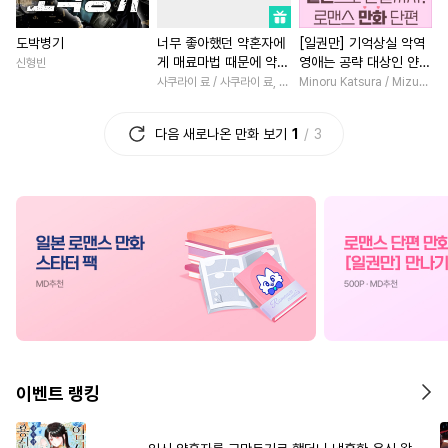
#
상처수
#
후회수
#
동양풍
#
다정남
#
직진녀
#
후회
도박병기
너무 좋아했던 약혼자에
[일권만] 기억상실 악역
#
모럴리스
#
이세계물
#
원나잇
#
애증관계
게 매료마법 때문에 약혼
영애는 공략 대상인 얀데
신형빈
#
자낮수
#
다각관계
#
초능력
#
절륜남
#
절륜
파기당했습니다
레 의붓 오라버니에게서
사쿠라이 료 / 사쿠라이 료, 시이나 사에라
Minoru Katsura / Mizune
도망칠 수가 없다 [단행
#
친구>연인
#
상처공
#
동양풍
#
연하남
#
성장
본]
다음 새로나온 만화 보기
1
3
#
민감수
#
미인수
#
유혹
#
개그/코믹
#
드라마
#
떡대수
#
서양풍
#
귀염수
#
짝사랑
#
짝사랑
#
계략
#
대물공
#
직진공
#
연예계
#
배틀연애
#
육아물
#
웹툰단행본
#
오메가버스
#
연애/결혼
#
평범녀
#
능욕
#
욕망수
#
연하공
#
철벽남
#
친구>연인
#
변태수
#
개그/코믹
#
일상
#
이세계물
#
복수
#
달달물
#
짝사랑
#
판타지
#
복수
#
우정
#
첫사랑
#
감금/강제
#
무심공
#
판타지/SF
#
첫경험
이벤트 랭킹
#
섹스파트너
#
후방주의
#
후회남
#
삼각관계
#
연하수
#
군림수
#
철벽수
#
무심남
#
할리퀸