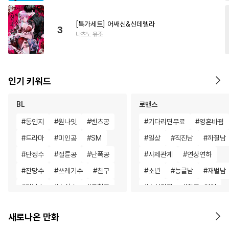
[특가세트] 어쌔신&신데렐라
3
나츠노 유조
인기 키워드
BL
로맨스
#
동인지
#
원나잇
#
벤츠공
#
기다리면무료
#
영혼바뀜
#
드라마
#
미인공
#
SM
#
일상
#
직진남
#
까칠남
#
단정수
#
절륜공
#
난폭공
#
사제관계
#
연상연하
#
잔망수
#
쓰레기수
#
친구
#
소년
#
능글남
#
재벌남
#
미남수
#
소심수
#
음험공
#
소설원작
#
친구>연인
#
변태공
#
피폐물
#
능욕수
#
철벽녀
#
다각관계
새로나온 만화
#
키작공
#
또라이공
#
동물
#
로맨스
#
부부
#
직진남