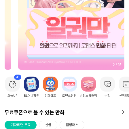
2
/
15
31
오늘UP
BL머니확인
만화퀴즈
로맨스단편
순정스타터팩
순정
신작캘
무료쿠폰으로 볼 수 있는 만화
기다리면 무료
선물
점핑패스