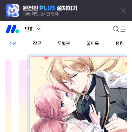
만화
추천
장르
무협관
꿀이득
랭킹