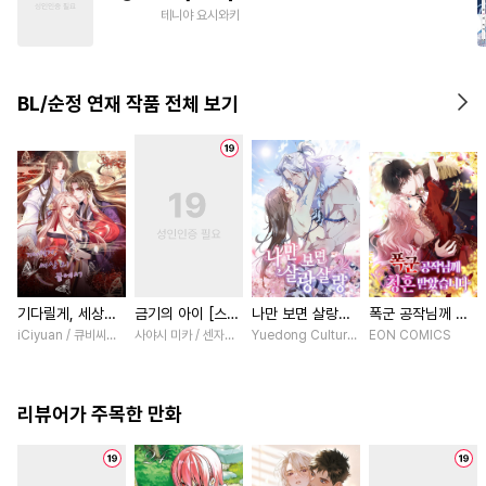
#
가이드버스
#
주종관계
테니야 요시와키
#
감금/강제
#
후회수
#
계략수
#
단정수
#
상처공
BL/순정 연재 작품 전체 보기
#
오메가버스
#
피폐물
#
임신수
#
짝사랑
기다릴게, 세상의
금기의 아이 [스크
나만 보면 살랑살
폭군 공작님께 청
끝에서 [스크롤]
롤]
랑 [스크롤]
혼 받았습니다 [스
iCiyuan / 큐비씨앤엠
사야시 미카 / 센자키 히토미
Yuedong Culture / 백두몽
EON COMICS
크롤]
리뷰어가 주목한 만화