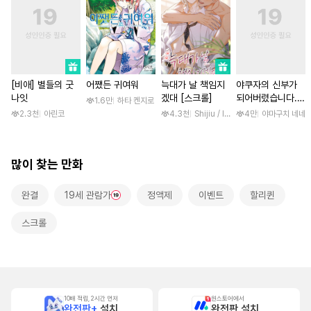
[비애] 별들의 굿
어쨌든 귀여워
늑대가 날 책임지
야쿠자의 신부가
나잇
겠대 [스크롤]
되어버렸습니다.
1.6만
하타 켄지로
[스크롤]
2.3천
아린코
4.3천
Shijiu / liubeili
4만
야마구치 네네
많이 찾는 만화
완결
19세 관람가
정액제
이벤트
할리퀸
스크롤
10배 적립, 2시간 먼저
원스토어에서
완전판+
설치
완전판 설치