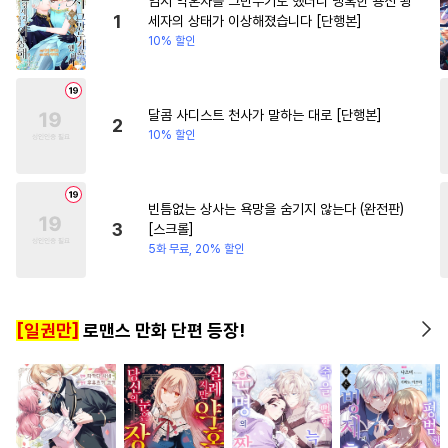
임시 약혼자를 그만두기로 했더니 냉혹한 용신 왕
#
능욕공
#
동물
#
사랑꾼공
#
일상
#
동거
#
절륜
1
세자의 상태가 이상해졌습니다 [단행본]
10% 할인
#
SM
#
민감수
#
능력공
#
로맨스
#
짝사랑
#
성인용품
#
능글수
#
변태수
#
또라이공
달콤 사디스트 천사가 말하는 대로 [단행본]
2
10% 할인
#
무심공
#
까칠공
#
수인
#
만화단편
#
헤테로공
#
계략공
#
후회공
#
혐관
빈틈없는 상사는 욕망을 숨기지 않는다 (완전판)
3
[스크롤]
#
오해/착각
#
안경수
5화 무료, 20% 할인
#
순정수
#
연예계
#
OO버스
#
학원/캠퍼스
[일권만]
로맨스 만화 단편 등장!
#
조교
#
섹스파트너
#
리맨물
#
침착수
#
이세계물
#
연상수
#
역사/시대물
#
명랑수