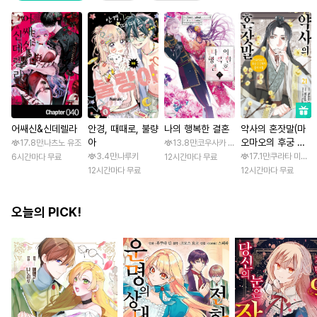
어쌔신&신데렐라
안경, 때때로, 불량
나의 행복한 결혼
약사의 혼잣말(마
아
오마오의 후궁 수
17.8만
나츠노 유조
13.8만
코우사카 리토 / 아기토기 아쿠미
수께끼 풀이수첩)
3.4만
나루키
17.1만
쿠라타 미노지 
6시간마다 무료
12시간마다 무료
12시간마다 무료
12시간마다 무료
오늘의 PICK!