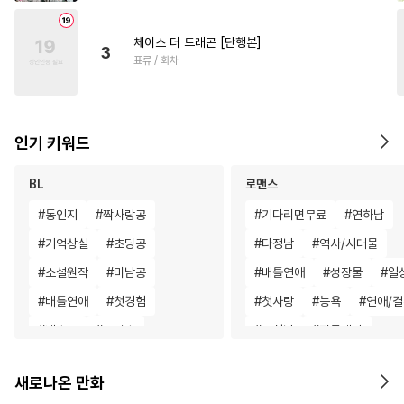
체이스 더 드래곤 [단행본]
3
표류 / 화차
인기 키워드
BL
로맨스
#
동인지
#
짝사랑공
#
기다리면무료
#
연하남
#
기억상실
#
초딩공
#
다정남
#
역사/시대물
#
소설원작
#
미남공
#
배틀연애
#
성장물
#
일
#
배틀연애
#
첫경험
#
첫사랑
#
능욕
#
연애/
#
벤츠공
#
군림수
#
무심남
#
명문세가
#
개그/코믹
#
인외존재
#
오피스물
#
회귀물
새로나온 만화
#
재회물
#
장발
#
선후배
#
섹스파트너
#
철벽녀