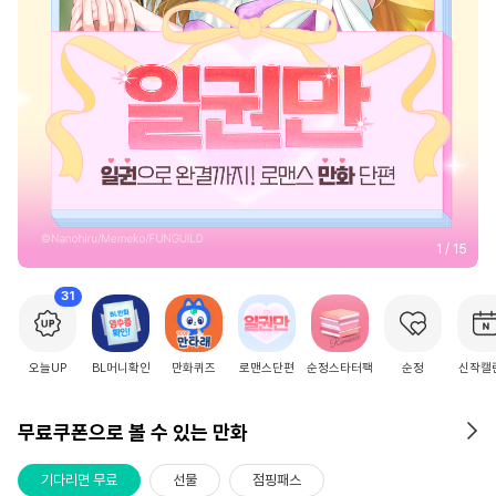
2
/
15
31
오늘UP
BL머니확인
만화퀴즈
로맨스단편
순정스타터팩
순정
신작캘
무료쿠폰으로 볼 수 있는 만화
기다리면 무료
선물
점핑패스