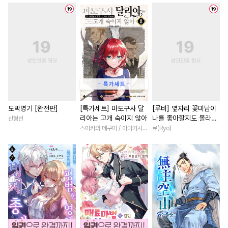
#
초능력
#
페티쉬
#
영혼바뀜
#
첫경험
#
존댓말공
#
절륜공
#
능력녀
#
후회녀
#
동양
#
고수위
#
욕망수
#
짝사랑
#
성장물
#
영상
#
츤데레수
#
연하공
#
친구
#
우정
#
육아물
#
헌신수
#
촉수
#
하드코어
#
직진녀
#
원나잇
#
소심수
#
도망수
#
3P
#
학원/캠퍼스
#
현대물
#
키작공
#
대물공
#
원나잇
#
평범녀
#
드라마
도박병기 [완전판]
[특가세트] 마도구사 달
[루비] 옆자리 꽃미남이
리아는 고개 숙이지 않아
나를 좋아할지도 몰라
신형빈
#
사제관계
#
능욕수
#
차원이동물
#
절륜남
[단행본]
스미카와 메구미 / 아마기시 히사야
료(Ryo)
#
서양풍
#
변태공
#
BDSM
#
집착남
#
초능력
#
후회
#
친구
#
달달물
#
평범수
#
판타지/SF
#
백합/GL
#
인싸공
#
동정수
#
상처수
#
힐링물
#
부부
#
삼각관
#
철벽수
#
유혹수
#
다정남
#
개그/코믹
#
애증관계
#
연상연하
#
첫사랑
#
죽음/살인
#
부부
#
떡대공
#
순정공
#
고수위
#
연예계
#
현대