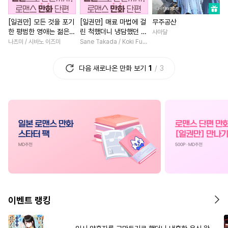
#
수인수
#
능력수
#
연하수
#
애증관계
#
재벌남
[일권만] 모든 것을 포기
[일권만] 매료 마법에 걸
무주공산
#
굴림수
#
개아가공
#
복수물
#
친구
#
직진남
한 평범한 영애는 젊은
린 척했더니 냉담했던 약
사마달
#
다공일수
#
동거
#
사제관계
#
로맨스
빙제의 총애를 받는다
혼자가 맹목적인 사랑꾼
나츠미 / 시바노 이즈미
Sane Takada / Koki Fuyutsuki
[단행본]
이 되었습니다 [단행본]
#
츤데레공
#
후방주의
#
할리퀸
#
다각관계
다음 새로나온 만화 보기
1
3
#
다정공
#
옴니버스
#
철벽남
#
게임
#
직진남
#
아방수
#
집착공
#
문란수
#
계략남
#
계약관계
#
판타지
#
평범공
#
얼빠수
#
재회물
#
평범녀
#
선후
#
웹툰단행본
#
집착수
#
인외존재
#
친구>연인
#
트라우마
#
자낮수
#
소년
#
연상연하
#
환생
#
떡대수
#
미남수
#
동양풍
#
연애/결혼
#
학원/캠퍼스
#
귀염수
#
광공
#
연상공
#
까칠남
#
나이차커플
#
잔망수
#
조폭공
#
질투
#
이세계물
#
능글남
이벤트 랭킹
#
첫사랑
#
힐링물
#
상처녀
#
복수
#
소설원
#
다각관계
#
순진수
#
서양풍
#
친구>연인