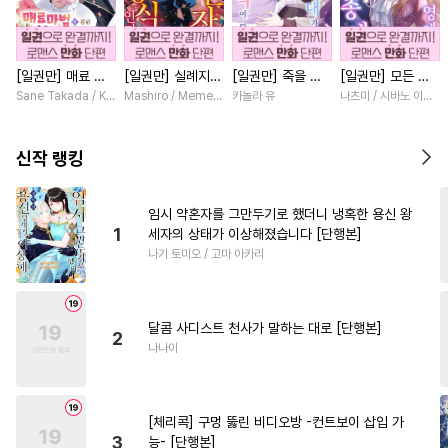
#
능욕
#
적극수
#
일상
#
미인공
#
친구>연인
[일권만] 매료 마
[일권만] 실례지만
[일권만] 죽을 뻔
[일권만] 모든 것
#
수한정다정공
#
육아물
법에 걸린 척했더
약혼자님, 당신의
한 늑대가 운명의
을 포기한 평범한
Sane Takada / Koki Fuyutsuki
Mashiro / Memeko
카놀라 유
나츠미 / 시바노 이즈미
#
헌신공
#
능글공
#
다정수
니 냉담했던 약혼
눈은 장식인가요?
짝이 되기까지 [단
영애는 젊은 빙제
자가 맹목적인 사
[단행본]
행본]
의 총애를 받는다
#
돔섭버스
#
시리어스
랑꾼이 되었습니다
[단행본]
신작 랭킹
[단행본]
#
현대물
#
대형견공
#
감자수
#
냉혈공
#
강공
임시 약혼자를 그만두기로 했더니 냉혹한 용신 왕
1
세자의 상태가 이상해졌습니다 [단행본]
#
회귀물
#
변태
#
삼각관계
나기 토미오 / 고마 아카리
#
음험공
#
드라마
#
재벌공
#
동정공
#
모럴리스
달콤 사디스트 천사가 말하는 대로 [단행본]
#
까칠수
#
난폭공
#
직진공
2
나나이
#
계약관계
#
무심수
#
미인수
#
예민수
[체리콕] 구멍 뚫린 비디오방 -컨트보이 삽입 가
#
쓰레기수
#
유혹
#
강수
3
능- [단행본]