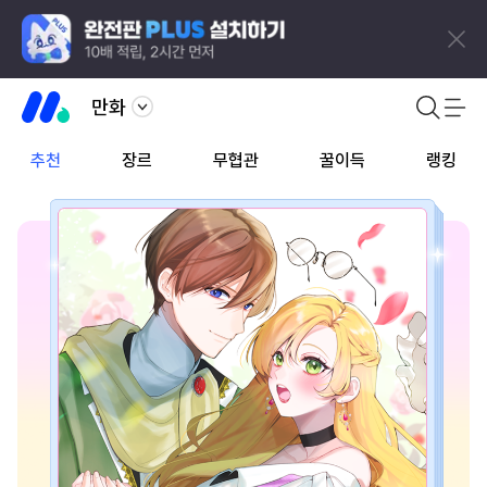
만화
추천
장르
무협관
꿀이득
랭킹