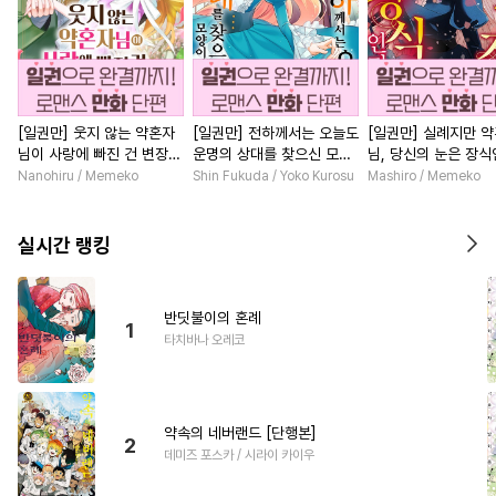
[일권만] 웃지 않는 약혼자
[일권만] 전하께서는 오늘도
[일권만] 실례지만 
님이 사랑에 빠진 건 변장한
운명의 상대를 찾으신 모양
님, 당신의 눈은 장
저인 것 같습니다 [단행본]
이네요 (웃음) [단행본]
요? [단행본]
Nanohiru / Memeko
Shin Fukuda / Yoko Kurosu
Mashiro / Memeko
실시간 랭킹
반딧불이의 혼례
1
타치바나 오레코
약속의 네버랜드 [단행본]
2
데미즈 포스카 / 시라이 카이우