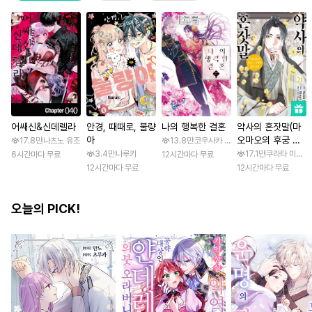
어쌔신&신데렐라
안경, 때때로, 불량
나의 행복한 결혼
약사의 혼잣말(마
아
오마오의 후궁 수
17.8만
나츠노 유조
13.8만
코우사카 리토 / 아기토기 아쿠미
수께끼 풀이수첩)
3.4만
나루키
17.1만
쿠라타 미노지 
6시간마다 무료
12시간마다 무료
12시간마다 무료
12시간마다 무료
오늘의 PICK!