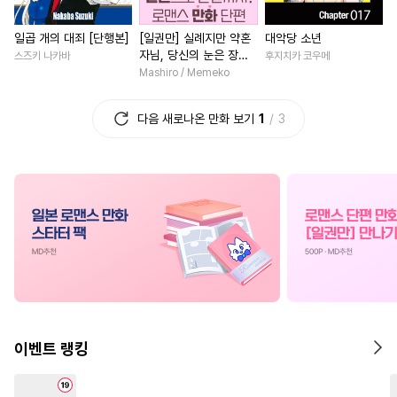
#
조폭공
#
애증관계
#
연하남
#
평범남
#
짝사
일곱 개의 대죄 [단행본]
[일권만] 실례지만 약혼
대악당 소년
#
다정공
#
아방수
#
선후배
#
성장물
#
우정
#
로맨스
자님, 당신의 눈은 장식
스즈키 나카바
후지치카 코우메
#
무심공
#
능력공
#
집착공
#
까칠남
#
집착남
#
일상
인가요? [단행본]
Mashiro / Memeko
#
재회물
#
미남수
#
친구>연인
#
현대물
다음 새로나온 만화 보기
1
3
#
수한정다정공
#
연하수
#
후회녀
#
절륜남
#
평범
#
오메가버스
#
헤테로공
#
사제관계
#
할리퀸
#
다공일수
#
육아물
#
첫경험
#
일상
#
동정수
#
웹툰단행본
#
학원/캠퍼스
#
무심남
#
SM
#
키작공
#
순정수
#
조신남
#
성장물
#
동양
#
판타지
#
난폭공
#
인외존재
#
소설원작
#
개아가공
#
후회수
#
복수물
#
친구
#
로맨스
#
순진수
#
삼각관계
#
연예계
#
개그/코믹
이벤트 랭킹
#
계략수
#
잔망수
#
재벌남
#
복수
#
짝사랑공
#
예민수
#
판타지/SF
#
직진남