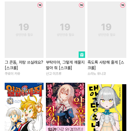
#
동거
#
떡대수
#
침착수
#
회귀물
#
소년
#
대형견공
#
직진공
#
변태
#
섹스파트너
#
현대물
#
욕망수
#
주종관계
#
평범녀
#
후회남
#
소심수
#
사랑꾼공
#
다각관계
#
다정남
#
민감수
#
평범공
#
굴림수
#
배틀연애
#
다정남
#
옴니버스
#
이세계물
#
재회물
#
선후배
#
연상수
#
초딩공
#
도망수
#
죽음/살인
#
계약관계
그 콘돔, 저랑 쓰실래요?
부탁이야, 그렇게 깨물지
죽도록 사랑해 줄게 [스
[스크롤]
말아 줘 [스크롤]
크롤]
#
동정공
#
첫경험
#
헌신공
#
명문세가
#
환생물
쿠로이 카유
산고 미츠루
소라노 유니코
#
얼빠수
#
서양풍
#
고수위
#
철벽남
#
짝사랑
#
능욕
#
장발
#
또라이공
#
계략남
#
첫사랑
#
부부
#
학원/캠퍼스
#
능욕수
#
역사/시대물
#
능력녀
#
상처공
#
후회공
#
조교
#
서양풍
#
드라마
#
철벽수
#
능글수
#
변태공
#
연애/결혼
#
애증관계
#
감자수
#
드라마
#
촉수
#
직진녀
#
친구>연인