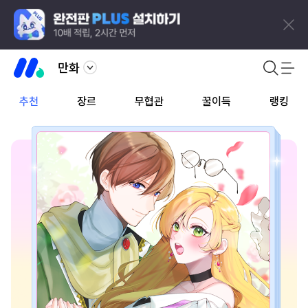
만화
추천
장르
무협관
꿀이득
랭킹