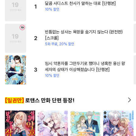
달콤 사디스트 천사가 말하는 대로 [단행본]
#
가이드버스
#
부부
#
연상연하
#
나이차커플
1
10% 할인
#
츤데레공
#
쓰레기수
#
삼각관계
#
능글남
#
까칠공
#
미인수
#
짝사랑
빈틈없는 상사는 욕망을 숨기지 않는다 (완전판)
#
존댓말공
#
군림수
2
[스크롤]
#
변태수
#
인외존재
5화 무료, 20% 할인
#
다각관계
#
OO버스
#
초능력
#
리맨물
임시 약혼자를 그만두기로 했더니 냉혹한 용신 왕
3
세자의 상태가 이상해졌습니다 [단행본]
#
사제관계
#
혐관
#
수인수
10% 할인
#
까칠수
#
능력수
#
연상공
#
연예계
#
미남공
#
BDSM
[일권만]
로맨스 만화 단편 등장!
#
수인
#
임신수
#
재벌공
#
떡대공
#
자낮수
#
헌신수
#
츤데레수
#
계약관계
#
회귀물
#
감금/강제