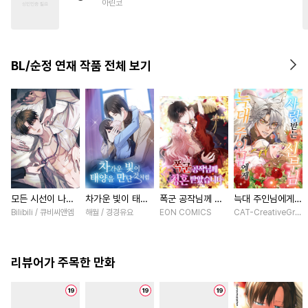
아린코
#
문란수
#
인싸공
#
명랑수
#
능글공
#
벤츠공
#
기억상실
#
유혹
BL/순정 연재 작품 전체 보기
모든 시선이 나에
차가운 빛이 태양
폭군 공작님께 청
늑대 주인님에게
게 [스크롤]
을 만난 것처럼
혼 받았습니다 [스
사랑받는 신부님
Bilibili / 큐비씨앤엠
해월 / 경경유요
EON COMICS
CAT-CreativeGroup
[스크롤]
크롤]
[스크롤]
리뷰어가 주목한 만화