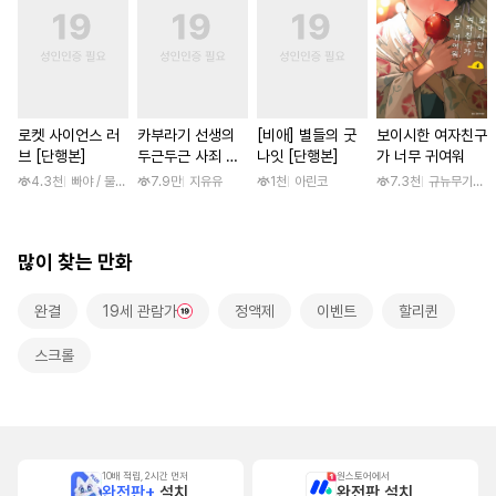
로켓 사이언스 러
카부라기 선생의
[비애] 별들의 굿
보이시한 여자친구
브 [단행본]
두근두근 사죄 방
나잇 [단행본]
가 너무 귀여워
문 [스크롤]
4.3천
빠야 / 물컹, 제노리노
7.9만
지유유
1천
아린코
7.3천
규뉴무기고항
많이 찾는 만화
완결
19세 관람가
정액제
이벤트
할리퀸
스크롤
10배 적립, 2시간 먼저
원스토어에서
완전판+
설치
완전판 설치