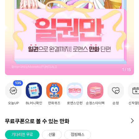
2
/
15
135
오늘UP
BL머니확인
만화퀴즈
로맨스단편
순정스타터팩
순정
신작캘
무료쿠폰으로 볼 수 있는 만화
기다리면 무료
선물
점핑패스