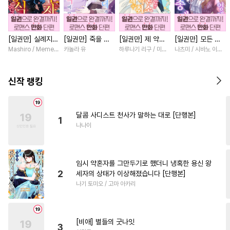
#
현대물
#
원나잇
#
후방주의
#
능욕
#
유혹수
[일권만] 실례지만
[일권만] 죽을 뻔
[일권만] 제 약혼
[일권만] 모든 것
#
질투
#
첫사랑
#
모럴리스
약혼자님, 당신의
한 늑대가 운명의
은 취소되었습니다
을 포기한 평범한
Mashiro / Memeko
카놀라 유
하루나기 리구 / 미즈메
나츠미 / 시바노 이즈미
#
미인공
#
일상
#
강공
눈은 장식인가요?
짝이 되기까지 [단
[단행본]
영애는 젊은 빙제
[단행본]
행본]
의 총애를 받는다
#
문란공
#
상처수
[단행본]
신작 랭킹
#
하드코어
#
귀염수
#
광공
#
능욕공
#
동양풍
#
냉혈공
달콤 사디스트 천사가 말하는 대로 [단행본]
1
#
단정수
#
강수
#
페티쉬
나나이
#
섹스파트너
#
연하공
#
성인용품
#
절륜공
임시 약혼자를 그만두기로 했더니 냉혹한 용신 왕
#
평범수
#
만화단편
2
세자의 상태가 이상해졌습니다 [단행본]
나기 토미오 / 고마 아카리
#
역사/시대물
#
집착수
#
쓰레기공
#
오해/착각
#
친구
#
소설원작
#
피폐물
[비애] 별들의 굿나잇
3