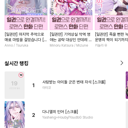
[일권만] 마지막 추억으로
[일권만] 기억상실 악역 영
[일권만] 죽을 뻔한 
매료 마법을 걸었습니다 [단
애는 공략 대상인 얀데레 의
운명의 짝이 되기까지
행본]
붓 오라버니에게서 도망칠
본]
Anno / Tsuruka
Minoru Katsura / Mizune
카놀라 유
수가 없다 [단행본]
실시간 랭킹
사랑받는 아이돌 군은 변태 자석 [스크롤]
1
야이코
다니엘의 인어 [스크롤]
2
Yasheng+Houby/YoudbG Studio