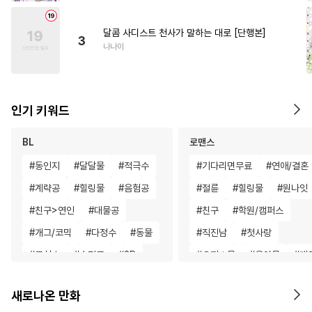
달콤 사디스트 천사가 말하는 대로 [단행본]
3
나나이
인기 키워드
BL
로맨스
#
동인지
#
달달물
#
적극수
#
기다리면무료
#
연애/결혼
#
계략공
#
힐링물
#
음험공
#
절륜
#
힐링물
#
원나잇
#
친구>연인
#
대물공
#
친구
#
학원/캠퍼스
#
개그/코믹
#
다정수
#
동물
#
직진남
#
첫사랑
#
무심수
#
순정공
#
3P
#
오피스물
#
육아물
#
게
#
배틀연애
#
안경수
#
상처녀
#
영혼바뀜
#
동
새로나온 만화
#
트라우마
#
연상연하
#
영상화
#
철벽녀
#
고수