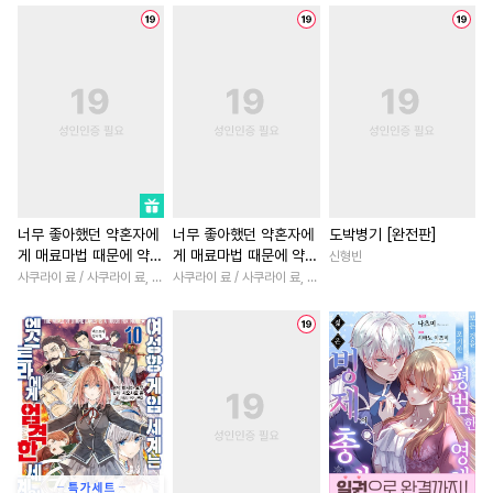
#
선후배
#
일상
#
재벌공
#
연애/결혼
#
판타지/SF
#
후회수
#
동정공
#
배틀연애
#
개그/코믹
#
쓰레기수
#
가이드버스
#
일상
#
집착남
#
다각관
#
키작공
#
냉혈공
#
3P
#
명문세가
#
학원/캠퍼스
#
민감수
#
첫사랑
#
동거
#
직진녀
#
소년
#
후회남
#
적극수
#
학원/캠퍼스
#
드라마
#
차원이동물
#
무심수
#
만화단편
#
영혼바뀜
#
일상
#
첫경
너무 좋아했던 약혼자에
너무 좋아했던 약혼자에
도박병기 [완전판]
게 매료마법 때문에 약혼
게 매료마법 때문에 약혼
신형빈
#
벤츠공
#
미남수
#
욕망수
#
계략남
#
선후배
#
첫사
파기당했습니다
파기당했습니다 [단행
사쿠라이 료 / 사쿠라이 료, 시이나 사에라
사쿠라이 료 / 사쿠라이 료, 시이나 사에라
#
도망수
#
사제관계
#
강수
#
연상연하
#
동거
#
서양
본]
#
부부
#
다공일수
#
로맨스
#
게임
#
오피스
#
돔섭버스
#
인싸공
#
능욕
#
동양풍
#
복수
#
재회물
#
굴림수
#
인외존재
#
철벽녀
#
직진남
#
다정
#
개그/코믹
#
절륜공
#
현대물
#
철벽남
#
성장
#
OO버스
#
유혹수
#
절륜
#
나이차커플