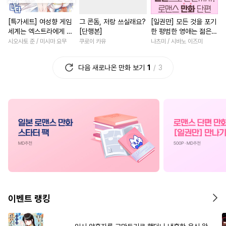
#
순정공
#
이세계물
#
학원/캠퍼스
#
계약관계
[특가세트] 여성향 게임
그 콘돔, 저랑 쓰실래요?
[일권만] 모든 것을 포기
#
트라우마
#
무심공
#
까칠남
#
첫사랑
세계는 엑스트라에게 엄
[단행본]
한 평범한 영애는 젊은
#
계략공
#
회귀물
#
직진공
#
연애/결혼
#
죽음/살인
격한 세계입니다
빙제의 총애를 받는다
시오사토 준 / 미시마 요무
쿠로이 카유
나츠미 / 시바노 이즈미
[단행본]
#
짝사랑
#
츤데레수
#
부부
#
친구
#
원나잇
다음 새로나온 만화 보기
1
3
#
다정수
#
소심수
#
상처공
#
능글남
#
친구>연인
#
능력공
#
능욕공
#
광공
#
이세계물
#
초능력
#
계략수
#
변태수
#
달달물
#
무심남
#
절륜남
#
복수
#
능욕수
#
사랑꾼공
#
친구
#
연예계
#
소설원
#
페티쉬
#
난폭공
#
장발
#
백합/GL
#
현대물
#
능
#
잔망수
#
모럴리스
#
섹스파트너
#
직진남
#
동양풍
#
예민수
#
변태공
#
평범녀
#
로맨스
#
고수
#
오메가버스
#
대형견공
#
환생물
#
다정남
#
할리
이벤트 랭킹
#
상처수
#
평범수
#
동물
#
회귀물
#
영상화
#
성인용품
#
연하공
#
친구>연인
#
우정