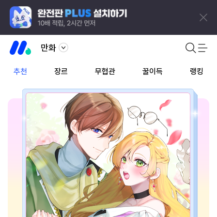
만화
추천
장르
무협관
꿀이득
랭킹