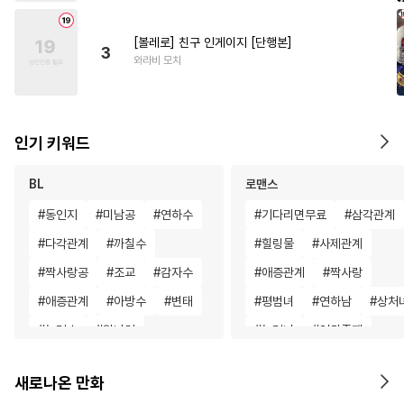
[볼레로] 친구 인게이지 [단행본]
3
와라비 모치
인기 키워드
BL
로맨스
#
동인지
#
미남공
#
연하수
#
기다리면무료
#
삼각관계
#
다각관계
#
까칠수
#
힐링물
#
사제관계
#
짝사랑공
#
조교
#
감자수
#
애증관계
#
짝사랑
#
애증관계
#
아방수
#
변태
#
평범녀
#
연하남
#
상처
#
능력수
#
원나잇
#
능력녀
#
인외존재
#
수한정다정공
#
수인
#
육아물
#
역사/시대물
새로나온 만화
#
강공
#
질투
#
계약관계
#
재벌남
#
성장물
#
짝사