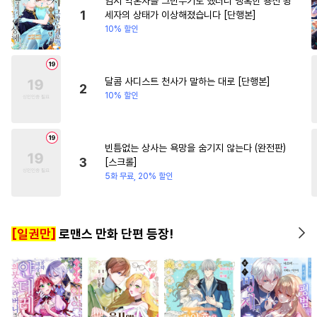
임시 약혼자를 그만두기로 했더니 냉혹한 용신 왕
#
후회공
#
초딩공
#
후회녀
1
세자의 상태가 이상해졌습니다 [단행본]
10% 할인
#
오해/착각
#
명랑수
#
임신수
#
떡대수
#
드라마
#
대물공
#
떡대공
#
판타지
달콤 사디스트 천사가 말하는 대로 [단행본]
2
10% 할인
#
재회물
#
삼각관계
#
다정공
#
후방주의
#
기억상실
#
까칠공
빈틈없는 상사는 욕망을 숨기지 않는다 (완전판)
3
[스크롤]
#
주종관계
#
평범공
5화 무료, 20% 할인
#
문란수
#
혐관
#
섹스파트너
#
옴니버스
[일권만]
로맨스 만화 단편 등장!
#
귀염수
#
SM
#
안경수
#
음험공
#
현대물
#
배틀연애
#
미인공
#
동정수
#
순정수
#
연상공