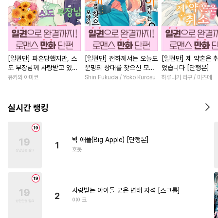
[일권만] 파혼당했지만, 스
[일권만] 전하께서는 오늘도
[일권만] 제 약혼은 
도 부장님께 사랑받고 있습
운명의 상대를 찾으신 모양
었습니다 [단행본]
니다 [단행본]
이네요 (웃음) [단행본]
유카와 아미코
Shin Fukuda / Yoko Kurosu
하루나기 리구 / 미즈메
실시간 랭킹
빅 애플(Big Apple) [단행본]
1
호돗
사랑받는 아이돌 군은 변태 자석 [스크롤]
2
야이코