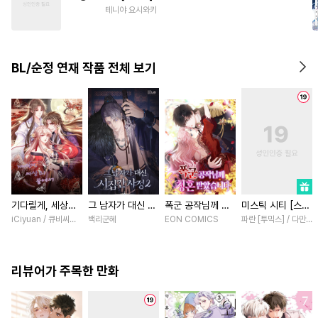
#
미인수
#
존댓말공
테니야 요시와키
#
힐링물
#
리맨물
#
또라이공
#
서양풍
#
유혹
BL/순정 연재 작품 전체 보기
#
피폐물
#
얼빠수
#
연상수
#
조폭공
기다릴게, 세상의
그 남자가 대신 시
폭군 공작님께 청
미스틱 시티 [스크
끝에서 [스크롤]
집간 사정 [스크
혼 받았습니다 [스
롤]
iCiyuan / 큐비씨앤엠
백리군혜
EON COMICS
파란 [투믹스] / 다만 [
롤]
크롤]
리뷰어가 주목한 만화