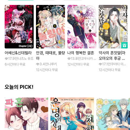
어쌔신&신데렐라
안경, 때때로, 불량
나의 행복한 결혼
약사의 혼잣말(마
아
오마오의 후궁 수
17.9만
나츠노 유조
13.8만
코우사카 리토 / 아기토기 아쿠미
수께끼 풀이수첩)
3.4만
나루키
17.1만
쿠라타 미노지 
6시간마다 무료
12시간마다 무료
12시간마다 무료
12시간마다 무료
오늘의 PICK!