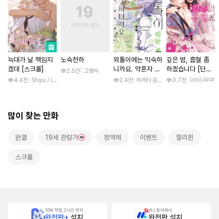
늑대가 날 책임지
노숙천하
외톨이에는 익숙하
깊은 밤, 흡혈 좀
겠대 [스크롤]
니까요. 약혼자 방
하겠습니다 [단행
2.5만
고행석
치 중! [단행본]
본]
4.4천
Shijiu / liubeili
2.4만
하레타 준 / 하레타 준, 아라세 야히로
3.7천
아미다무쿠
많이 찾는 만화
완결
19세 관람가
정액제
이벤트
할리퀸
스크롤
10배 적립, 2시간 먼저
원스토어에서
완전판+
설치
완전판 설치