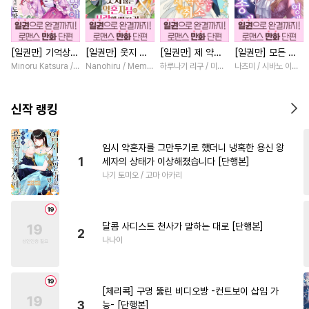
#
초능력
#
육아물
#
친구>연인
#
자낮수
[일권만] 기억상실
[일권만] 웃지 않
[일권만] 제 약혼
[일권만] 모든 것
#
침착수
#
연예계
#
집착수
악역 영애는 공략
는 약혼자님이 사
은 취소되었습니다
을 포기한 평범한
Minoru Katsura / Mizune
Nanohiru / Memeko
하루나기 리구 / 미즈메
나츠미 / 시바노 이즈미
#
소설원작
#
츤데레공
대상인 얀데레 의
랑에 빠진 건 변장
[단행본]
영애는 젊은 빙제
붓 오라버니에게서
한 저인 것 같습니
의 총애를 받는다
#
하드코어
#
BDSM
도망칠 수가 없다
다 [단행본]
[단행본]
신작 랭킹
[단행본]
#
능글수
#
순진수
#
첫경험
#
군림수
#
능글공
임시 약혼자를 그만두기로 했더니 냉혹한 용신 왕
1
세자의 상태가 이상해졌습니다 [단행본]
#
헤테로공
#
역사/시대물
나기 토미오 / 고마 아카리
#
감금/강제
#
시리어스
#
수인수
#
촉수
#
단정수
달콤 사디스트 천사가 말하는 대로 [단행본]
#
개아가공
#
웹툰단행본
2
나나이
#
헌신공
#
고수위
#
연상연하
#
집착공
[체리콕] 구멍 뚫린 비디오방 -컨트보이 삽입 가
#
헌신수
#
친구
#
철벽수
3
능- [단행본]