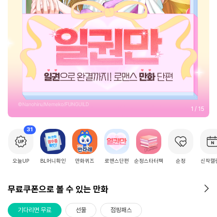
2
/
15
31
오늘UP
BL머니확인
만화퀴즈
로맨스단편
순정스타터팩
순정
신작캘
무료쿠폰으로 볼 수 있는 만화
기다리면 무료
선물
점핑패스