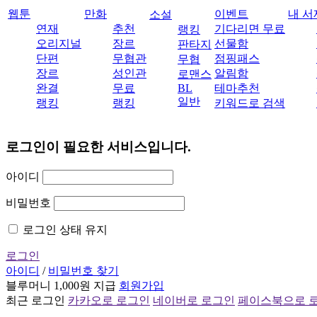
웹툰
만화
이벤트
내 서
소설
연재
추천
기다리면 무료
랭킹
오리지널
장르
선물함
판타지
단편
무협관
점핑패스
무협
장르
성인관
알림함
로맨스
완결
무료
BL
테마추천
일반
랭킹
랭킹
키워드로 검색
로그인이 필요한 서비스입니다.
아이디
비밀번호
로그인 상태 유지
로그인
아이디
/
비밀번호 찾기
블루머니 1,000원 지급
회원가입
최근 로그인
카카오로 로그인
네이버로 로그인
페이스북으로 