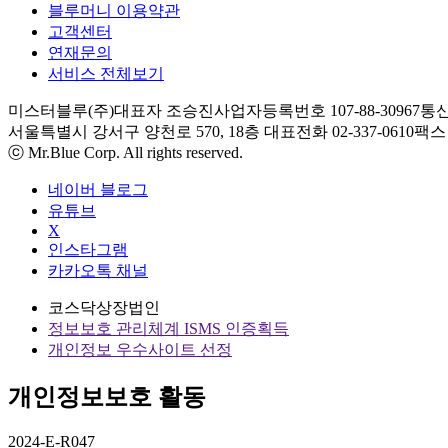
블루머니 이용약관
고객센터
연재문의
서비스 전체보기
미스터블루(주)
대표자 조승진
사업자등록번호 107-88-30967
통신
서울특별시 강서구 양천로 570, 18층
대표전화 02-337-0610
팩스 0
ⓒ Mr.Blue Corp. All rights reserved.
네이버 블로그
유튜브
X
인스타그램
카카오톡 채널
코스닥상장법인
정보보호 관리체계 ISMS 인증획득
개인정보 우수사이트 선정
개인정보보호 활동
2024-E-R047