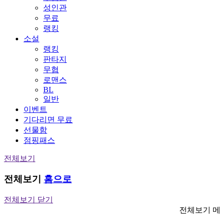
성인관
무료
랭킹
소설
랭킹
판타지
무협
로맨스
BL
일반
이벤트
기다리면 무료
선물함
점핑패스
전체보기
전체보기
홈으로
전체보기 닫기
전체보기 