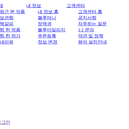
재
내 정보
고객센터
최근 본 작품
내 정보 홈
고객센터 홈
보관함
블루머니
공지사항
책갈피
정액권
자주하는 질문
찜 한 작품
블루마일리지
1:1 문의
찜 한 작가
쿠폰등록
약관 및 정책
내리뷰
정보 변경
뷰어 설치안내
로그인