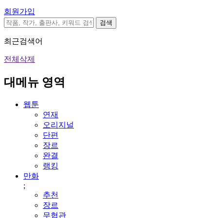
회원가입
검색
최근검색어
전체삭제
대메뉴 영역
웹툰
연재
오리지널
단편
장르
완결
랭킹
만화
;
추천
장르
무협관