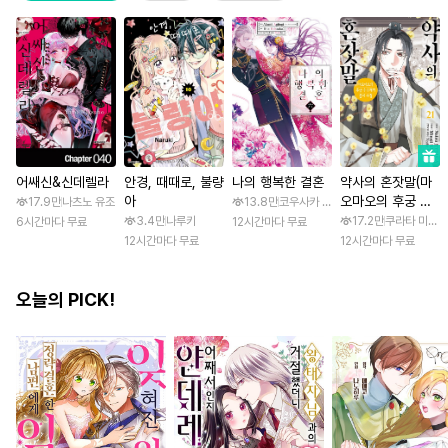
어쌔신&신데렐라
안경, 때때로, 불량
나의 행복한 결혼
약사의 혼잣말(마
아
오마오의 후궁 수
17.9만
나츠노 유조
13.8만
코우사카 리토 / 아기토기 아쿠미
수께끼 풀이수첩)
3.4만
나루키
17.2만
쿠라타 미노지 
6시간마다 무료
12시간마다 무료
12시간마다 무료
12시간마다 무료
오늘의 PICK!