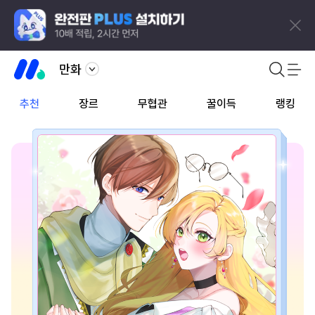
만화
추천
장르
무협관
꿀이득
랭킹