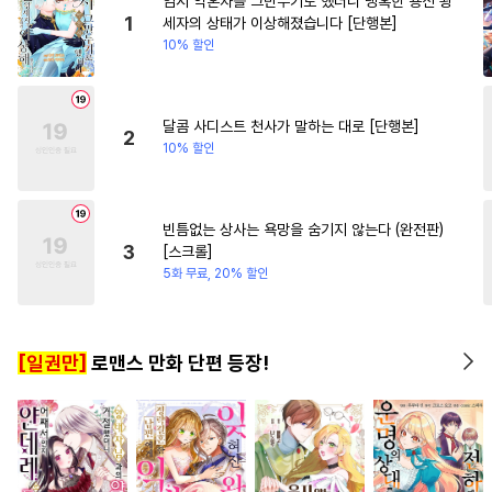
임시 약혼자를 그만두기로 했더니 냉혹한 용신 왕
#
츤데레수
#
돔섭버스
#
복수
#
차원이동물
1
세자의 상태가 이상해졌습니다 [단행본]
10% 할인
#
페티쉬
#
츤데레공
#
무심남
#
평범녀
#
회귀
#
감금/강제
#
하드코어
#
조폭공
#
자낮수
#
달달물
달콤 사디스트 천사가 말하는 대로 [단행본]
2
10% 할인
#
선후배
#
개그/코믹
#
짝사랑
#
짝사랑공
#
판타지
#
SM
#
다공일수
빈틈없는 상사는 욕망을 숨기지 않는다 (완전판)
3
[스크롤]
#
욕망수
#
떡대공
#
동물
5화 무료, 20% 할인
#
오해/착각
#
직진공
#
능욕
#
유혹
#
광공
#
드라마
[일권만]
로맨스 만화 단편 등장!
#
리맨물
#
3P
#
인외존재
#
만화단편
#
동양풍
#
회귀물
#
까칠수
#
잔망수
#
미남공
#
성인용품