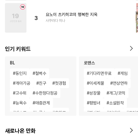
요노이 츠키히코의 행복한 지옥
3
사쿠라다 히나
인기 키워드
BL
로맨스
#
동인지
#
철벽수
#
기다리면무료
#
게임
#
개아가공
#
친구
#
첫경험
#
이세계물
#
연상연하
#
고수위
#
수한정다정공
#
성장물
#
개그/코믹
#
능욕수
#
애증관계
#
평범녀
#
소설원작
#
벤츠공
#
능글수
#
후회공
#
짝사랑
#
연예계
#
드라
#
혐관
#
민감수
#
연예계
#
판타지/SF
#
명문세가
새로나온 만화
#
힐링물
#
예민수
#
명랑수
#
친구>연인
#
동거