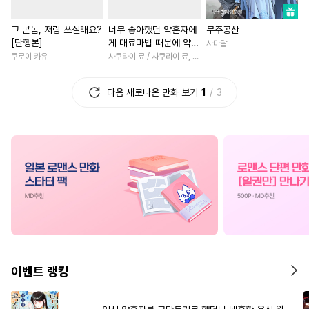
#
사제관계
#
떡대수
#
철벽남
#
역사/시대물
그 콘돔, 저랑 쓰실래요?
너무 좋아했던 약혼자에
무주공산
#
웹툰단행본
#
집착공
#
재회물
#
짝사랑
#
후회
[단행본]
게 매료마법 때문에 약혼
사마달
#
부부
#
피폐물
#
계략수
#
초능력
#
선후배
#
연하
파기당했습니다 [단행
쿠로이 카유
사쿠라이 료 / 사쿠라이 료, 시이나 사에라
본]
#
무심공
#
이세계물
#
백합/GL
#
사제관계
다음 새로나온 만화 보기
1
3
#
다정수
#
원나잇
#
부부
#
원나잇
#
할리퀸
#
가이드버스
#
질투
#
절륜
#
상처녀
#
첫경험
#
초딩공
#
수인수
#
대물공
#
다정남
#
능력녀
#
학원/캠퍼스
#
소설원작
#
나이차커플
#
현대물
#
OO버스
#
적극수
#
오피스물
#
배틀연애
#
사랑꾼공
#
능욕공
#
섹스파트너
#
일상
#
동정수
#
장발
#
삼각관계
#
다정남
#
철벽녀
#
직진
#
초능력
#
감자수
#
동정공
#
환생물
#
능글남
#
로맨
이벤트 랭킹
#
첫사랑
#
귀염수
#
변태공
#
다각관계
#
절륜남
#
문란수
#
모럴리스
#
인외존재
#
죽음/살인