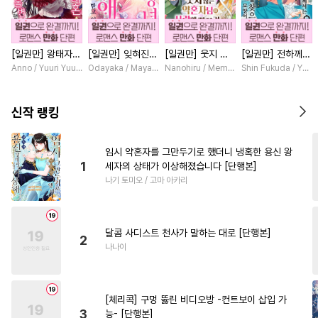
#
변태수
#
기억상실
#
능력수
#
트라우마
[일권만] 왕태자님
[일권만] 잊혀진
[일권만] 웃지 않
[일권만] 전하께서
#
계략공
#
존댓말공
과의 약혼을 거절
왕녀지만 정략결혼
는 약혼자님이 사
는 오늘도 운명의
Anno / Yuuri Yuudachi
Odayaka / Maya Koike
Nanohiru / Memeko
Shin Fukuda / Yoko
#
음험공
#
인싸공
했더니 어째서인지
한 남편에게 익애
랑에 빠진 건 변장
상대를 찾으신 모
얀데레로 돌변했습
받고 있습니다 [단
한 저인 것 같습니
양이네요 (웃음)
#
주종관계
#
연하수
니다 [단행본]
행본]
다 [단행본]
[단행본]
신작 랭킹
#
순진수
#
순정수
#
쓰레기수
#
도망수
임시 약혼자를 그만두기로 했더니 냉혹한 용신 왕
1
세자의 상태가 이상해졌습니다 [단행본]
#
오메가버스
#
헤테로공
나기 토미오 / 고마 아카리
#
BDSM
#
동거
#
강수
#
능력공
#
연상수
#
연상공
달콤 사디스트 천사가 말하는 대로 [단행본]
#
헌신수
#
군림수
#
서양풍
2
나나이
#
난폭공
#
또라이공
#
후방주의
#
상처공
[체리콕] 구멍 뚫린 비디오방 -컨트보이 삽입 가
#
재회물
#
촉수
#
일상
3
능- [단행본]