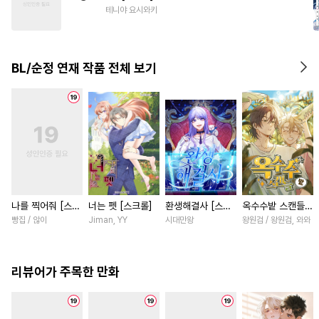
#
계약관계
#
대형견공
테니야 요시와키
#
후회수
#
상처수
#
굴림수
#
소심수
#
현대물
#
키작공
BL/순정 연재 작품 전체 보기
#
무심수
나를 찍어줘 [스크
너는 펫 [스크롤]
환생해결사 [스크
옥수수밭 스캔들
롤]
롤]
[스크롤]
빵집 / 않이
Jiman, YY
시대만왕
왕원검 / 왕원검, 와와
리뷰어가 주목한 만화