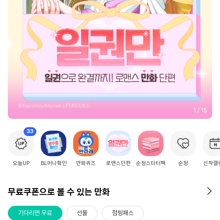
2
/
15
33
오늘UP
BL머니확인
만화퀴즈
로맨스단편
순정스타터팩
순정
신작캘
무료쿠폰으로 볼 수 있는 만화
기다리면 무료
선물
점핑패스