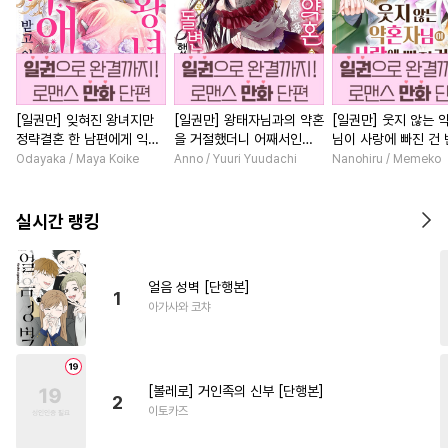
[일권만] 잊혀진 왕녀지만
[일권만] 왕태자님과의 약혼
[일권만] 웃지 않는 
정략결혼 한 남편에게 익애
을 거절했더니 어째서인지
님이 사랑에 빠진 건
받고 있습니다 [단행본]
얀데레로 돌변했습니다 [단
저인 것 같습니다 [단
Odayaka / Maya Koike
Anno / Yuuri Yuudachi
Nanohiru / Memeko
행본]
실시간 랭킹
얼음 성벽 [단행본]
1
아가사와 코챠
[볼레로] 거인족의 신부 [단행본]
2
이토카즈