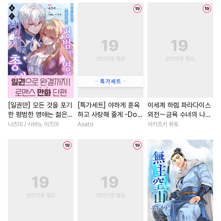
#
순정공
#
섹스파트너
#
친구>연인
#
첫사랑
#
친구>연인
#
역사/시대물
#
친구
#
우정
#
집착남
#
연하공
#
재벌공
#
수인
#
성장물
#
영상화
#
일상
#
절륜공
#
시리어스
#
친구
#
계략남
#
까칠남
#
평범공
#
단정수
#
미인수
#
힐링물
#
고수위
#
재벌
#
헌신공
#
까칠공
#
학원/캠퍼스
#
서양풍
#
연상연하
#
배틀연애
#
직진남
#
학원/캠퍼스
[일권만] 모든 것을 포기
[특가세트] 야하게 훈육
이세계 하렘 파라다이스
한 평범한 영애는 젊은
하고 사랑해 줄게 -Dom
외전～금욕 수녀의 나라
#
집착수
#
다각관계
#
애증관계
#
복수물
빙제의 총애를 받는다
／Sub 유니버스-
～ [단행본]
나츠미 / 시바노 이즈미
Asato
아카츠키 뮤토
#
얼빠수
#
조교
#
변태
#
연애/결혼
#
능욕
#
첫사
[단행본]
#
다정공
#
침착수
#
미인공
#
소년
#
현대물
#
영혼바
#
강공
#
임신수
#
평범수
#
직진녀
#
연애/결혼
#
안경수
#
옴니버스
#
계약관계
#
로맨스
#
능글공
#
냉혈공
#
육아물
#
동양풍
#
육아물
#
유혹수
#
미남수
#
아방수
#
삼각관계
#
후회남