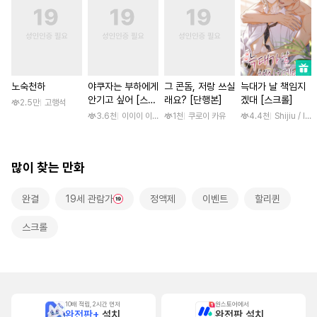
노숙천하
야쿠자는 부하에게
그 콘돔, 저랑 쓰실
늑대가 날 책임지
안기고 싶어 [스크
래요? [단행본]
겠대 [스크롤]
2.5만
고행석
롤]
3.6천
이이이 이루카
1천
쿠로이 카유
4.4천
Shijiu / liub
많이 찾는 만화
완결
19세 관람가
정액제
이벤트
할리퀸
스크롤
10배 적립, 2시간 먼저
원스토어에서
완전판+
설치
완전판 설치