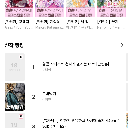
#
벤츠공
#
단정수
#
돔섭버스
#
변태공
[일권만] 왕태자님
[일권만] 기억상실
[일권만] 제 약혼
[일권만] 웃지 않
#
OO버스
#
능욕
과의 약혼을 거절
악역 영애는 공략
은 취소되었습니다
는 약혼자님이 사
Anno / Yuuri Yuudachi
Minoru Katsura / Mizune
하루나기 리구 / 미즈메
Nanohiru / Memek
#
츤데레공
#
연상수
했더니 어째서인지
대상인 얀데레 의
[단행본]
랑에 빠진 건 변장
얀데레로 돌변했습
붓 오라버니에게서
한 저인 것 같습니
#
페티쉬
#
미남공
#
다정공
니다 [단행본]
도망칠 수가 없다
다 [단행본]
신작 랭킹
[단행본]
#
섹스파트너
#
선후배
#
사랑꾼공
#
후회공
달콤 사디스트 천사가 말하는 대로 [단행본]
1
#
연예계
#
연상연하
#
혐관
나나이
#
수인
#
개아가공
#
SF
#
떡대공
#
서양풍
#
드라마
도박병기
#
임신수
#
시리어스
2
신형빈
#
개그/코믹
#
예민수
#
철벽수
#
원나잇
#
회귀물
[특가세트] 야하게 훈육하고 사랑해 줄게 -Dom／
#
아방수
#
능욕공
3
Sub 유니버스-