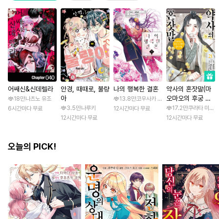
어쌔신&신데렐라
안경, 때때로, 불량
나의 행복한 결혼
약사의 혼잣말(마
아
오마오의 후궁 수
18만
나츠노 유조
13.8만
코우사카 리토 / 아기토기 아쿠미
수께끼 풀이수첩)
3.5만
나루키
17.2만
쿠라타 미노지 
6시간마다 무료
12시간마다 무료
12시간마다 무료
12시간마다 무료
오늘의 PICK!