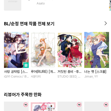
#
하드코어
#
순진수
Asato
#
주종관계
#
떡대수
#
힐링물
#
수인수
#
피폐물
BL/순정 연재 작품 전체 보기
#
복수
#
다공일수
#
상처공
#
침착수
#
동물
#
BDSM
사랑 공략법 [스크
루어(RURE) [개
거짓된 총비 -후궁
너는 펫 [스크롤]
롤]
정판] [연재]
경비대에 취업했는
iQIYI Comics / 큐비씨엔엠
서문다미
STUDIO SEED, 우미노 마야 / 혼다 아마네
Jiman, YY
데 황제가 집착합
니다- [스크롤]
리뷰어가 주목한 만화