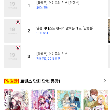
[볼레로] 거인족의 신부 [단행본]
#
강공
#
짝사랑공
#
평범녀
#
동거
#
사제관
1
20% 할인
#
다각관계
#
미인공
#
철벽녀
#
후방주의
#
재벌공
#
3P
#
귀염수
#
판타지
#
평범공
달콤 사디스트 천사가 말하는 대로 [단행본]
2
10% 할인
#
배틀연애
#
부부
#
삼각관계
#
질투
#
트라우마
#
절륜공
[볼레로] 거인족의 신부
3
#
민감수
#
학원/캠퍼스
7화 무료, 20% 할인
#
계략수
#
명랑수
#
존댓말공
#
무심공
[일권만]
로맨스 만화 단편 등장!
#
연상공
#
광공
#
도망수
#
모럴리스
#
변태수
#
조폭공
#
순정수
#
음험공
#
장발
#
욕망수
#
동양풍