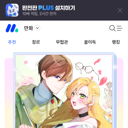
만화
추천
장르
무협관
꿀이득
랭킹