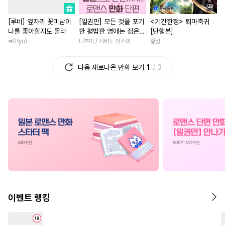
#
다정수
#
촉수
#
육아물
#
직진남
#
힐링물
#
평범
[루비] 옆자리 꽃미남이
[일권만] 모든 것을 포기
<기간한정> 퇴마축귀
#
고수위
#
무심수
#
동정공
#
연애/결혼
#
복수물
나를 좋아할지도 몰라
한 평범한 영애는 젊은
[단행본]
#
친구>연인
#
강수
#
다정남
#
철벽남
#
게임
빙제의 총애를 받는다
료(Ryo)
나츠미 / 시바노 이즈미
황성
[단행본]
#
가이드버스
#
문란수
#
선후배
#
까칠남
#
무심
다음 새로나온 만화 보기
1
3
#
이세계물
#
연하수
#
계략남
#
초능력
#
잔망수
#
리맨물
#
친구>연인
#
죽음/살인
#
소설원작
#
능글수
#
직진남
#
영혼바뀜
#
현대물
#
츤데레수
#
역사/시대물
#
로맨스
#
달달물
#
평범수
#
후회남
#
다정남
#
상처
#
연애/결혼
#
웹툰단행본
#
첫사랑
#
드라마
#
직진
#
유사근친
#
또라이공
#
후회녀
#
절륜남
#
첫사
#
직진수
#
짝사랑
#
유혹
#
애증관계
#
복수
이벤트 랭킹
#
만화단편
#
오메가버스
#
소설원작
#
재벌남
#
미남수
#
동정수
#
조교
#
집착남
#
부부
#
능력녀