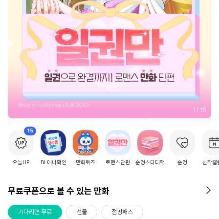
2
/
15
15
오늘UP
BL머니확인
만화퀴즈
로맨스단편
순정스타터팩
순정
신작캘
무료쿠폰으로 볼 수 있는 만화
기다리면 무료
선물
점핑패스