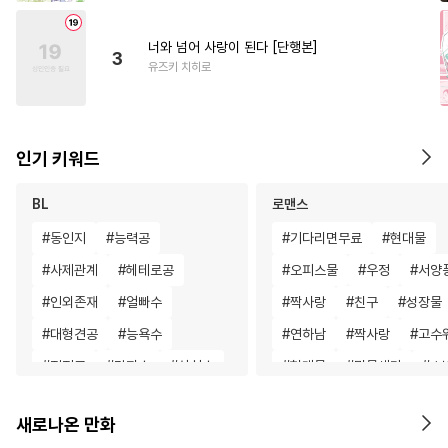
너와 넘어 사랑이 된다 [단행본]
3
유즈키 치히로
인기 키워드
BL
로맨스
#
동인지
#
능력공
#
기다리면무료
#
현대물
#
사제관계
#
헤테로공
#
오피스물
#
우정
#
서양
#
인외존재
#
얼빠수
#
짝사랑
#
친구
#
성장물
#
대형견공
#
능욕수
#
연하남
#
짝사랑
#
고수
#
직진공
#
감자수
#
상처수
#
현대물
#
명문세가
#
소
#
초딩공
#
SM
#
까칠수
#
회귀물
#
동양풍
새로나온 만화
#
적극수
#
능력수
#
안경수
#
연애/결혼
#
친구