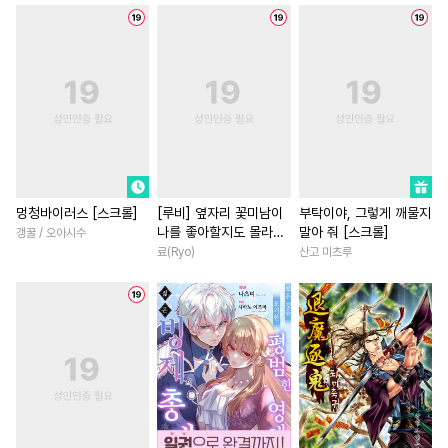
#
기억상실
#
수한정다정공
#
차원이동물
#
능욕
#
오해/착각
#
헌신수
#
연예계
#
섹스파트너
#
난폭공
#
동거
#
대물공
#
인외존재
#
육아물
#
연하공
#
키작공
#
초능력
#
성장물
#
학원/캠퍼스
#
굴림수
#
친구
#
까칠공
#
다각관계
#
일상
#
재회
#
애증관계
#
첫경험
#
판타지/SF
#
일상
#
순정공
#
군림수
#
소심수
#
개그/코믹
#
나이차커플
멍청바이러스 [스크롤]
[루비] 옆자리 꽃미남이
부탁이야, 그렇게 깨물지
나를 좋아할지도 몰라
말아 줘 [스크롤]
갱꿀 / 오아시수
#
역사/시대물
#
감금/강제
#
영상화
#
연상연하
[단행본]
료(Ryo)
산고 미츠루
#
냉혈공
#
계약관계
#
백합/GL
#
환생물
#
미인수
#
능글공
#
학원/캠퍼스
#
계약관계
#
쓰레기수
#
일상
#
집착공
#
원나잇
#
첫경험
#
유혹수
#
계략공
#
첫사랑
#
친구>연인
#
삼각관계
#
자낮수
#
후회수
#
배틀연애
#
로맨스
#
성인용품
#
재회물
#
변태
#
이세계물
#
절륜
#
능글