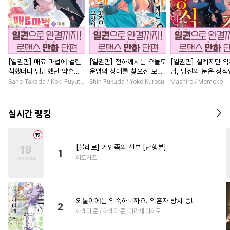
[일권만] 매료 마법에 걸린
[일권만] 전하께서는 오늘도
[일권만] 실례지만 
척했더니 냉담했던 약혼자
운명의 상대를 찾으신 모양
님, 당신의 눈은 장
가 맹목적인 사랑꾼이 되었
이네요 (웃음) [단행본]
요? [단행본]
Sane Takada / Koki Fuyutsuki
Shin Fukuda / Yoko Kurosu
Mashiro / Memeko
습니다 [단행본]
실시간 랭킹
[볼레로] 거인족의 신부 [단행본]
1
이토카즈
외톨이에는 익숙하니까요. 약혼자 방치 중!
2
하레타 준 / 하레타 준, 아라세 야히로