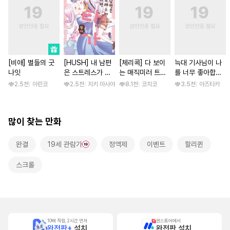
[비애] 별들의 굿
[HUSH] 내 남편
[체리콕] 다 보이
늑대 기사님이 나
나잇
은 스트레스가 쌓
는 매직미러 트럭
를 너무 좋아합니
이면 쇼타가 된다
[단행본]
다! [스크롤]
2.5천
아린코
2.5천
지키 마사야
8.1천
코치코
3.5천
아즈타카
많이 찾는 만화
완결
19세 관람가
정액제
이벤트
할리퀸
스크롤
10배 적립, 2시간 먼저
원스토어에서
완전판+
설치
완전판 설치