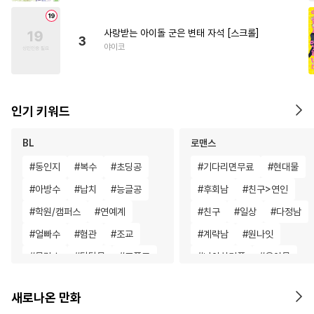
사랑받는 아이돌 군은 변태 자석 [스크롤]
3
야이코
인기 키워드
BL
로맨스
#
동인지
#
복수
#
초딩공
#
기다리면무료
#
현대물
#
아방수
#
납치
#
능글공
#
후회남
#
친구>연인
#
학원/캠퍼스
#
연예계
#
친구
#
일상
#
다정남
#
얼빠수
#
혐관
#
조교
#
계략남
#
원나잇
#
문란수
#
달달물
#
조폭공
#
나이차커플
#
육아물
#
냉혈공
#
키작공
#
현대물
#
평범녀
#
연상연하
새로나온 만화
#
츤데레공
#
무심수
#
성장물
#
조신남