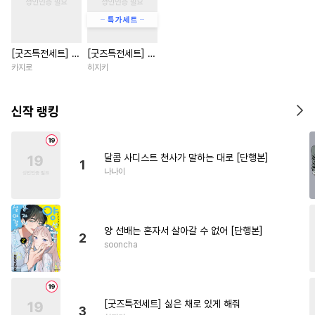
#
동물
#
병약수
#
임신수
#
감자수
#
츤데레수
[굿즈특전세트] 강
[굿즈특전세트] 싫
#
굴림수
#
연상연하
아지과 남자친구
은 채로 있게 해줘
카지로
히지키
#
개그/코믹
#
고수위
외전
#
짝사랑
#
연하수
신작 랭킹
#
오해/착각
#
페티쉬
#
트라우마
#
선후배
달콤 사디스트 천사가 말하는 대로 [단행본]
1
#
인외존재
#
평범수
나나이
#
순정수
#
3P
#
능욕수
#
순진수
#
인싸공
#
까칠공
양 선배는 혼자서 살아갈 수 없어 [단행본]
#
명랑수
#
짝사랑공
2
sooncha
#
소설원작
#
문란공
#
재벌공
#
존댓말공
#
주종관계
#
유혹수
[굿즈특전세트] 싫은 채로 있게 해줘
3