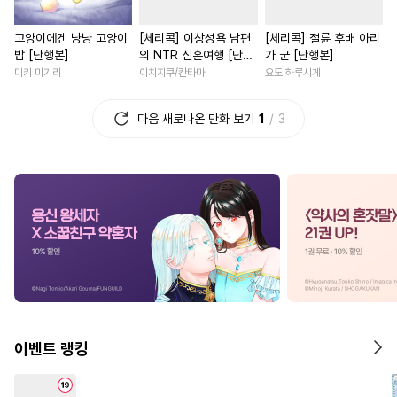
#
무심공
#
삼각관계
#
친구>연인
#
능력녀
고양이에겐 냥냥 고양이
[체리콕] 이상성욕 남편
[체리콕] 절륜 후배 아리
#
섹스파트너
#
떡대수
#
섹스파트너
#
절륜남
밥 [단행본]
의 NTR 신혼여행 [단행
가 군 [단행본]
#
동정수
#
계략수
#
직진남
#
배틀연애
본]
미키 미기리
이치지쿠/칸타마
요도 하루시게
#
감금/강제
#
후방주의
#
다각관계
#
우정
#
까칠
다음 새로나온 만화 보기
1
3
#
광공
#
헤테로공
#
변태수
#
무심남
#
애증관계
#
민감수
#
벤츠공
#
죽음/살인
#
첫사랑
#
동
#
애증관계
#
절륜공
#
친구
#
연하남
#
재벌남
#
난폭공
#
수한정다정공
#
힐링물
#
직진녀
#
회귀
#
웹툰단행본
#
예민수
#
복수
#
인외존재
#
첫경
#
오메가버스
#
군림수
#
영상화
#
계약관계
#
소심수
#
이세계물
#
철벽녀
#
선후배
#
집착
#
개아가공
#
만화단편
#
직진남
#
부부
#
로맨스
이벤트 랭킹
#
귀염수
#
드라마
#
동정공
#
게임
#
첫사랑
#
고수위
#
사제관계
#
부부
#
떡대공
#
재회물
#
일상
#
짝사랑