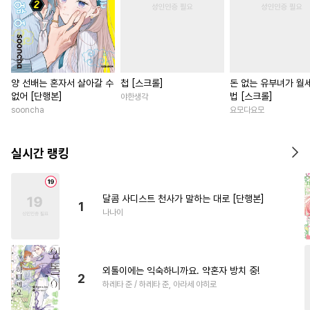
양 선배는 혼자서 살아갈 수
첩 [스크롤]
돈 없는 유부녀가 월
없어 [단행본]
법 [스크롤]
야한생각
sooncha
요모다요모
실시간 랭킹
달콤 사디스트 천사가 말하는 대로 [단행본]
1
나나이
외톨이에는 익숙하니까요. 약혼자 방치 중!
2
하레타 준 / 하레타 준, 아라세 야히로