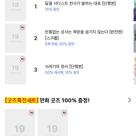
달콤 사디스트 천사가 말하는 대로 [단행본]
#
강공
#
장발
#
유혹
#
다정남
#
철벽남
#
할리
1
10% 할인
#
힐링물
#
순정공
#
강수
#
연하공
#
역사/시대물
빈틈없는 상사는 욕망을 숨기지 않는다 (완전판)
#
질투
#
단정수
#
직진공
2
[스크롤]
#
수인수
#
SM
#
잔망수
5화 무료, 20% 할인
#
헌신수
#
친구>연인
#
대물공
#
적극수
#
집착공
쓰레기의 정사 [단행본]
3
#
능력공
#
모럴리스
#
수인
50% 캐시백, 10% 할인
#
일상
#
능욕
#
다공일수
#
능욕공
#
대형견공
[굿즈특전세트]
만화 굿즈 100% 증정!
#
상처수
#
욕망수
#
계략공
#
미인공
#
무뚝뚝공
#
상처공
#
자낮수
#
침착수
#
성인용품
#
하드코어