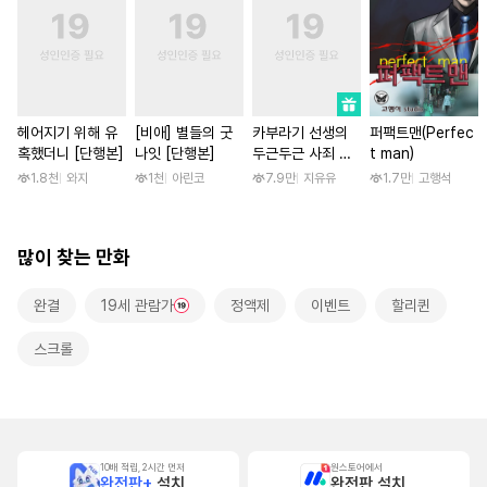
헤어지기 위해 유
[비애] 별들의 굿
카부라기 선생의
퍼팩트맨(Perfec
혹했더니 [단행본]
나잇 [단행본]
두근두근 사죄 방
t man)
문 [스크롤]
1.8천
와지
1천
아린코
7.9만
지유유
1.7만
고행석
많이 찾는 만화
완결
19세 관람가
정액제
이벤트
할리퀸
스크롤
10배 적립, 2시간 먼저
원스토어에서
완전판+
설치
완전판 설치