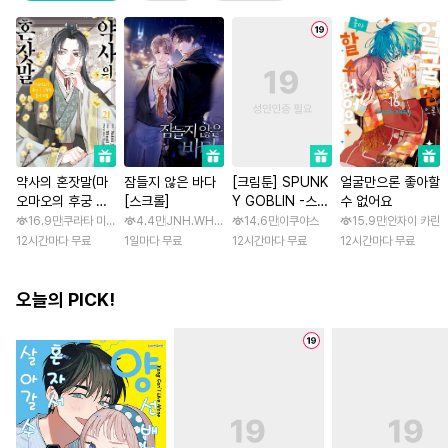
약사의 혼잣말(마
잠들지 않은 바다
[크림툰] SPUNK
얼굴만으론 좋아할
오마오의 후궁 수
[스크롤]
Y GOBLIN -스펑
수 없어요
수께끼 풀이수첩)
키 고블린- [스크
16.9만
쿠라타 미노지 / 휴우가 나츠
4.4만
JNH.WH Studio / Lasso
14.6만
이쿠야스
15.9만
안자이 카린
롤]
12시간마다 무료
1일마다 무료
12시간마다 무료
12시간마다 무료
오늘의 PICK!