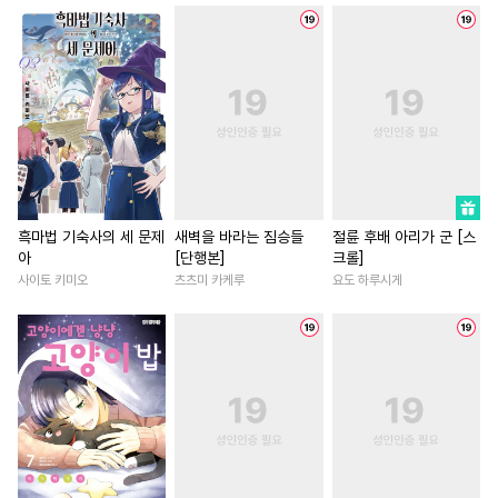
#
까칠수
#
다각관계
#
차원이동물
#
개그/코믹
#
집착수
#
친구
#
장발공
#
연애/결혼
#
능글남
#
원나잇
#
미인수
#
상처녀
#
서양풍
#
쓰레기공
#
연상공
#
판타지/SF
#
복수물
#
철벽수
#
피폐물
#
평범남
#
로맨스
#
OO버스
#
후회공
#
역사/시대물
#
동양풍
#
능글수
#
다정수
#
후회수
#
이세계물
#
성장물
흑마법 기숙사의 세 문제
새벽을 바라는 짐승들
절륜 후배 아리가 군 [스
아
[단행본]
크롤]
#
쓰레기수
#
변태공
#
현대물
#
연애/결혼
사이토 키미오
츠츠미 카케루
요도 하루시게
#
첫경험
#
서양풍
#
리맨물
#
오피스물
#
환생물
#
평범공
#
초능력
#
판타지
#
짝사랑
#
소설원작
#
도망수
#
미남공
#
동양풍
#
후회녀
#
학원/캠퍼스
#
나이차커플
#
재회물
#
삼각관계
#
평범녀
#
능
#
변태
#
가이드버스
#
학원/캠퍼스
#
절륜
#
헌신공
#
다정공
#
연상수
#
영혼바뀜
#
드라마