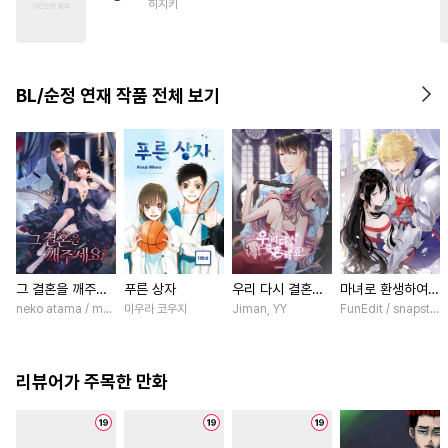
히지키
#
사랑꾼공
#
첫사랑
#
BDSM
#
능력수
#
동거
#
또라이공
#
기억상실
BL/순정 연재 작품 전체 보기
#
미남수
#
촉수
#
배틀연애
#
안경수
#
육아물
#
음험공
#
옴니버스
#
계약관계
그 결혼을 깨주세
푸른 상자
우리 다시 결혼해
마녀로 환생하여
요 [스크롤]
요 [스크롤]
성기사를 키웠다
neko atama / manxi (China Literature)
미우라 코우지
Jiman, YY
FunEdit / snapstud
[스크롤]
리뷰어가 주목한 만화