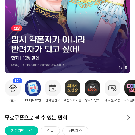
2
/
15
101
오늘UP
BL머니확인
신작캘린더
액션최저가딜
남자의만화
애니원작관
라노벨
무료쿠폰으로 볼 수 있는 만화
기다리면 무료
선물
점핑패스