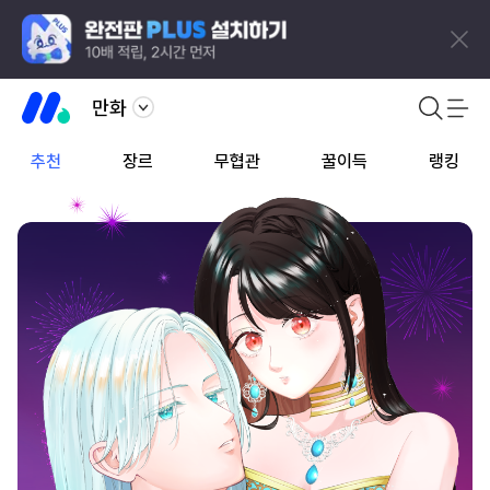
만화
추천
장르
무협관
꿀이득
랭킹