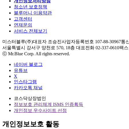
개인정보처리방침
청소년 보호정책
블루머니 이용약관
고객센터
연재문의
서비스 전체보기
미스터블루(주)
대표자 조승진
사업자등록번호 107-88-30967
통신
서울특별시 강서구 양천로 570, 18층
대표전화 02-337-0610
팩스 0
ⓒ Mr.Blue Corp. All rights reserved.
네이버 블로그
유튜브
X
인스타그램
카카오톡 채널
코스닥상장법인
정보보호 관리체계 ISMS 인증획득
개인정보 우수사이트 선정
개인정보보호 활동