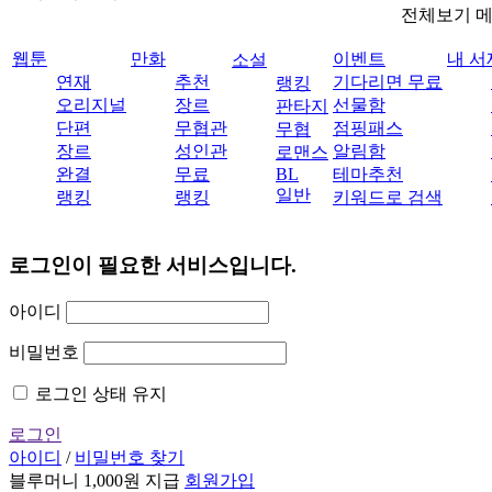
전체보기 
웹툰
만화
이벤트
내 서
소설
연재
추천
기다리면 무료
랭킹
오리지널
장르
선물함
판타지
단편
무협관
점핑패스
무협
장르
성인관
알림함
로맨스
완결
무료
BL
테마추천
일반
랭킹
랭킹
키워드로 검색
로그인이 필요한 서비스입니다.
아이디
비밀번호
로그인 상태 유지
로그인
아이디
/
비밀번호 찾기
블루머니 1,000원 지급
회원가입