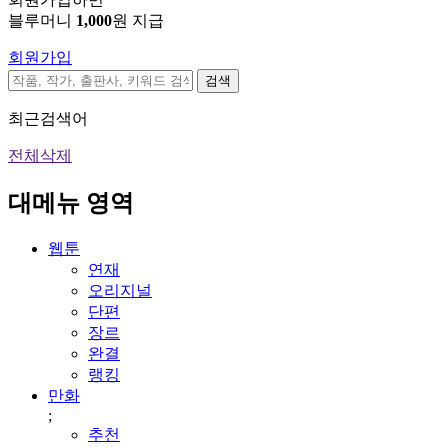
블루머니
1,000
원 지급
회원가입
검색
최근검색어
전체삭제
대메뉴 영역
웹툰
연재
오리지널
단편
장르
완결
랭킹
만화
;
추천