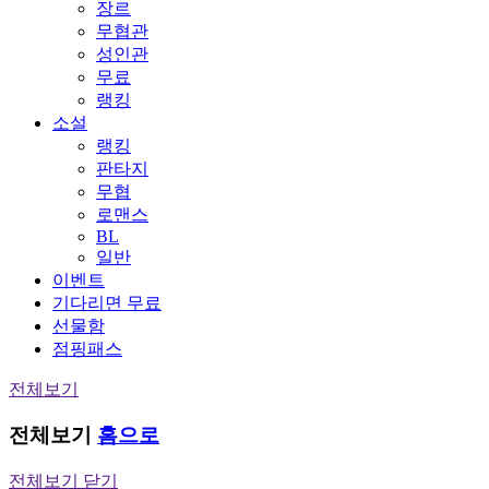
장르
무협관
성인관
무료
랭킹
소설
랭킹
판타지
무협
로맨스
BL
일반
이벤트
기다리면 무료
선물함
점핑패스
전체보기
전체보기
홈으로
전체보기 닫기