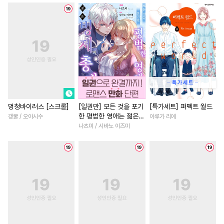
#
가이드버스
#
연애/결혼
#
학원/캠퍼스
#
연하남
#
냉혈공
#
동양풍
#
짝사랑
#
나이차커플
#
성인용품
#
다각관계
#
회귀물
#
판타지/SF
#
츤데레공
#
무심수
#
영혼바뀜
#
차원이동물
#
평범수
#
리맨물
#
현대물
#
성장물
#
절륜
#
연상연하
#
재회물
#
소년
#
다정남
#
후회녀
#
헤테로공
#
연예계
#
이세계물
#
첫사랑
멍청바이러스 [스크롤]
[일권만] 모든 것을 포기
[특가세트] 퍼펙트 월드
한 평범한 영애는 젊은
갱꿀 / 오아시수
아루가 리에
#
대형견공
#
미인공
#
짝사랑
#
게임
빙제의 총애를 받는다
나츠미 / 시바노 이즈미
#
드라마
#
감금/강제
#
섹스파트너
#
연예계
[단행본]
#
돔섭버스
#
짝사랑
#
선후배
#
명문세가
#
평범공
#
까칠공
#
첫사랑
#
연애/결혼
#
직진남
#
우
#
떡대공
#
서양풍
#
동물
#
복수
#
로맨스
#
까칠남
#
OO버스
#
판타지
#
능력녀
#
죽음/살인
#
민감수
#
동정공
#
계략남
#
사제관계