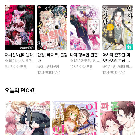
어쌔신&신데렐라
안경, 때때로, 불량
나의 행복한 결혼
약사의 혼잣말(마
아
오마오의 후궁 수
18만
나츠노 유조
13.8만
코우사카 리토 / 아기토기 아쿠미
수께끼 풀이수첩)
3.5만
나루키
17.2만
쿠라타 미노지 
6시간마다 무료
12시간마다 무료
12시간마다 무료
12시간마다 무료
오늘의 PICK!