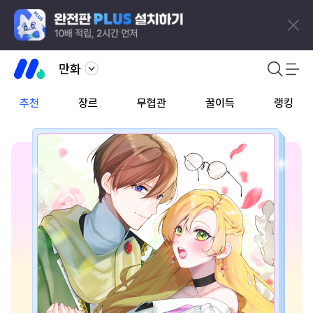
만화
추천
장르
무협관
꿀이득
랭킹