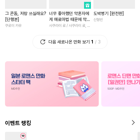
#
개아가공
#
연상공
#
고수위
#
상처녀
#
성장
그 콘돔, 저랑 쓰실래요?
너무 좋아했던 약혼자에
도박병기 [완전판]
#
츤데레수
#
개그/코믹
#
일상
#
재회물
#
일상
[단행본]
게 매료마법 때문에 약혼
신형빈
#
능욕공
#
쓰레기수
#
첫경험
#
능욕
#
첫사랑
파기당했습니다
쿠로이 카유
사쿠라이 료 / 사쿠라이 료, 시이나 사에라
#
모럴리스
#
조교
#
후회수
#
영상화
#
드라마
#
초능
다음 새로나온 만화 보기
1
3
#
유사근친
#
감자수
#
로맨스
#
역사/시대물
#
초능력
#
SM
#
욕망수
#
백합/GL
#
평범녀
#
변태
#
오메가버스
#
다정남
#
친구>연인
#
군림수
#
능력수
#
BDSM
#
애증관계
#
평범녀
#
초딩공
#
능글공
#
까칠수
#
육아물
#
현대물
#
서양
#
배틀연애
#
역사/시대물
#
동거
#
절륜
#
연애/결혼
#
계약관계
#
이세계물
#
개그/코믹
#
재벌남
#
섹스파트너
#
변태공
#
계약관계
#
소설원작
이벤트 랭킹
#
순정수
#
시리어스
#
부부
#
직진남
#
다각관계
#
트라우마
#
얼빠수
#
장발
#
철벽남
#
동양풍
#
친구