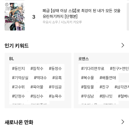
폐급 【상태 이상 스킬】로 최강이 된 내가 모든 것을
3
유린하기까지 [단행본]
우요시 쇼우 / 시노자키 카오루
인기 키워드
BL
로맨스
#
동인지
#
침착수
#
동정수
#
기다리면무료
#
친구>연인
#
기억상실
#
떡대수
#
유혹
#
복수물
#
배틀연애
#
고수위
#
육아물
#
무심공
#
힐링물
#
친구
#
삼각관
#
단정수
#
임신수
#
능욕수
#
무심남
#
원나잇
#
철벽
#
안경수
#
인외존재
#
오피스물
#
집착남
#
존댓말공
#
연상수
#
환생물
#
학원/캠퍼스
새로나온 만화
#
사제관계
#
페티쉬
#
부부
#
인외존재
#
능글