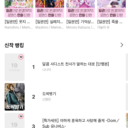
#
만화단편
#
SF
#
도망수
#
질투
#
자낮수
#
아방수
[일권만] 웃지 않
[일권만] 실례지만
[일권만] 기억상실
[일권만] 죽을 뻔
#
달달물
#
적극수
#
순진수
는 약혼자님이 사
약혼자님, 당신의
악역 영애는 공략
한 늑대가 운명의
Nanohiru / Memeko
Mashiro / Memeko
Minoru Katsura / Mizune
카놀라 유
#
능욕
#
주종관계
#
귀염수
랑에 빠진 건 변장
눈은 장식인가요?
대상인 얀데레 의
짝이 되기까지 [단
한 저인 것 같습니
[단행본]
붓 오라버니에게서
행본]
#
짝사랑공
#
동거
#
미인수
다 [단행본]
도망칠 수가 없다
신작 랭킹
[단행본]
#
난폭공
#
직진수
#
수인
#
후방주의
#
음험공
달콤 사디스트 천사가 말하는 대로 [단행본]
1
#
연하공
#
명랑수
#
원나잇
나나이
#
헌신수
#
키작공
#
미남수
#
촉수
#
문란수
#
능력공
도박병기
#
강공
#
조폭공
#
예민수
2
신형빈
#
애증관계
#
소심수
#
미남공
#
계략공
#
절륜공
[특가세트] 야하게 훈육하고 사랑해 줄게 -Dom／
#
친구>연인
#
다정수
3
Sub 유니버스-