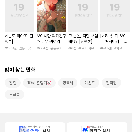
세콘도 피아또 [단
보이시한 여자친구
그 콘돔, 저랑 쓰실
[체리콕] 다 보이
행본]
가 너무 귀여워
래요? [단행본]
는 매직미러 트럭
[단행본]
8.8천
옆동네맛집 / 망고곰
7.4천
규뉴무기고항
1천
쿠로이 카유
8.1천
코치코
많이 찾는 만화
완결
19세 관람가
정액제
이벤트
할리퀸
스크롤
10배 적립, 2시간 먼저
원스토어에서
완전판+
설치
완전판 설치