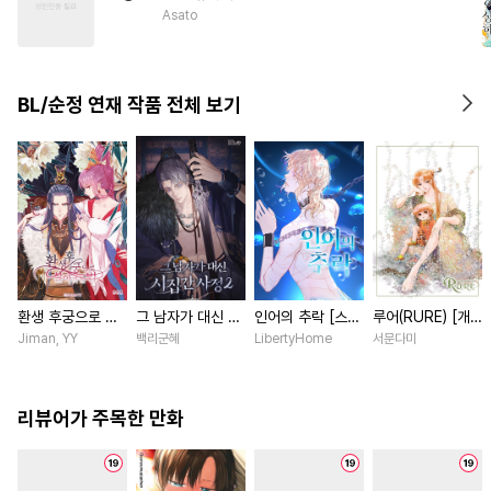
#
학원/캠퍼스
#
혐관
Asato
#
연하수
#
상처수
#
힐링물
#
재벌공
#
또라이공
#
일상
BL/순정 연재 작품 전체 보기
#
후회공
환생 후궁으로 살
그 남자가 대신 시
인어의 추락 [스크
루어(RURE) [개
아가는 법 [스크
집간 사정 [스크
롤]
정판] [연재]
Jiman, YY
백리군혜
LibertyHome
서문다미
롤]
롤]
리뷰어가 주목한 만화