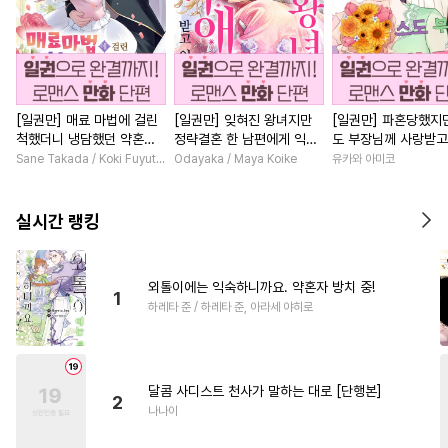
[일권만] 매료 마법에 걸린
[일권만] 잊혀진 왕녀지만
[일권만] 파혼당했지만
척했더니 냉담했던 약혼자
정략결혼 한 남편에게 익애
도 부장님께 사랑받고
가 맹목적인 사랑꾼이 되었
받고 있습니다 [단행본]
니다 [단행본]
Sane Takada / Koki Fuyutsuki
Odayaka / Maya Koike
유카와 아미코
습니다 [단행본]
실시간 랭킹
외톨이에는 익숙하니까요. 약혼자 방치 중!
1
하레타 준 / 하레타 준, 아라세 야히로
달콤 사디스트 천사가 말하는 대로 [단행본]
2
나나이