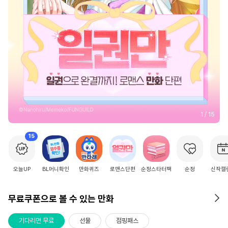
2
/
15
15
오늘UP
BL머니확인
만화퀴즈
로맨스단편
순정스타터팩
순정
신작캘
무료쿠폰으로 볼 수 있는 만화
기다리면 무료
선물
점핑패스