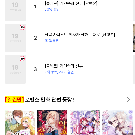
[볼레로] 거인족의 신부 [단행본]
#
친구
#
벤츠공
#
굴림수
#
후회남
#
연상연하
1
20% 할인
#
3P
#
강수
#
철벽수
#
직진녀
#
대물공
#
상처공
#
소설원작
#
수인수
달콤 사디스트 천사가 말하는 대로 [단행본]
2
10% 할인
#
피폐물
#
삼각관계
#
하드코어
#
다정공
#
사랑꾼공
#
오해/착각
[볼레로] 거인족의 신부
3
#
선후배
#
계략수
#
잔망수
7화 무료, 20% 할인
#
능글수
#
회귀물
#
현대물
#
복수
#
첫경험
#
광공
[일권만]
로맨스 만화 단편 등장!
#
직진공
#
웹툰단행본
#
순정공
#
집착공
#
다공일수
#
변태수
#
수한정다정공
#
유혹수