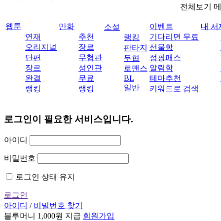
전체보기 
웹툰
만화
이벤트
내 서
소설
연재
추천
기다리면 무료
랭킹
오리지널
장르
선물함
판타지
단편
무협관
점핑패스
무협
장르
성인관
알림함
로맨스
완결
무료
BL
테마추천
일반
랭킹
랭킹
키워드로 검색
로그인이 필요한 서비스입니다.
아이디
비밀번호
로그인 상태 유지
로그인
아이디
/
비밀번호 찾기
블루머니 1,000원 지급
회원가입