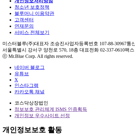
개인정보처리방침
청소년 보호정책
블루머니 이용약관
고객센터
연재문의
서비스 전체보기
미스터블루(주)
대표자 조승진
사업자등록번호 107-88-30967
통신
서울특별시 강서구 양천로 570, 18층
대표전화 02-337-0610
팩스 0
ⓒ Mr.Blue Corp. All rights reserved.
네이버 블로그
유튜브
X
인스타그램
카카오톡 채널
코스닥상장법인
정보보호 관리체계 ISMS 인증획득
개인정보 우수사이트 선정
개인정보보호 활동