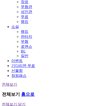
장르
무협관
성인관
무료
랭킹
소설
랭킹
판타지
무협
로맨스
BL
일반
이벤트
기다리면 무료
선물함
점핑패스
전체보기
전체보기
홈으로
전체보기 닫기