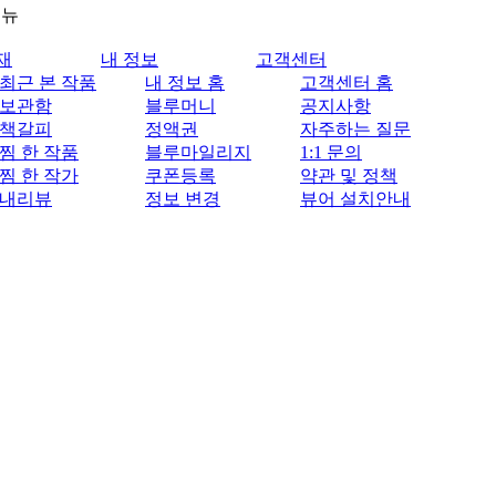
메뉴
재
내 정보
고객센터
최근 본 작품
내 정보 홈
고객센터 홈
보관함
블루머니
공지사항
책갈피
정액권
자주하는 질문
찜 한 작품
블루마일리지
1:1 문의
찜 한 작가
쿠폰등록
약관 및 정책
내리뷰
정보 변경
뷰어 설치안내