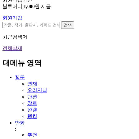
블루머니
1,000
원 지급
회원가입
검색
최근검색어
전체삭제
대메뉴 영역
웹툰
연재
오리지널
단편
장르
완결
랭킹
만화
;
추천